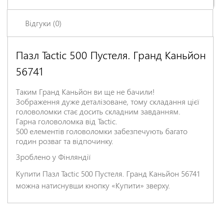
Відгуки (0)
Пазл Tactic 500 Пустеля. Гранд Каньйон
Залишіть відгук про цей товар першими
56741
Ім'я
*
Таким Гранд Каньйон ви ще не бачили!
Зображення дуже деталізоване, тому складання цієї
Заголовок відгуку
*
головоломки стає досить складним завданням.
Гарна головоломка від Tactic.
500 елементів головоломки забезпечують багато
годин розваг та відпочинку.
Відгук
*
Зроблено у Фінляндії
Купити Пазл Tactic 500 Пустеля. Гранд Каньйон 56741
можна натиснувши кнопку «Купити» зверху.