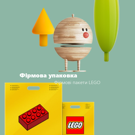
Фірмова упаковка
Фірмові пакети LEGO