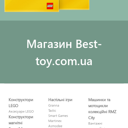
Maгазин Best-
toy.com.ua
Конструктори
Настільні ігри
Машинки та
LEGO
Granna
мотоцикли
Tactic
Аксесуари LEGO
колекційні RMZ
Smart Games
Конструктори
City
Martinex
магнітні
Вантажні
Asmodee