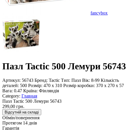
fancybox
Пазл Tactic 500 Лемури 56743
Артикул:
56743
Бренд:
Tactic
Тип:
Пазл
Вік:
8-99
Кількість
деталей:
500
Розмір:
470 x 310
Розмір коробки:
370 x 270 x 57
Вага:
0.47
Країна:
Фінляндія
Category:
Главная
Пазл Tactic 500 Лемури 56743
299,00 грн.
Відсутній на складі
Обмін/повернення
Протягом 14 днів
Гарантія