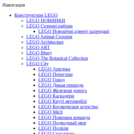
Навигация
Конструктори LEGO
LEGO НОВИНКИ
LEGO Сезонні набори
LEGO Новорічні адвент календарі
LEGO Animal Crossing
LEGO Architecture
LEGO ART
LEGO Bluey
LEGO The Botanical Collection
LEGO City
LEGO Арктика
LEGO Перегони
LEGO Город
LEGO Дикая природа
LEGO Железная дорога
LEGO Каскадери
LEGO Круті автомобілі
LEGO Космическое агенство
LEGO Місії
LEGO Пожежна команда
LEGO Подводный мир
LEGO Поліція
LEGO Спасатели