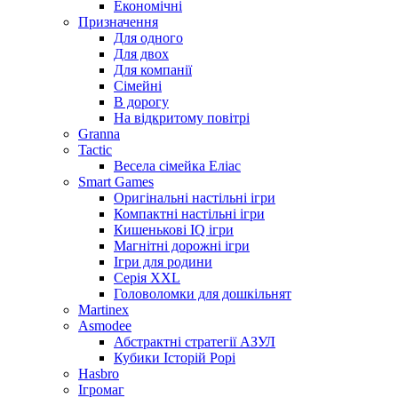
Економічні
Призначення
Для одного
Для двох
Для компанії
Сімейні
В дорогу
На відкритому повітрі
Granna
Tactic
Весела сімейка Еліас
Smart Games
Оригінальні настільні ігри
Компактні настільні ігри
Кишенькові IQ ігри
Магнітні дорожні ігри
Ігри для родини
Серія XXL
Головоломки для дошкільнят
Martinex
Asmodee
Абстрактні стратегії АЗУЛ
Кубики Історій Рорі
Hasbro
Ігромаг