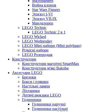
Microfighters
Война клонов
Star Wars Figures
Эпизод I-VI
Эпизод VII-IX
Мандалорец
LEGO Technic
LEGO Technic 2 в 1
LEGO Wicked
LEGO Wednesday
LEGO Міні набори (Mini polybags)
Рідкісні набори
LEGO Розпродаж
Конструктори
Конструктори магнітні SmartMax
Конструктори м'які Bakoba
Аксесуари LEGO
Брелоки
Бокси і пляшки
Настільні лампи
Ліхтарики
Дитячі рюкзаки LEGO
Годинники
Годинники наручні
Годинники настільні