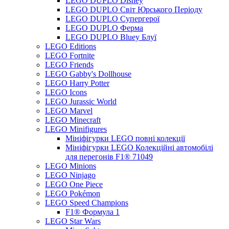
LEGO DUPLO Disney
LEGO DUPLO Світ Юрського Періоду
LEGO DUPLO Супергерої
LEGO DUPLO Ферма
LEGO DUPLO Bluey Блуї
LEGO Editions
LEGO Fortnite
LEGO Friends
LEGO Gabby's Dollhouse
LEGO Harry Potter
LEGO Icons
LEGO Jurassic World
LEGO Marvel
LEGO Minecraft
LEGO Minifigures
Мініфігурки LEGO повні колекції
Мініфігурки LEGO Колекційні автомобілі
для перегонів F1® 71049
LEGO Minions
LEGO Ninjago
LEGO One Piece
LEGO Pokémon
LEGO Speed Champions
F1® Формула 1
LEGO Star Wars