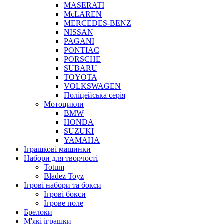
MASERATI
McLAREN
MERCEDES-BENZ
NISSAN
PAGANI
PONTIAC
PORSCHE
SUBARU
TOYOTA
VOLKSWAGEN
Поліцейська серія
Мотоцикли
BMW
HONDA
SUZUKI
YAMAHA
Іграшкові машинки
Набори для творчості
Totum
Bladez Toyz
Ігрові набори та бокси
Ігрові бокси
Ігрове поле
Брелоки
М'які іграшки