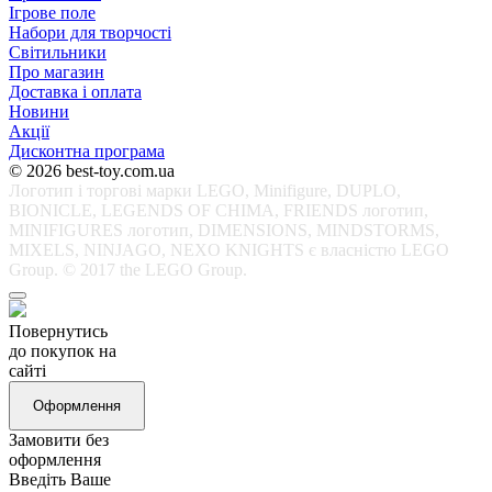
Ігрове поле
Набори для творчості
Світильники
Про магазин
Доставка і оплата
Новини
Акції
Дисконтна програма
© 2026 best-toy.com.ua
Логотип і торгові марки LEGO, Minifigure, DUPLO,
BIONICLE, LEGENDS OF CHIMA, FRIENDS логотип,
MINIFIGURES логотип, DIMENSIONS, MINDSTORMS,
MIXELS, NINJAGO, NEXO KNIGHTS є власністю LEGO
Group. © 2017 the LEGO Group.
Повернутись
до покупок на
сайті
Оформлення
Замовити без
оформлення
Введіть Ваше