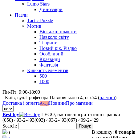
Lumo Stars
Динозаври
Пазли
Tactic Puzzle
Мотив
Вінтажні плакати
Навколо світу
Тварини
Новий рік. Різдво
Особливий
Краєвиди
Фантазія
Кількість елементів
500
1000
Пн-Пт: 9:00-18:00
Київ, вул.Професора Павловського 4, оф.54 (
на мапі
)
Доставка і оплата
Новини
Про магазин
Акції
Best toy
LEGO, настільні ігри та інші іграшки
(050) 493-2-493
(093) 493-2-493
(067) 409-2-429
Search:
Пошук
В кошику:
0 товарів
0
на суму
0,00 грн.