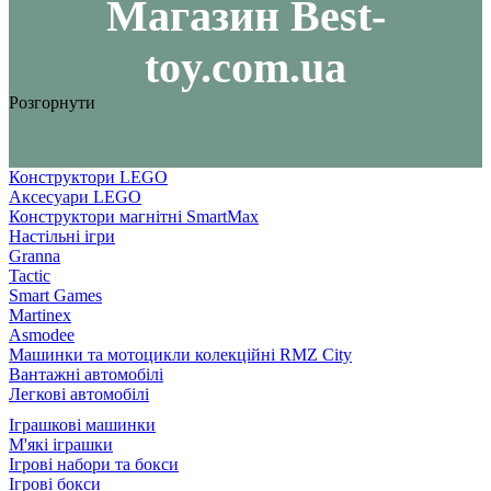
Maгазин Best-
toy.com.ua
Розгорнути
Конструктори LEGO
Аксесуари LEGO
Конструктори магнітні SmartMax
Настільні ігри
Granna
Tactic
Smart Games
Martinex
Asmodee
Машинки та мотоцикли колекційні RMZ City
Вантажні автомобілі
Легкові автомобілі
Іграшкові машинки
М'які іграшки
Ігрові набори та бокси
Ігрові бокси