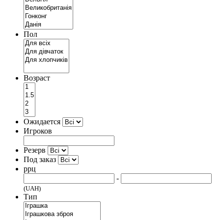
Пол
Возраст
Ожидается
Игроков
Резерв
Под заказ
ррц
-
(UAH)
Тип