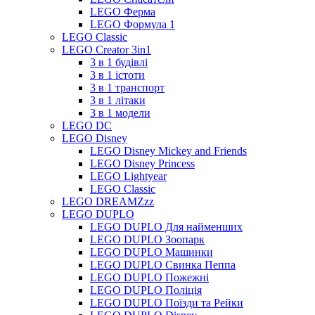
LEGO Ферма
LEGO Формула 1
LEGO Classic
LEGO Creator 3in1
3 в 1 будівлі
3 в 1 істоти
3 в 1 транспорт
3 в 1 літаки
3 в 1 модели
LEGO DC
LEGO Disney
LEGO Disney Mickey and Friends
LEGO Disney Princess
LEGO Lightyear
LEGO Classic
LEGO DREAMZzz
LEGO DUPLO
LEGO DUPLO Для найменших
LEGO DUPLO Зоопарк
LEGO DUPLO Машинки
LEGO DUPLO Свинка Пеппа
LEGO DUPLO Пожежні
LEGO DUPLO Поліція
LEGO DUPLO Поїзди та Рейки