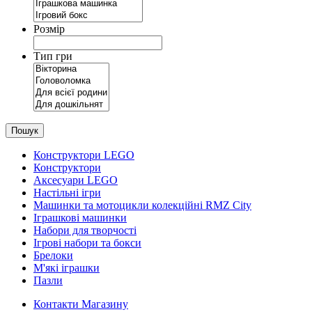
Розмір
Тип гри
Пошук
Конструктори LEGO
Конструктори
Аксесуари LEGO
Настільні ігри
Машинки та мотоцикли колекційні RMZ City
Іграшкові машинки
Набори для творчості
Ігрові набори та бокси
Брелоки
М'які іграшки
Пазли
Контакти Магазину