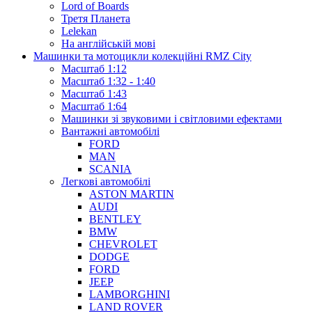
Lord of Boards
Третя Планета
Lelekan
На англійській мові
Машинки та мотоцикли колекційні RMZ City
Масштаб 1:12
Масштаб 1:32 - 1:40
Масштаб 1:43
Масштаб 1:64
Машинки зі звуковими і світловими ефектами
Вантажні автомобілі
FORD
MAN
SCANIA
Легкові автомобілі
ASTON MARTIN
AUDI
BENTLEY
BMW
CHEVROLET
DODGE
FORD
JEEP
LAMBORGHINI
LAND ROVER