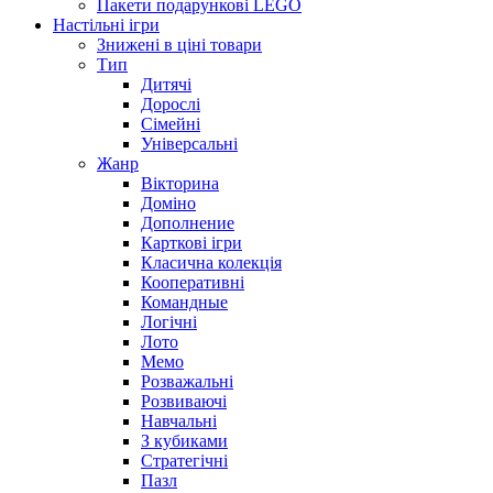
Пакети подарункові LEGO
Настільні ігри
Знижені в ціні товари
Тип
Дитячі
Дорослі
Сімейні
Універсальні
Жанр
Вікторина
Доміно
Дополнение
Карткові ігри
Класична колекція
Кооперативні
Командные
Логічні
Лото
Мемо
Розважальні
Розвиваючі
Навчальні
З кубиками
Стратегічні
Пазл