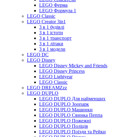
LEGO Ферма
LEGO Формула 1
LEGO Classic
LEGO Creator 3in1
3 в 1 будівлі
3 в 1 істоти
3 в 1 транспорт
3 в 1 літаки
3 в 1 модели
LEGO DC
LEGO Disney
LEGO Disney Mickey and Friends
LEGO Disney Princess
LEGO Lightyear
LEGO Classic
LEGO DREAMZzz
LEGO DUPLO
LEGO DUPLO Для найменших
LEGO DUPLO Зоопарк
LEGO DUPLO Машинки
LEGO DUPLO Свинка Пеппа
LEGO DUPLO Пожежні
LEGO DUPLO Поліція
LEGO DUPLO Поїзди та Рейки