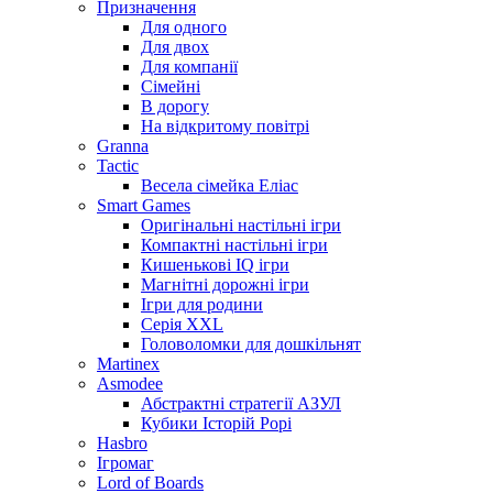
Призначення
Для одного
Для двох
Для компанії
Сімейні
В дорогу
На відкритому повітрі
Granna
Tactic
Весела сімейка Еліас
Smart Games
Оригінальні настільні ігри
Компактні настільні ігри
Кишенькові IQ ігри
Магнітні дорожні ігри
Ігри для родини
Серія XXL
Головоломки для дошкільнят
Martinex
Asmodee
Абстрактні стратегії АЗУЛ
Кубики Історій Рорі
Hasbro
Ігромаг
Lord of Boards