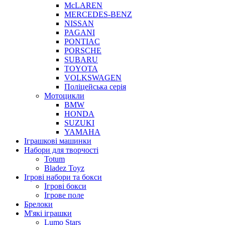
McLAREN
MERCEDES-BENZ
NISSAN
PAGANI
PONTIAC
PORSCHE
SUBARU
TOYOTA
VOLKSWAGEN
Поліцейська серія
Мотоцикли
BMW
HONDA
SUZUKI
YAMAHA
Іграшкові машинки
Набори для творчості
Totum
Bladez Toyz
Ігрові набори та бокси
Ігрові бокси
Ігрове поле
Брелоки
М'які іграшки
Lumo Stars