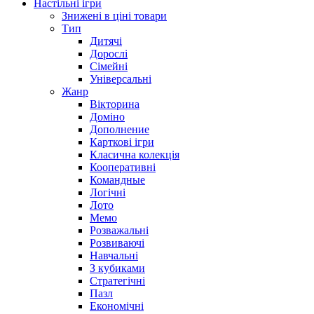
Настільні ігри
Знижені в ціні товари
Тип
Дитячі
Дорослі
Сімейні
Універсальні
Жанр
Вікторина
Доміно
Дополнение
Карткові ігри
Класична колекція
Кооперативні
Командные
Логічні
Лото
Мемо
Розважальні
Розвиваючі
Навчальні
З кубиками
Стратегічні
Пазл
Економічні