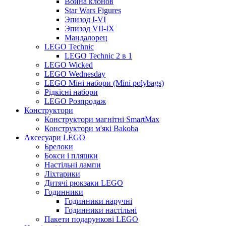
Война клонов
Star Wars Figures
Эпизод I-VI
Эпизод VII-IX
Мандалорец
LEGO Technic
LEGO Technic 2 в 1
LEGO Wicked
LEGO Wednesday
LEGO Міні набори (Mini polybags)
Рідкісні набори
LEGO Розпродаж
Конструктори
Конструктори магнітні SmartMax
Конструктори м'які Bakoba
Аксесуари LEGO
Брелоки
Бокси і пляшки
Настільні лампи
Ліхтарики
Дитячі рюкзаки LEGO
Годинники
Годинники наручні
Годинники настільні
Пакети подарункові LEGO