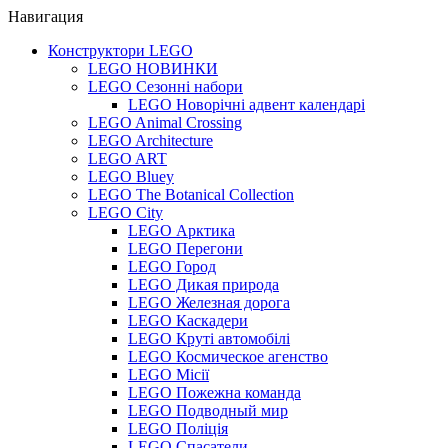
Навигация
Конструктори LEGO
LEGO НОВИНКИ
LEGO Сезонні набори
LEGO Новорічні адвент календарі
LEGO Animal Crossing
LEGO Architecture
LEGO ART
LEGO Bluey
LEGO The Botanical Collection
LEGO City
LEGO Арктика
LEGO Перегони
LEGO Город
LEGO Дикая природа
LEGO Железная дорога
LEGO Каскадери
LEGO Круті автомобілі
LEGO Космическое агенство
LEGO Місії
LEGO Пожежна команда
LEGO Подводный мир
LEGO Поліція
LEGO Спасатели