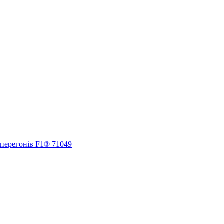
 перегонів F1® 71049