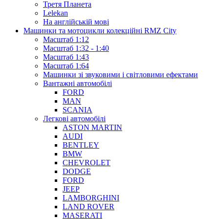
Третя Планета
Lelekan
На англійській мові
Машинки та мотоцикли колекційні RMZ City
Масштаб 1:12
Масштаб 1:32 - 1:40
Масштаб 1:43
Масштаб 1:64
Машинки зі звуковими і світловими ефектами
Вантажні автомобілі
FORD
MAN
SCANIA
Легкові автомобілі
ASTON MARTIN
AUDI
BENTLEY
BMW
CHEVROLET
DODGE
FORD
JEEP
LAMBORGHINI
LAND ROVER
MASERATI