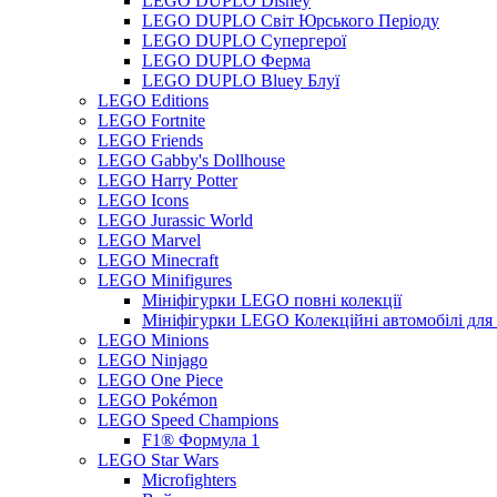
LEGO DUPLO Disney
LEGO DUPLO Світ Юрського Періоду
LEGO DUPLO Супергерої
LEGO DUPLO Ферма
LEGO DUPLO Bluey Блуї
LEGO Editions
LEGO Fortnite
LEGO Friends
LEGO Gabby's Dollhouse
LEGO Harry Potter
LEGO Icons
LEGO Jurassic World
LEGO Marvel
LEGO Minecraft
LEGO Minifigures
Мініфігурки LEGO повні колекції
Мініфігурки LEGO Колекційні автомобілі для
LEGO Minions
LEGO Ninjago
LEGO One Piece
LEGO Pokémon
LEGO Speed Champions
F1® Формула 1
LEGO Star Wars
Microfighters