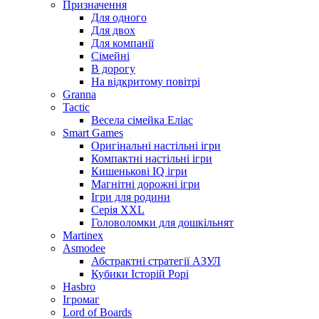
Призначення
Для одного
Для двох
Для компанії
Сімейні
В дорогу
На відкритому повітрі
Granna
Tactic
Весела сімейка Еліас
Smart Games
Оригінальні настільні ігри
Компактні настільні ігри
Кишенькові IQ ігри
Магнітні дорожні ігри
Ігри для родини
Серія XXL
Головоломки для дошкільнят
Martinex
Asmodee
Абстрактні стратегії АЗУЛ
Кубики Історій Рорі
Hasbro
Ігромаг
Lord of Boards