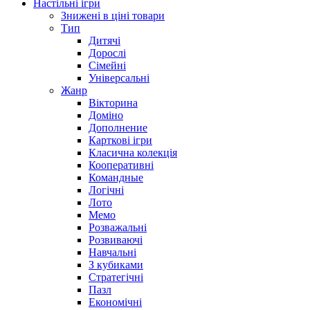
Настільні ігри
Знижені в ціні товари
Тип
Дитячі
Дорослі
Сімейні
Універсальні
Жанр
Вікторина
Доміно
Дополнение
Карткові ігри
Класична колекція
Кооперативні
Командные
Логічні
Лото
Мемо
Розважальні
Розвиваючі
Навчальні
З кубиками
Стратегічні
Пазл
Економічні