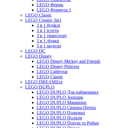
LEGO Ферма
LEGO Формула 1
LEGO Classic
LEGO Creator 3in1
3 в 1 будівлі
3 в 1 істоти
3 в 1 транспорт
3 в 1 літаки
3 в 1 модели
LEGO DC
LEGO Disney
LEGO Disney Mickey and Friends
LEGO Disney Princess
LEGO Lightyear
LEGO Classic
LEGO DREAMZzz
LEGO DUPLO
LEGO DUPLO Для найменших
LEGO DUPLO Зоопарк
LEGO DUPLO Машинки
LEGO DUPLO Свинка Пеппа
LEGO DUPLO Пожежні
LEGO DUPLO Поліція
LEGO DUPLO Поїзди та Рейки