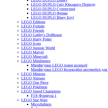
LEGO DUPLO Disney
LEGO DUPLO Світ Юрського Періоду
LEGO DUPLO Супергерої
LEGO DUPLO Ферма
LEGO DUPLO Bluey Блуї
LEGO Editions
LEGO Fortnite
LEGO Friends
LEGO Gabby's Dollhouse
LEGO Harry Potter
LEGO Icons
LEGO Jurassic World
LEGO Marvel
LEGO Minecraft
LEGO Minifigures
Мініфігурки LEGO повні колекції
Мініфігурки LEGO Колекційні автомобілі для
LEGO Minions
LEGO Ninjago
LEGO One Piece
LEGO Pokémon
LEGO Speed Champions
F1® Формула 1
LEGO Star Wars
Microfighters