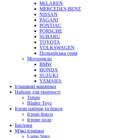
McLAREN
MERCEDES-BENZ
NISSAN
PAGANI
PONTIAC
PORSCHE
SUBARU
TOYOTA
VOLKSWAGEN
Поліцейська серія
Мотоцикли
BMW
HONDA
SUZUKI
YAMAHA
Іграшкові машинки
Набори для творчості
Totum
Bladez Toyz
Ігрові набори та бокси
Ігрові бокси
Ігрове поле
Брелоки
М'які іграшки
Lumo Stars