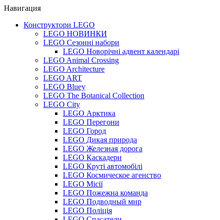
Навигация
Конструктори LEGO
LEGO НОВИНКИ
LEGO Сезонні набори
LEGO Новорічні адвент календарі
LEGO Animal Crossing
LEGO Architecture
LEGO ART
LEGO Bluey
LEGO The Botanical Collection
LEGO City
LEGO Арктика
LEGO Перегони
LEGO Город
LEGO Дикая природа
LEGO Железная дорога
LEGO Каскадери
LEGO Круті автомобілі
LEGO Космическое агенство
LEGO Місії
LEGO Пожежна команда
LEGO Подводный мир
LEGO Поліція
LEGO Спасатели