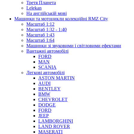
Третя Планета
Lelekan
На англійській мові
Машинки та мотоцикли колекційні RMZ City
Масштаб 1:12
Масштаб 1:32 - 1:40
Масштаб 1:43
Масштаб 1:64
Машинки зі звуковими і світловими ефектами
Вантажні автомобілі
FORD
MAN
SCANIA
Легкові автомобілі
ASTON MARTIN
AUDI
BENTLEY
BMW
CHEVROLET
DODGE
FORD
JEEP
LAMBORGHINI
LAND ROVER
MASERATI