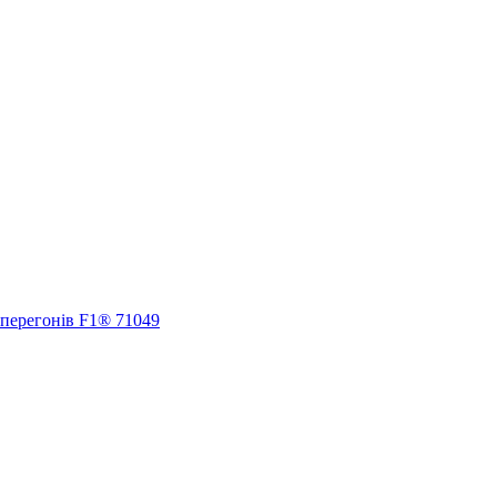
 перегонів F1® 71049