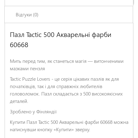
Відгуки (0)
Пазл Tactic 500 Акварельні фарби
Залишіть відгук про цей товар першими
60668
Ім'я
*
Мить перед тим, як станеться магія — витонченими
Заголовок відгуку
*
мазками пензля
Tactic Puzzle Lovers - це серія цікавих пазлів як для
початківців, так і для справжніх любителів
Відгук
*
головоломок. Пазл складається з 500 високоякісних
деталей.
Зроблено у Фінляндії
Купити Пазл Tactic 500 Акварельні фарби 60668 можна
натиснувши кнопку «Купити» зверху.