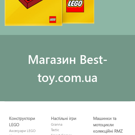
Maгазин Best-
toy.com.ua
Конструктори
Настільні ігри
Машинки та
LEGO
Granna
мотоцикли
Tactic
Аксесуари LEGO
колекційні RMZ
Smart Games