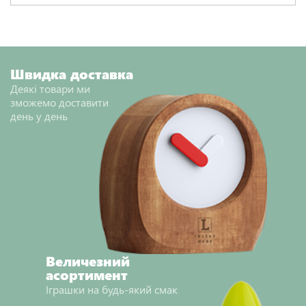
НАДІСЛАТИ ВІДГУК
Швидка доставка
Деякі товари ми
зможемо доставити
день у день
Величезний
асортимент
Іграшки на будь-який смак