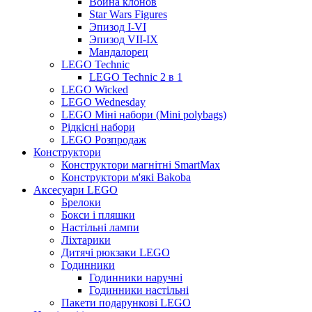
Война клонов
Star Wars Figures
Эпизод I-VI
Эпизод VII-IX
Мандалорец
LEGO Technic
LEGO Technic 2 в 1
LEGO Wicked
LEGO Wednesday
LEGO Міні набори (Mini polybags)
Рідкісні набори
LEGO Розпродаж
Конструктори
Конструктори магнітні SmartMax
Конструктори м'які Bakoba
Аксесуари LEGO
Брелоки
Бокси і пляшки
Настільні лампи
Ліхтарики
Дитячі рюкзаки LEGO
Годинники
Годинники наручні
Годинники настільні
Пакети подарункові LEGO