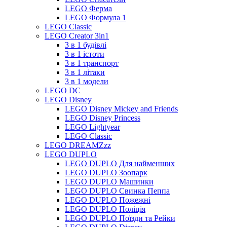
LEGO Ферма
LEGO Формула 1
LEGO Classic
LEGO Creator 3in1
3 в 1 будівлі
3 в 1 істоти
3 в 1 транспорт
3 в 1 літаки
3 в 1 модели
LEGO DC
LEGO Disney
LEGO Disney Mickey and Friends
LEGO Disney Princess
LEGO Lightyear
LEGO Classic
LEGO DREAMZzz
LEGO DUPLO
LEGO DUPLO Для найменших
LEGO DUPLO Зоопарк
LEGO DUPLO Машинки
LEGO DUPLO Свинка Пеппа
LEGO DUPLO Пожежні
LEGO DUPLO Поліція
LEGO DUPLO Поїзди та Рейки