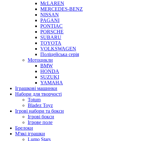
McLAREN
MERCEDES-BENZ
NISSAN
PAGANI
PONTIAC
PORSCHE
SUBARU
TOYOTA
VOLKSWAGEN
Поліцейська серія
Мотоцикли
BMW
HONDA
SUZUKI
YAMAHA
Іграшкові машинки
Набори для творчості
Totum
Bladez Toyz
Ігрові набори та бокси
Ігрові бокси
Ігрове поле
Брелоки
М'які іграшки
Lumo Stars