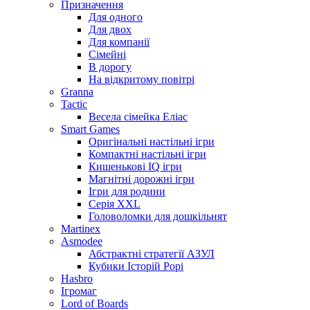
Призначення
Для одного
Для двох
Для компанії
Сімейні
В дорогу
На відкритому повітрі
Granna
Tactic
Весела сімейка Еліас
Smart Games
Оригінальні настільні ігри
Компактні настільні ігри
Кишенькові IQ ігри
Магнітні дорожні ігри
Ігри для родини
Серія XXL
Головоломки для дошкільнят
Martinex
Asmodee
Абстрактні стратегії АЗУЛ
Кубики Історій Рорі
Hasbro
Ігромаг
Lord of Boards