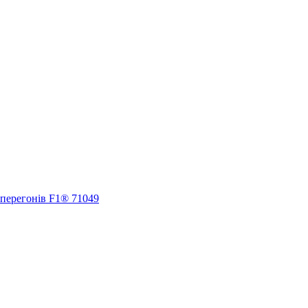
 перегонів F1® 71049