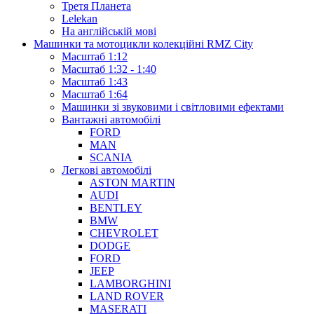
Третя Планета
Lelekan
На англійській мові
Машинки та мотоцикли колекційні RMZ City
Масштаб 1:12
Масштаб 1:32 - 1:40
Масштаб 1:43
Масштаб 1:64
Машинки зі звуковими і світловими ефектами
Вантажні автомобілі
FORD
MAN
SCANIA
Легкові автомобілі
ASTON MARTIN
AUDI
BENTLEY
BMW
CHEVROLET
DODGE
FORD
JEEP
LAMBORGHINI
LAND ROVER
MASERATI