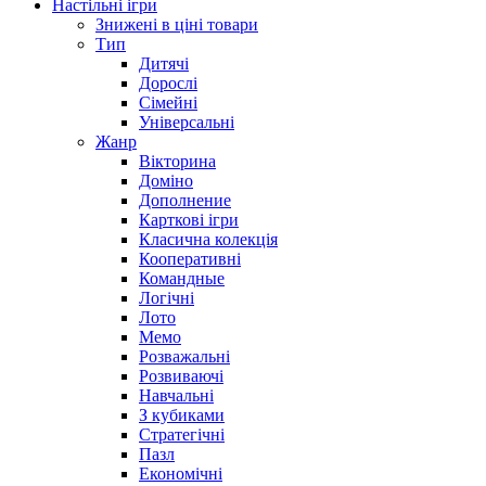
Настільні ігри
Знижені в ціні товари
Тип
Дитячі
Дорослі
Сімейні
Універсальні
Жанр
Вікторина
Доміно
Дополнение
Карткові ігри
Класична колекція
Кооперативні
Командные
Логічні
Лото
Мемо
Розважальні
Розвиваючі
Навчальні
З кубиками
Стратегічні
Пазл
Економічні