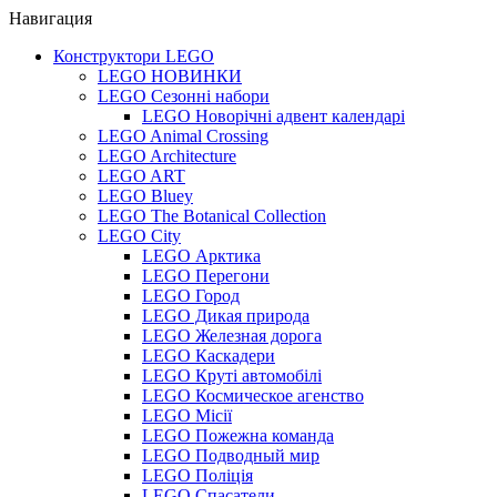
Навигация
Конструктори LEGO
LEGO НОВИНКИ
LEGO Сезонні набори
LEGO Новорічні адвент календарі
LEGO Animal Crossing
LEGO Architecture
LEGO ART
LEGO Bluey
LEGO The Botanical Collection
LEGO City
LEGO Арктика
LEGO Перегони
LEGO Город
LEGO Дикая природа
LEGO Железная дорога
LEGO Каскадери
LEGO Круті автомобілі
LEGO Космическое агенство
LEGO Місії
LEGO Пожежна команда
LEGO Подводный мир
LEGO Поліція
LEGO Спасатели