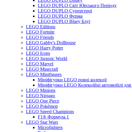
LEGO DUPLO Disney
LEGO DUPLO Світ Юрського Періоду
LEGO DUPLO Супергерої
LEGO DUPLO Ферма
LEGO DUPLO Bluey Блуї
LEGO Editions
LEGO Fortnite
LEGO Friends
LEGO Gabby's Dollhouse
LEGO Harry Potter
LEGO Icons
LEGO Jurassic World
LEGO Marvel
LEGO Minecraft
LEGO Minifigures
Мініфігурки LEGO повні колекції
Мініфігурки LEGO Колекційні автомобілі для
LEGO Minions
LEGO Ninjago
LEGO One Piece
LEGO Pokémon
LEGO Speed Champions
F1® Формула 1
LEGO Star Wars
Microfighters