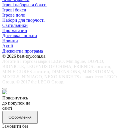
Ігрові набори та бокси
Ігрові бокси
Ігрове поле
Набори для творчості
Світильники
Про магазин
Доставка і оплата
Новини
Акції
Дисконтна програма
© 2026 best-toy.com.ua
Логотип і торгові марки LEGO, Minifigure, DUPLO,
BIONICLE, LEGENDS OF CHIMA, FRIENDS логотип,
MINIFIGURES логотип, DIMENSIONS, MINDSTORMS,
MIXELS, NINJAGO, NEXO KNIGHTS є власністю LEGO
Group. © 2017 the LEGO Group.
Повернутись
до покупок на
сайті
Оформлення
Замовити без