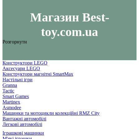
Maгазин Best-
toy.com.ua
Розгорнути
Конструктори LEGO
Аксесуари LEGO
Конструктори магнітні SmartMax
Настільні ігри
Granna
Tactic
Smart Games
Martinex
Asmodee
Машинки та мотоцикли колекційні RMZ City
Вантажні автомобілі
Легкові автомобілі
Іграшкові машинки
М'які іграшки