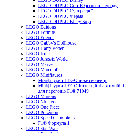
LEGO DUPLO Disney
LEGO DUPLO Світ Юрського Періоду
LEGO DUPLO Супергерої
LEGO DUPLO Ферма
LEGO DUPLO Bluey Блуї
LEGO Editions
LEGO Fortnite
LEGO Friends
LEGO Gabby's Dollhouse
LEGO Harry Potter
LEGO Icons
LEGO Jurassic World
LEGO Marvel
LEGO Minecraft
LEGO Minifigures
Мініфігурки LEGO повні колекції
Мініфігурки LEGO Колекційні автомобілі
для перегонів F1® 71049
LEGO Minions
LEGO Ninjago
LEGO One Piece
LEGO Pokémon
LEGO Speed Champions
F1® Формула 1
LEGO Star Wars