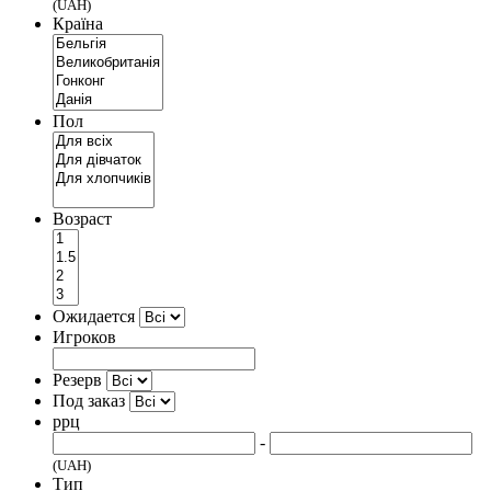
(UAH)
Країна
Пол
Возраст
Ожидается
Игроков
Резерв
Под заказ
ррц
-
(UAH)
Тип