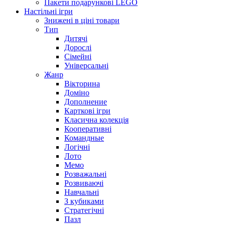
Пакети подарункові LEGO
Настільні ігри
Знижені в ціні товари
Тип
Дитячі
Дорослі
Сімейні
Універсальні
Жанр
Вікторина
Доміно
Дополнение
Карткові ігри
Класична колекція
Кооперативні
Командные
Логічні
Лото
Мемо
Розважальні
Розвиваючі
Навчальні
З кубиками
Стратегічні
Пазл