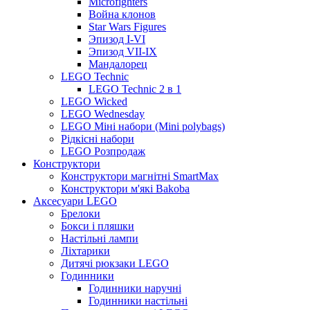
Microfighters
Война клонов
Star Wars Figures
Эпизод I-VI
Эпизод VII-IX
Мандалорец
LEGO Technic
LEGO Technic 2 в 1
LEGO Wicked
LEGO Wednesday
LEGO Міні набори (Mini polybags)
Рідкісні набори
LEGO Розпродаж
Конструктори
Конструктори магнітні SmartMax
Конструктори м'які Bakoba
Аксесуари LEGO
Брелоки
Бокси і пляшки
Настільні лампи
Ліхтарики
Дитячі рюкзаки LEGO
Годинники
Годинники наручні
Годинники настільні