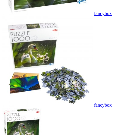
fancybox
fancybox