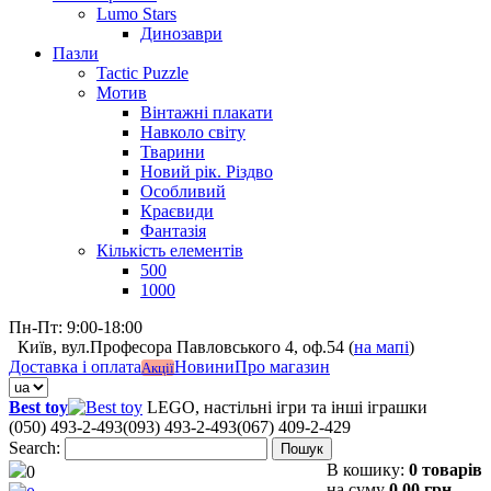
Lumo Stars
Динозаври
Пазли
Tactic Puzzle
Мотив
Вінтажні плакати
Навколо світу
Тварини
Новий рік. Різдво
Особливий
Краєвиди
Фантазія
Кількість елементів
500
1000
Пн-Пт: 9:00-18:00
Київ, вул.Професора Павловського 4, оф.54 (
на мапі
)
Доставка і оплата
Новини
Про магазин
Акції
Best toy
LEGO, настільні ігри та інші іграшки
(050) 493-2-493
(093) 493-2-493
(067) 409-2-429
Search:
Пошук
В кошику:
0 товарів
0
на суму
0,00 грн.