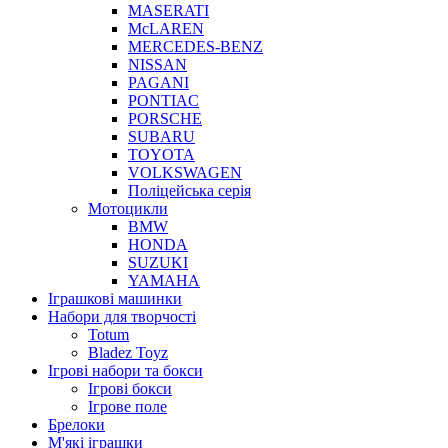
MASERATI
McLAREN
MERCEDES-BENZ
NISSAN
PAGANI
PONTIAC
PORSCHE
SUBARU
TOYOTA
VOLKSWAGEN
Поліцейська серія
Мотоцикли
BMW
HONDA
SUZUKI
YAMAHA
Іграшкові машинки
Набори для творчості
Totum
Bladez Toyz
Ігрові набори та бокси
Ігрові бокси
Ігрове поле
Брелоки
М'які іграшки