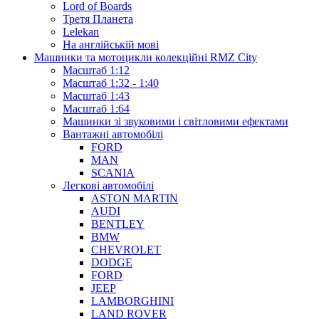
Lord of Boards
Третя Планета
Lelekan
На англійській мові
Машинки та мотоцикли колекційні RMZ City
Масштаб 1:12
Масштаб 1:32 - 1:40
Масштаб 1:43
Масштаб 1:64
Машинки зі звуковими і світловими ефектами
Вантажні автомобілі
FORD
MAN
SCANIA
Легкові автомобілі
ASTON MARTIN
AUDI
BENTLEY
BMW
CHEVROLET
DODGE
FORD
JEEP
LAMBORGHINI
LAND ROVER