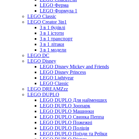
LEGO Ферма
LEGO Формула 1
LEGO Classic
LEGO Creator 3in1
3 в 1 будівлі
3 в 1 істоти
3 в 1 транспорт
3 в 1 літаки
3 в 1 модели
LEGO DC
LEGO Disney
LEGO Disney Mickey and Friends
LEGO Disney Princess
LEGO Lightyear
LEGO Classic
LEGO DREAMZzz
LEGO DUPLO
LEGO DUPLO Для найменших
LEGO DUPLO Зоопарк
LEGO DUPLO Машинки
LEGO DUPLO Свинка Пеппа
LEGO DUPLO Пожежні
LEGO DUPLO Поліція
LEGO DUPLO Поїзди та Рейки