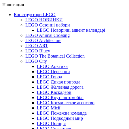
Навигация
Конструктори LEGO
LEGO НОВИНКИ
LEGO Сезонні набори
LEGO Новорічні адвент календарі
LEGO Animal Crossing
LEGO Architecture
LEGO ART
LEGO Bluey
LEGO The Botanical Collection
LEGO City
LEGO Арктика
LEGO Перегони
LEGO Город
LEGO Дикая природа
LEGO Железная дорога
LEGO Каскадери
LEGO Круті автомобілі
LEGO Космическое агенство
LEGO Місії
LEGO Пожежна команда
LEGO Подводный мир
LEGO Поліція
LEGO Спасатели