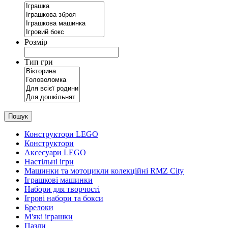
Розмір
Тип гри
Пошук
Конструктори LEGO
Конструктори
Аксесуари LEGO
Настільні ігри
Машинки та мотоцикли колекційні RMZ City
Іграшкові машинки
Набори для творчості
Ігрові набори та бокси
Брелоки
М'які іграшки
Пазли