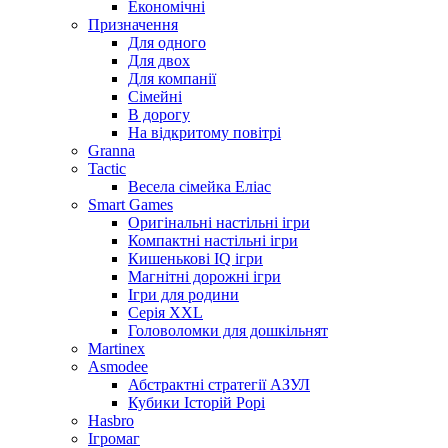
Економічні
Призначення
Для одного
Для двох
Для компанії
Сімейні
В дорогу
На відкритому повітрі
Granna
Tactic
Весела сімейка Еліас
Smart Games
Оригінальні настільні ігри
Компактні настільні ігри
Кишенькові IQ ігри
Магнітні дорожні ігри
Ігри для родини
Серія XXL
Головоломки для дошкільнят
Martinex
Asmodee
Абстрактні стратегії АЗУЛ
Кубики Історій Рорі
Hasbro
Ігромаг