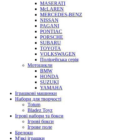
MASERATI
McLAREN
MERCEDES-BENZ
NISSAN
PAGANI
PONTIAC
PORSCHE
SUBARU
TOYOTA
VOLKSWAGEN
Поліцейська серія
Мотоцикли
BMW
HONDA
SUZUKI
YAMAHA
Іграшкові машинки
Набори для творчості
Totum
Bladez Toyz
Ігрові набори та бокси
Ігрові бокси
Ігрове поле
Брелоки
М'які іграшки