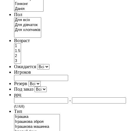
Пол
Возраст
Ожидается
Игроков
Резерв
Под заказ
ррц
-
(UAH)
Тип