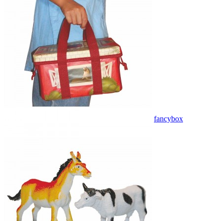
fancybox