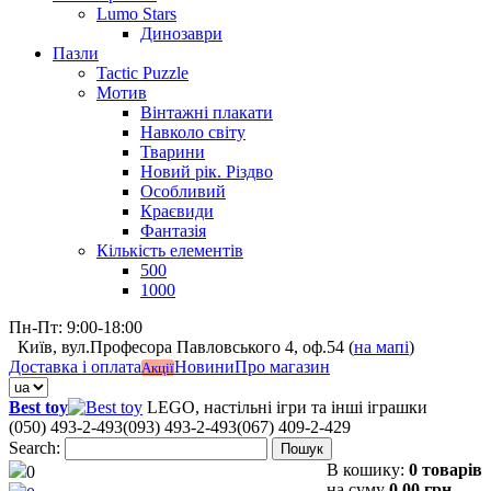
Lumo Stars
Динозаври
Пазли
Tactic Puzzle
Мотив
Вінтажні плакати
Навколо світу
Тварини
Новий рік. Різдво
Особливий
Краєвиди
Фантазія
Кількість елементів
500
1000
Пн-Пт: 9:00-18:00
Київ, вул.Професора Павловського 4, оф.54 (
на мапі
)
Доставка і оплата
Новини
Про магазин
Акції
Best toy
LEGO, настільні ігри та інші іграшки
(050) 493-2-493
(093) 493-2-493
(067) 409-2-429
Search:
Пошук
В кошику:
0 товарів
0
на суму
0,00 грн.