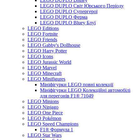
LEGO DUPLO Disney
LEGO DUPLO Світ Юрського Періоду
LEGO DUPLO Супергерої
LEGO DUPLO Ферма
LEGO DUPLO Bluey Блуї
LEGO Editions
LEGO Fortnite
LEGO Friends
LEGO Gabby's Dollhouse
LEGO Harry Potter
LEGO Icons
LEGO Jurassic World
LEGO Marvel
LEGO Minecraft
LEGO Minifigures
Мініфігурки LEGO повні колекції
Мініфігурки LEGO Колекційні автомобілі
для перегонів F1® 71049
LEGO Minions
LEGO Ninjago
LEGO One Piece
LEGO Pokémon
LEGO Speed Champions
F1® Формула 1
LEGO Star Wars