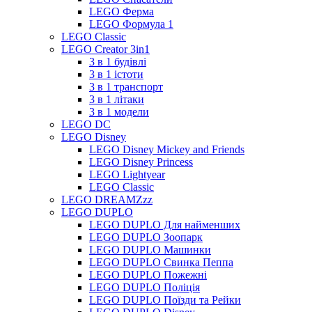
LEGO Ферма
LEGO Формула 1
LEGO Classic
LEGO Creator 3in1
3 в 1 будівлі
3 в 1 істоти
3 в 1 транспорт
3 в 1 літаки
3 в 1 модели
LEGO DC
LEGO Disney
LEGO Disney Mickey and Friends
LEGO Disney Princess
LEGO Lightyear
LEGO Classic
LEGO DREAMZzz
LEGO DUPLO
LEGO DUPLO Для найменших
LEGO DUPLO Зоопарк
LEGO DUPLO Машинки
LEGO DUPLO Свинка Пеппа
LEGO DUPLO Пожежні
LEGO DUPLO Поліція
LEGO DUPLO Поїзди та Рейки