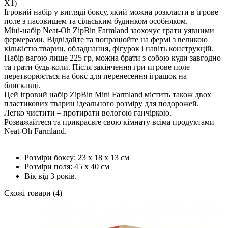
X1)
Ігровий набір у вигляді боксу, який можна розкласти в ігрове
поле з пасовищем та сільським будинком особняком.
Міні-набір Neat-Oh ZipBin Farmland заохочує грати уявними
фермерами. Відвідайте та попрацюйте на фермі з великою
кількістю тварин, обладнання, фігурок і навіть конструкцій.
Набір вагою лише 225 гр, можна брати з собою куди завгодно
та грати будь-коли. Після закінчення гри игрове поле
перетворюється на бокс для перенесення іграшок на
блискавці.
Цей ігровий набір ZipBin Mini Farmland містить також двох
пластикових тварин ідеального розміру для подорожей.
Легко чистити – протирати вологою ганчіркою.
Розважайтеся та прикрасьте свою кімнату всіма продуктами
Neat-Oh Farmland.
Розміри боксу: 23 х 18 х 13 см
Розміри поля: 45 х 40 см
Вік від 3 років.
Схожі товари (4)