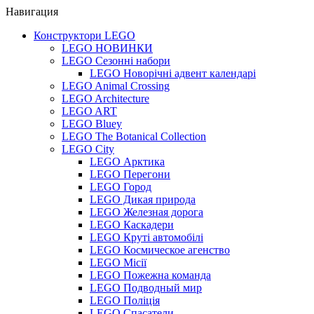
Навигация
Конструктори LEGO
LEGO НОВИНКИ
LEGO Сезонні набори
LEGO Новорічні адвент календарі
LEGO Animal Crossing
LEGO Architecture
LEGO ART
LEGO Bluey
LEGO The Botanical Collection
LEGO City
LEGO Арктика
LEGO Перегони
LEGO Город
LEGO Дикая природа
LEGO Железная дорога
LEGO Каскадери
LEGO Круті автомобілі
LEGO Космическое агенство
LEGO Місії
LEGO Пожежна команда
LEGO Подводный мир
LEGO Поліція
LEGO Спасатели