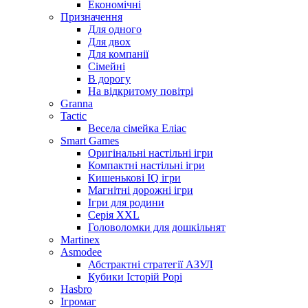
Економічні
Призначення
Для одного
Для двох
Для компанії
Сімейні
В дорогу
На відкритому повітрі
Granna
Tactic
Весела сімейка Еліас
Smart Games
Оригінальні настільні ігри
Компактні настільні ігри
Кишенькові IQ ігри
Магнітні дорожні ігри
Ігри для родини
Серія XXL
Головоломки для дошкільнят
Martinex
Asmodee
Абстрактні стратегії АЗУЛ
Кубики Історій Рорі
Hasbro
Ігромаг