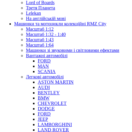
Lord of Boards
Третя Планета
Lelekan
На англійській мові
Машинки та мотоцикли колекційні RMZ City
Масштаб 1:12
Масштаб 1:32 - 1:40
Масштаб 1:43
Масштаб 1:64
Машинки зі звуковими і світловими ефектами
Вантажні автомобілі
FORD
MAN
SCANIA
Легкові автомобілі
ASTON MARTIN
AUDI
BENTLEY
BMW
CHEVROLET
DODGE
FORD
JEEP
LAMBORGHINI
LAND ROVER