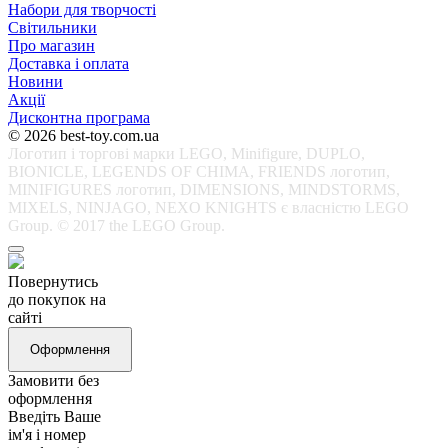
Набори для творчості
Світильники
Про магазин
Доставка і оплата
Новини
Акції
Дисконтна програма
© 2026 best-toy.com.ua
Логотип і торгові марки LEGO, Minifigure, DUPLO,
BIONICLE, LEGENDS OF CHIMA, FRIENDS логотип,
MINIFIGURES логотип, DIMENSIONS, MINDSTORMS,
MIXELS, NINJAGO, NEXO KNIGHTS є власністю LEGO
Group. © 2017 the LEGO Group.
Повернутись
до покупок на
сайті
Оформлення
Замовити без
оформлення
Введіть Ваше
ім'я і номер