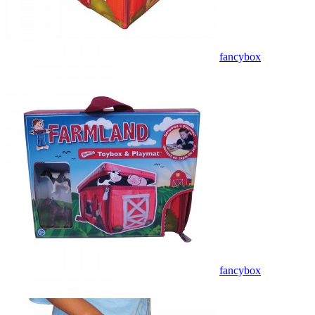
fancybox
fancybox