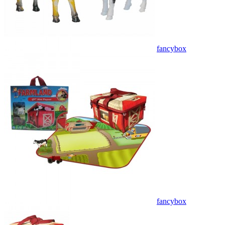
fancybox
fancybox