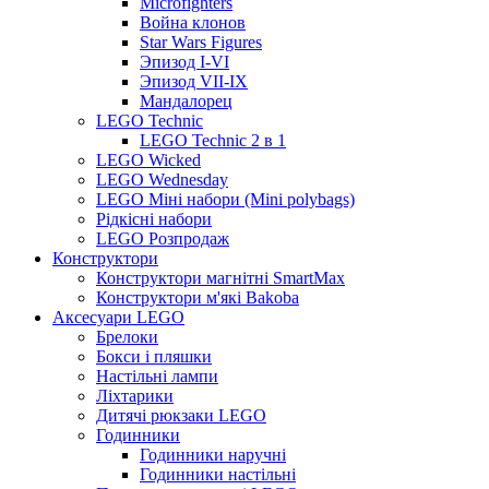
Microfighters
Война клонов
Star Wars Figures
Эпизод I-VI
Эпизод VII-IX
Мандалорец
LEGO Technic
LEGO Technic 2 в 1
LEGO Wicked
LEGO Wednesday
LEGO Міні набори (Mini polybags)
Рідкісні набори
LEGO Розпродаж
Конструктори
Конструктори магнітні SmartMax
Конструктори м'які Bakoba
Аксесуари LEGO
Брелоки
Бокси і пляшки
Настільні лампи
Ліхтарики
Дитячі рюкзаки LEGO
Годинники
Годинники наручні
Годинники настільні