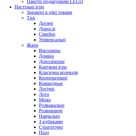
Пакети подарункові LEGO
Настільні ігри
Знижені в ціні товари
Тип
Дитячі
Дорослі
Сімейні
Універсальні
Жанр
Вікторина
Доміно
Дополнение
Карткові ігри
Класична колекція
Кооперативні
Командные
Логічні
Лото
Мемо
Розважальні
Розвиваючі
Навчальні
З кубиками
Стратегічні
Пазл