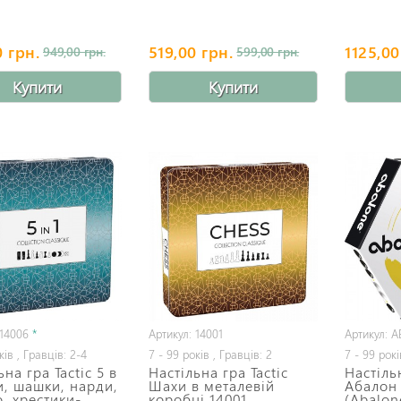
 грн.
519,00 грн.
1125,00
949,00 грн.
599,00 грн.
Купити
Купити
 14006
*
Артикул: 14001
Артикул: 
ків , Гравців: 2-4
7 - 99 років , Гравців: 2
7 - 99 рокі
ьна гра Tactic 5 в
Настільна гра Tactic
Настіль
и, шашки, нарди,
Шахи в металевій
Абалон 
, хрестики-
коробці 14001
(Abalone