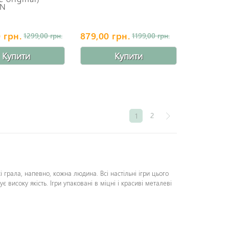
AN
 грн.
879,00 грн.
1299,00 грн.
1199,00 грн.
Купити
Купити
2
1
і грала, напевно, кожна людина. Всі настільні ігри цього
є високу якість. Ігри упаковані в міцні і красиві металеві