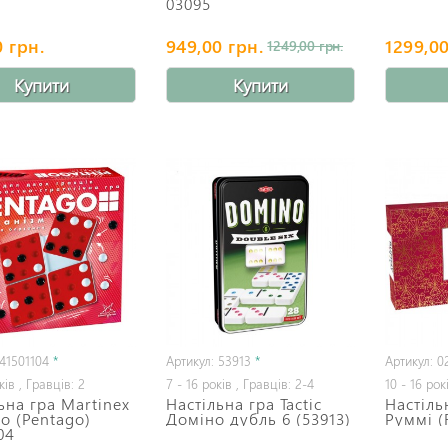
03095
 грн.
949,00 грн.
1299,00
1249,00 грн.
Купити
Купити
 41501104
*
Артикул: 53913
*
Артикул: 0
ків , Гравців: 2
7 - 16 років , Гравців: 2-4
10 - 16 рок
ьна гра Martinex
Настільна гра Tactic
Настільн
о (Pentago)
Доміно дубль 6 (53913)
Руммі 
04