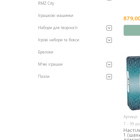
RMZ City
Іграшкові машинки
879,00
Набори для творчості
Ігрові набори та бокси
Брелоки
М'які іграшки
Пазли
Артикул:
7 - 99 ро
Настіл
1 (шах
доміно