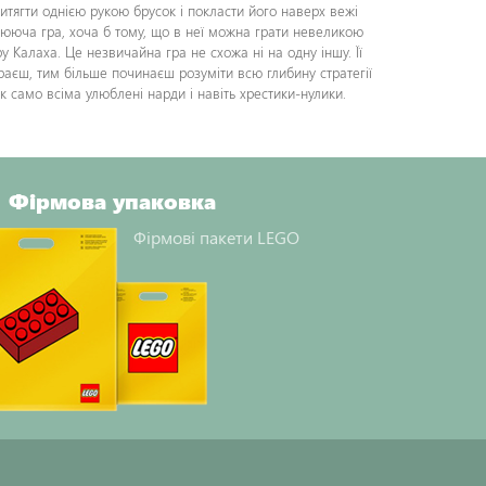
итягти однією рукою брусок і покласти його наверх вежі
плююча гра, хоча б тому, що в неї можна грати невеликою
 Калаха. Це незвичайна гра не схожа ні на одну іншу. Її
раєш, тим більше починаєш розуміти всю глибину стратегії
так само всіма улюблені нарди і навіть хрестики-нулики.
Фірмова упаковка
Фірмові пакети LEGO