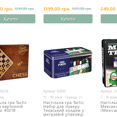
0 грн.
1399,00 грн.
249,00 
1249,00 грн.
1699,00 грн.
Купити
Купити
 40218
Артикул: 03095
Артикул: 5
ків
15 - 99 років , Гравців: 2+
7 - 16 рокі
ьна гра Tactic
Настільна гра Tactic
Настільн
 картонній
Набір для покеру
Мексик
і 40218
Техаський холдем у
(Mexica
металевій упаковці