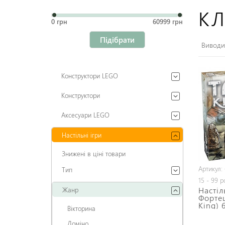
КЛ
0 грн
60999 грн
Підібрати
Виводит
Конструктори LEGO
Конструктори
Аксесуари LEGO
Настільні ігри
Знижені в ціні товари
Артикул:
Тип
15 - 99 р
Настіл
Жанр
Фортец
King) 
Вікторина
Доміно