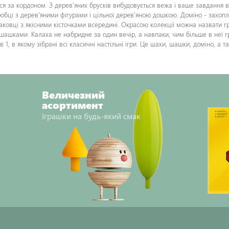
я за кордоном. З дерев'яних брусків вибудовується вежа і ваше завдання в
оробці з дерев'яними фігурами і цільної дерев'яною дошкою. Доміно - захо
ковці з якісними кісточками всередині. Окрасою колекції можна назвати гру
шашками. Калаха не набридне за один вечір, а навпаки, чим більше в неї г
в 1, в якому зібрані всі класичні настільні ігри. Це шахи, шашки, доміно, а 
Величезний
асортимент
Іграшки на будь-який смак