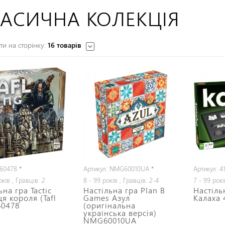
АСИЧНА КОЛЕКЦІЯ
и на сторінку:
16 товарів
 60478
*
Артикул: NMG60010UA
*
Артикул: 4
оків , Гравців: 2
8 - 99 років , Гравців: 2-4
7 - 99 рокі
ьна гра Tactic
Настільна гра Plan B
Настільн
я короля (Tafl
Games Азул
Калаха 
60478
(оригінальна
українська версія)
NMG60010UA