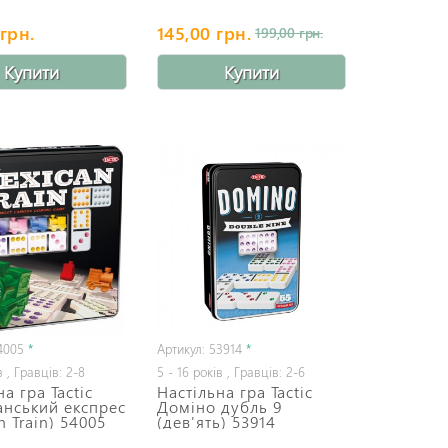
грн.
145,00 грн.
199,00 грн.
Купити
Купити
4005
*
Артикул: 53914
*
в , Гравців: 2-8
5 - 16 років , Гравців: 2-6
а гра Tactic
Настільна гра Tactic
анський експрес
Доміно дубль 9
n Train) 54005
(дев'ять) 53914