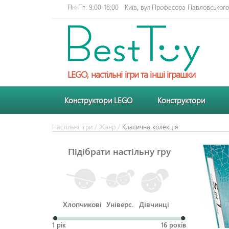
Пн-Пт: 9:00-18:00
Київ, вул.Професора Павловського 
LEGO, настільні ігри та інші іграшки
Конструктори LEGO
Конструктори
Настільні ігри
/
Жанр
/
Класична колекція
Підібрати настільну гру
Хлопчикові
Універс.
Дівчинці
1 рік
16 років