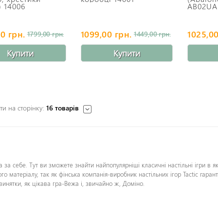
) 14006
AB02U
0 грн.
1099,00 грн.
1025,00
1799,00 грн.
1449,00 грн.
Купити
Купити
и на сторінку:
16 товарів
а за себе. Тут ви зможете знайти найпопулярніші класичні настільні ігри в як
о матеріалу, так як фінська компанія-виробник настільних ігор Tactic гаранту
 винятки, як цікава гра-Вежа і, звичайно ж, Доміно.