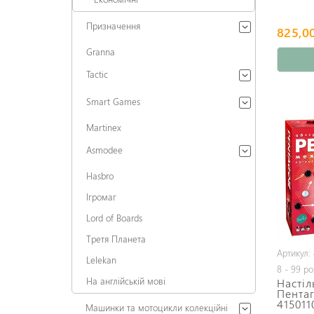
Призначення
825,00
Granna
Tactic
Smart Games
Martinex
Asmodee
Hasbro
Ігромаг
Lord of Boards
Третя Планета
Артикул:
Lelekan
8 - 99 ро
На англійській мові
Настіл
Пентаг
415011
Машинки та мотоцикли колекційні