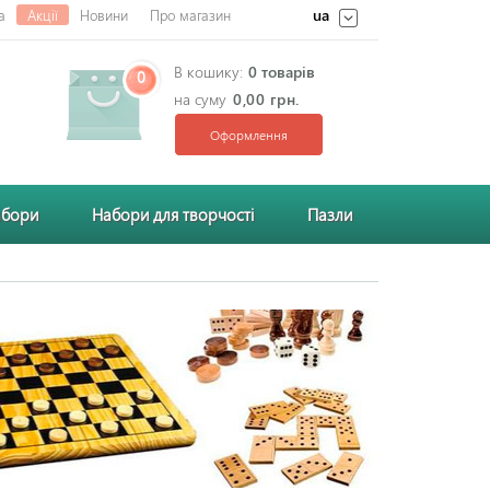
ua
а
Акції
Новини
Про магазин
В кошику:
0 товарів
0
на суму
0,00 грн.
Оформлення
абори
Набори для творчості
Пазли