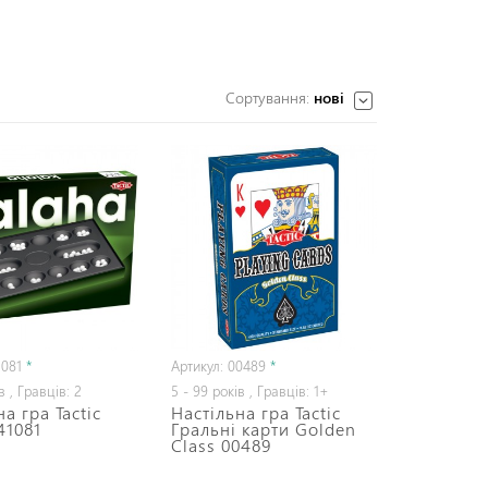
Сортування:
нові
1081
*
Артикул: 00489
*
в , Гравців: 2
5 - 99 років , Гравців: 1+
а гра Tactic
Настільна гра Tactic
41081
Гральні карти Golden
Class 00489