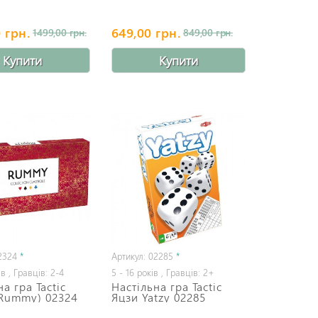
 грн.
649,00 грн.
1499,00 грн.
849,00 грн.
Купити
Купити
2324
*
Артикул: 02285
*
ів , Гравців: 2-4
5 - 16 років , Гравців: 2+
а гра Tactic
Настільна гра Tactic
(Rummy) 02324
Яцзи Yatzy 02285