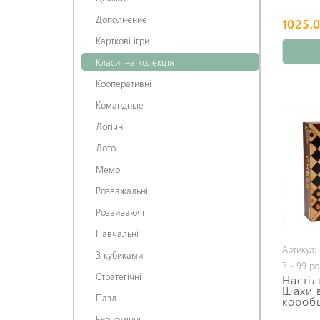
Дополнение
1025,0
Карткові ігри
Класична колекція
Кооперативні
Командные
Логічні
Лото
Мемо
Розважальні
Розвиваючі
Навчальні
Артикул:
З кубиками
7 - 99 ро
Стратегічні
Настіл
Шахи в
Пазл
коробц
Економічні