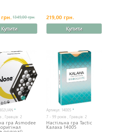
 грн.
219,00 грн.
1349,00 грн.
Купити
Купити
AB02UAN
*
Артикул: 14005
*
в , Гравців: 2
7 - 99 років , Гравців: 2
на гра Asmodee
Настільна гра Tactic
оригінал
Калаха 14005
 original)