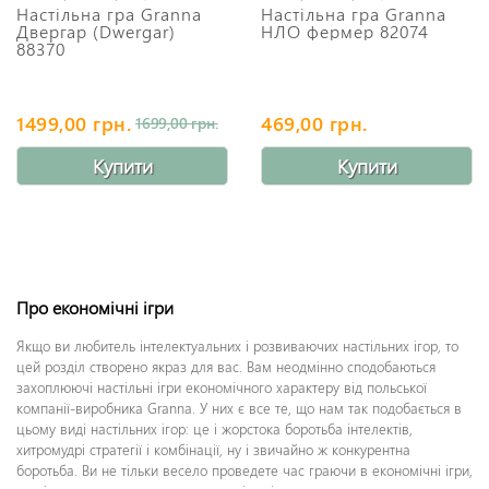
Настільна гра Granna
Настільна гра Granna
Двергар (Dwergar)
НЛО фермер 82074
88370
1499,00 грн.
469,00 грн.
1699,00 грн.
Купити
Купити
Про економічні ігри
Якщо ви любитель інтелектуальних і розвиваючих настільних ігор, то
цей розділ створено якраз для вас. Вам неодмінно сподобаються
захоплюючі настільні ігри економічного характеру від польської
компанії-виробника Granna. У них є все те, що нам так подобається в
цьому виді настільних ігор: це і жорстока боротьба інтелектів,
хитромудрі стратегії і комбінації, ну і звичайно ж конкурентна
боротьба. Ви не тільки весело проведете час граючи в економічні ігри,