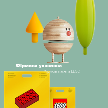
Фірмова упаковка
Фірмові пакети LEGO