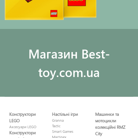
Maгазин Best-
toy.com.ua
Конструктори
Настільні ігри
Машинки та
LEGO
Granna
мотоцикли
Tactic
Аксесуари LEGO
колекційні RMZ
Smart Games
Конструктори
City
Martinex