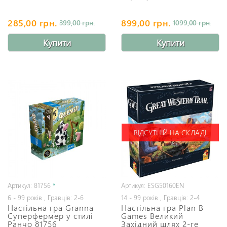
285,00 грн.
899,00 грн.
399,00 грн.
1099,00 грн.
Купити
Купити
ВІДСУТНІЙ НА СКЛАДІ
Артикул: 81756
*
Артикул: ESG50160EN
6 - 99 років , Гравців: 2-6
14 - 99 років , Гравців: 2-4
Настільна гра Granna
Настільна гра Plan B
Суперфермер у стилі
Games Великий
Ранчо 81756
Західний шлях 2-ге