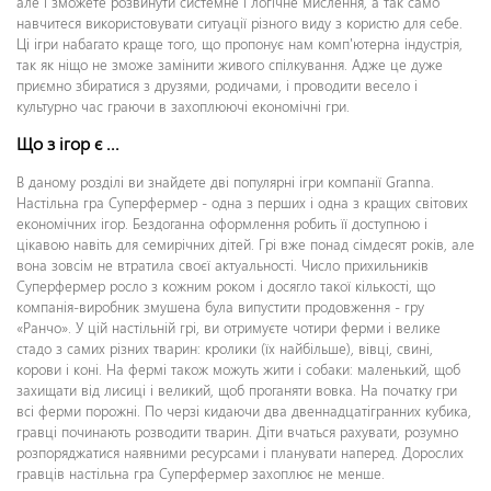
але і зможете розвинути системне і логічне мислення, а так само
навчитеся використовувати ситуації різного виду з користю для себе.
Ці ігри набагато краще того, що пропонує нам комп'ютерна індустрія,
так як ніщо не зможе замінити живого спілкування. Адже це дуже
приємно збиратися з друзями, родичами, і проводити весело і
культурно час граючи в захоплюючі економічні гри.
Що з ігор є ...
В даному розділі ви знайдете дві популярні ігри компанії Granna.
Настільна гра Суперфермер - одна з перших і одна з кращих світових
економічних ігор. Бездоганна оформлення робить її доступною і
цікавою навіть для семирічних дітей. Грі вже понад сімдесят років, але
вона зовсім не втратила своєї актуальності. Число прихильників
Суперфермер росло з кожним роком і досягло такої кількості, що
компанія-виробник змушена була випустити продовження - гру
«Ранчо». У цій настільній грі, ви отримуєте чотири ферми і велике
стадо з самих різних тварин: кролики (їх найбільше), вівці, свині,
корови і коні. На фермі також можуть жити і собаки: маленький, щоб
захищати від лисиці і великий, щоб проганяти вовка. На початку гри
всі ферми порожні. По черзі кидаючи два двеннадцатігранних кубика,
гравці починають розводити тварин. Діти вчаться рахувати, розумно
розпоряджатися наявними ресурсами і планувати наперед. Дорослих
гравців настільна гра Суперфермер захоплює не менше.