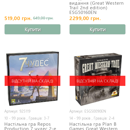
видання (Great Western
Trail 2nd edition)
ESG50160EN
519,00 грн.
2299,00 грн.
649,00 грн.
Купити
Купити
ВІДСУТНІЙ НА СКЛАДІ
ВІДСУТНІЙ НА СКЛАДІ
Артикул: 925119
Артикул: ESG50090EN
10 - 99 років , Гравців: 3-7
14 - 99 років , Гравців: 2-4
Настільна гра Repos
Настільна гра Plan B
Production 7 чудес 2-е
Games Great Western