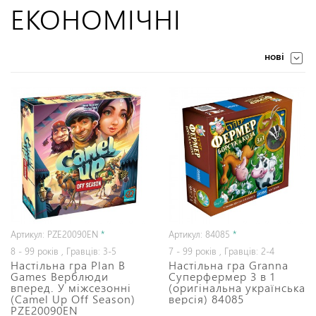
ЕКОНОМІЧНІ
нові
Артикул: PZE20090EN
*
Артикул: 84085
*
8 - 99 років , Гравців: 3-5
7 - 99 років , Гравців: 2-4
Настільна гра Plan B
Настільна гра Granna
Games Верблюди
Суперфермер 3 в 1
вперед. У міжсезонні
(оригінальна українська
(Camel Up Off Season)
версія) 84085
PZE20090EN