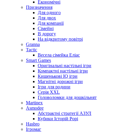
Економічні
Призначення
Для одного
Для двох
Для компанії
Сімейні
В дорогу
На відкритому повітрі
Granna
Tactic
Весела сімейка Еліас
Smart Games
Оригінальні настільні ігри
Компактні настільні ігри
Кишенькові IQ ігри
Магнітні дорожні ігри
Ігри для родини
Серія XXL
Головоломки для дошкільнят
Martinex
Asmodee
Абстрактні стратегії АЗУЛ
Кубики Історій Рорі
Hasbro
Ігромаг