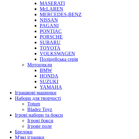
MASERATI
McLAREN
MERCEDES-BENZ
NISSAN
PAGANI
PONTIAC
PORSCHE
SUBARU
TOYOTA
VOLKSWAGEN
Поліцейська серія
Мотоцикли
BMW
HONDA
SUZUKI
YAMAHA
Іграшкові машинки
Набори для творчості
Totum
Bladez Toyz
Ігрові набори та бокси
Ігрові бокси
Ігрове поле
Брелоки
М'які іграшки