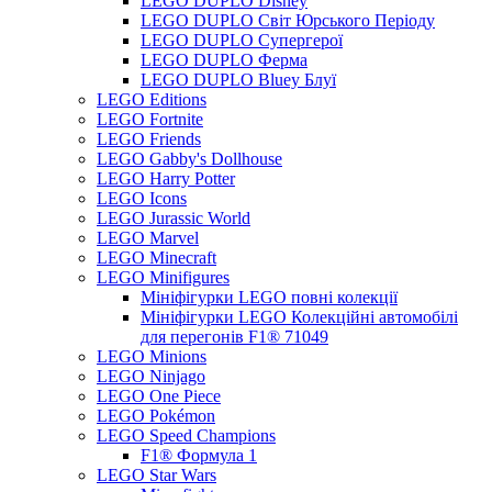
LEGO DUPLO Disney
LEGO DUPLO Світ Юрського Періоду
LEGO DUPLO Супергерої
LEGO DUPLO Ферма
LEGO DUPLO Bluey Блуї
LEGO Editions
LEGO Fortnite
LEGO Friends
LEGO Gabby's Dollhouse
LEGO Harry Potter
LEGO Icons
LEGO Jurassic World
LEGO Marvel
LEGO Minecraft
LEGO Minifigures
Мініфігурки LEGO повні колекції
Мініфігурки LEGO Колекційні автомобілі
для перегонів F1® 71049
LEGO Minions
LEGO Ninjago
LEGO One Piece
LEGO Pokémon
LEGO Speed Champions
F1® Формула 1
LEGO Star Wars