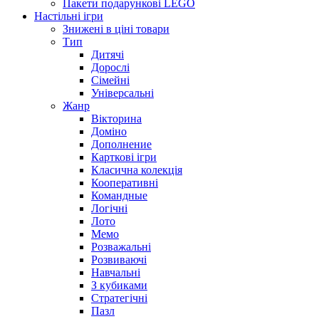
Пакети подарункові LEGO
Настільні ігри
Знижені в ціні товари
Тип
Дитячі
Дорослі
Сімейні
Універсальні
Жанр
Вікторина
Доміно
Дополнение
Карткові ігри
Класична колекція
Кооперативні
Командные
Логічні
Лото
Мемо
Розважальні
Розвиваючі
Навчальні
З кубиками
Стратегічні
Пазл