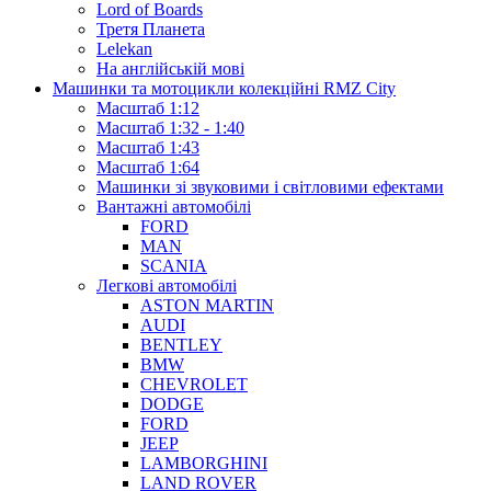
Lord of Boards
Третя Планета
Lelekan
На англійській мові
Машинки та мотоцикли колекційні RMZ City
Масштаб 1:12
Масштаб 1:32 - 1:40
Масштаб 1:43
Масштаб 1:64
Машинки зі звуковими і світловими ефектами
Вантажні автомобілі
FORD
MAN
SCANIA
Легкові автомобілі
ASTON MARTIN
AUDI
BENTLEY
BMW
CHEVROLET
DODGE
FORD
JEEP
LAMBORGHINI
LAND ROVER