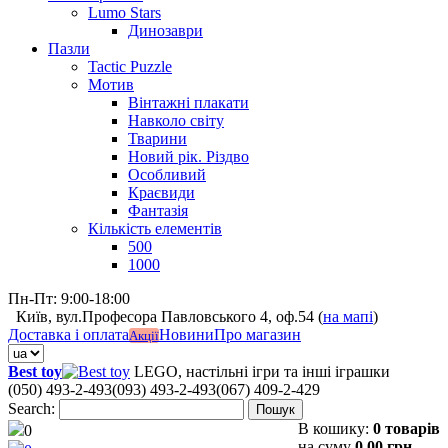
Lumo Stars
Динозаври
Пазли
Tactic Puzzle
Мотив
Вінтажні плакати
Навколо світу
Тварини
Новий рік. Різдво
Особливий
Краєвиди
Фантазія
Кількість елементів
500
1000
Пн-Пт: 9:00-18:00
Київ, вул.Професора Павловського 4, оф.54 (
на мапі
)
Доставка і оплата
Новини
Про магазин
Акції
Best toy
LEGO, настільні ігри та інші іграшки
(050) 493-2-493
(093) 493-2-493
(067) 409-2-429
Search:
Пошук
В кошику:
0 товарів
0
на суму
0,00 грн.