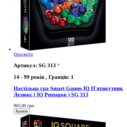
Просмотр
Артикул: SG 313
*
14 - 99 років , Гравців: 1
Настільна гра Smart Games IQ П'ятикутник
Делюкс ( IQ Pentagon ) SG 313
965,00 грн.
Купити