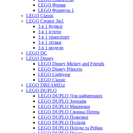
LEGO Ферма
LEGO Формула 1
LEGO Classic
LEGO Creator 3in1
3 в 1 будівлі
3 в 1 істоти
3 в 1 транспорт
3 в 1 літаки
3 в 1 модели
LEGO DC
LEGO Disney
LEGO Disney Mickey and Friends
LEGO Disney Princess
LEGO Lightyear
LEGO Classic
LEGO DREAMZzz
LEGO DUPLO
LEGO DUPLO Для найменших
LEGO DUPLO Зоопарк
LEGO DUPLO Машинки
LEGO DUPLO Свинка Пеппа
LEGO DUPLO Пожежні
LEGO DUPLO Поліція
LEGO DUPLO Поїзди та Рейки