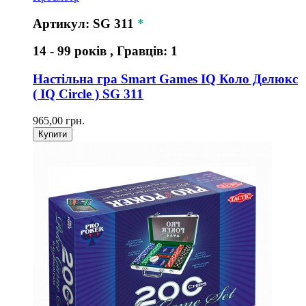
Артикул: SG 311
*
14 - 99 років , Гравців: 1
Настільна гра Smart Games IQ Коло Делюкс
( IQ Circle ) SG 311
965,00 грн.
Купити