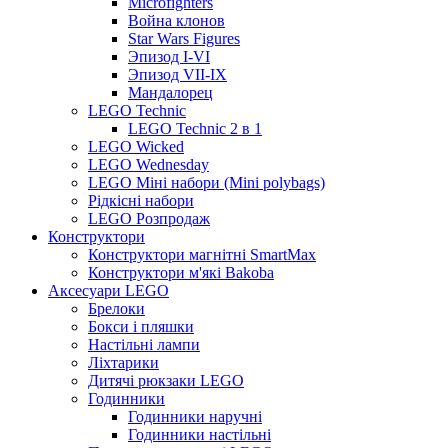
Microfighters
Война клонов
Star Wars Figures
Эпизод I-VI
Эпизод VII-IX
Мандалорец
LEGO Technic
LEGO Technic 2 в 1
LEGO Wicked
LEGO Wednesday
LEGO Міні набори (Mini polybags)
Рідкісні набори
LEGO Розпродаж
Конструктори
Конструктори магнітні SmartMax
Конструктори м'які Bakoba
Аксесуари LEGO
Брелоки
Бокси і пляшки
Настільні лампи
Ліхтарики
Дитячі рюкзаки LEGO
Годинники
Годинники наручні
Годинники настільні