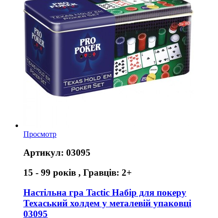
Просмотр
Артикул: 03095
15 - 99 років , Гравців: 2+
Настільна гра Tactic Набір для покеру
Техаський холдем у металевій упаковці
03095