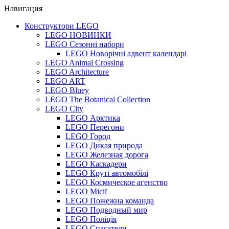
Навигация
Конструктори LEGO
LEGO НОВИНКИ
LEGO Сезонні набори
LEGO Новорічні адвент календарі
LEGO Animal Crossing
LEGO Architecture
LEGO ART
LEGO Bluey
LEGO The Botanical Collection
LEGO City
LEGO Арктика
LEGO Перегони
LEGO Город
LEGO Дикая природа
LEGO Железная дорога
LEGO Каскадери
LEGO Круті автомобілі
LEGO Космическое агенство
LEGO Місії
LEGO Пожежна команда
LEGO Подводный мир
LEGO Поліція
LEGO Спасатели