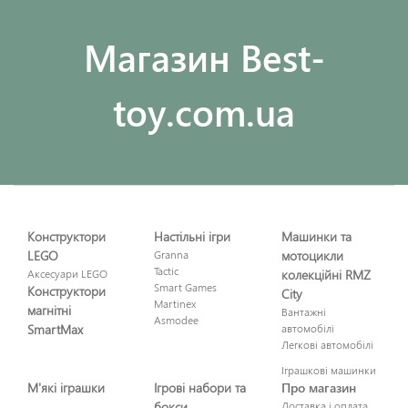
Maгазин Best-
toy.com.ua
Конструктори
Настільні ігри
Машинки та
LEGO
Granna
мотоцикли
Tactic
Аксесуари LEGO
колекційні RMZ
Smart Games
Конструктори
City
Martinex
магнітні
Вантажні
Asmodee
SmartMax
автомобілі
Легкові автомобілі
Іграшкові машинки
М'які іграшки
Ігрові набори та
Про магазин
бокси
Доставка і оплата