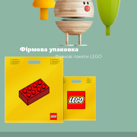
Фірмова упаковка
Фірмові пакети LEGO