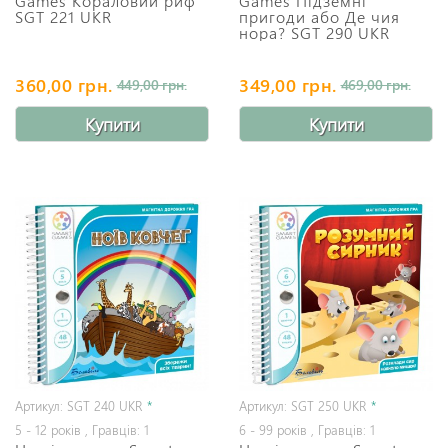
Games Кораловий риф
Games Підземні
SGT 221 UKR
пригоди або Де чия
нора? SGT 290 UKR
360,00 грн.
349,00 грн.
449,00 грн.
469,00 грн.
Купити
Купити
Артикул: SGT 240 UKR
*
Артикул: SGT 250 UKR
*
5 - 12 років , Гравців: 1
6 - 99 років , Гравців: 1