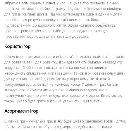
зібратися всім рідним в одному колі і з цікавістю провести вільний
час. Ігри, які можна знайти в цьому розділі, також відмінно підійдуть
для гри в компанії друзів. Під час суперництва один з одним у дітей
виробляється розуміння конкуренції і вони стають більш
підготовленими до дорослого життя. Зібратися всією родиною за
цікавою грою на якесь свято або день народження - краще
проведення часу як для дітей, так і для дорослих.
Користь ігор
Серед ігор, в які можна грати всією сім'єю, можна знайти різні ігри як
для розваги, так і для розвитку. Ігри дозволяють батькам налагодити
комунікаційний канал з дітьми, оскільки під час гри виникає
необхідність спілкування між гравцями. Також ігри розвивають у дітей
дух суперництва, який допоможе їм у дорослому житті, в якій
конкуренція зустрічається на кожному кроці. У деяких іграх батьки
зможуть познайомити дитину з економічної складової, яка є
неминучою частиною життя будь-якої дорослої людини. Всією сім'єю
також цікаво буде грати в ігри на уважність і кмітливість.
Асортимент ігор
Сімейна гра - унікальна гра, в яку буде цікаво одночасно грати і дітям,
і батькам. Така гра, як «Суперфермер», сподобається не тільки