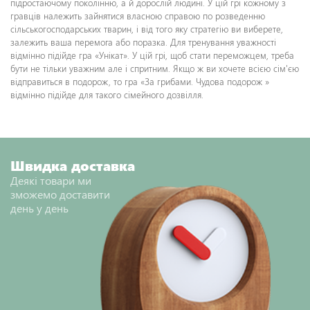
підростаючому поколінню, а й дорослій людині. У цій грі кожному з
гравців належить зайнятися власною справою по розведенню
сільськогосподарських тварин, і від того яку стратегію ви виберете,
залежить ваша перемога або поразка. Для тренування уважності
відмінно підійде гра «Унікат». У цій грі, щоб стати переможцем, треба
бути не тільки уважним але і спритним. Якщо ж ви хочете всією сім'єю
відправиться в подорож, то гра «За грибами. Чудова подорож »
відмінно підійде для такого сімейного дозвілля.
Швидка доставка
Деякі товари ми
зможемо доставити
день у день