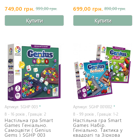
749,00 грн.
699,00 грн.
999,00 грн.
890,00 грн.
Купити
Купити
Артикул: SGHP 003
*
Артикул: SGHP 001002
*
8 - 16 років , Гравців: 2
8 - 99 років , Гравців: 1-2
Настільна гра Smart
Настільна гра Smart
Games Геніально.
Games Набір.
Самоцвіти ( Genius
Геніально. Тактика у
Gems ) SGHP 003
квадраті та Зіркова