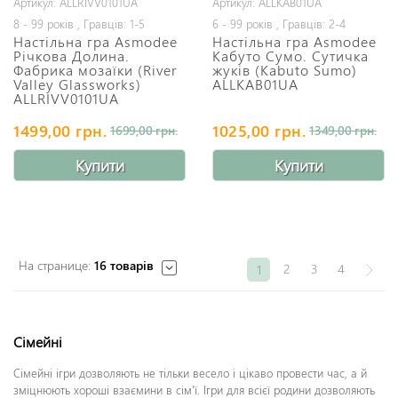
Артикул: ALLRIVV0101UA
Артикул: ALLKAB01UA
8 - 99 років , Гравців: 1-5
6 - 99 років , Гравців: 2-4
Настільна гра Asmodee
Настільна гра Asmodee
Річкова Долина.
Кабуто Сумо. Сутичка
Фабрика мозаїки (River
жуків (Kabuto Sumo)
Valley Glassworks)
ALLKAB01UA
ALLRIVV0101UA
1499,00 грн.
1025,00 грн.
1699,00 грн.
1349,00 грн.
Купити
Купити
На странице:
16 товарів
2
3
4
1
Сімейні
Сімейні ігри дозволяють не тільки весело і цікаво провести час, а й
зміцнюють хороші взаємини в сім'ї. Ігри для всієї родини дозволяють