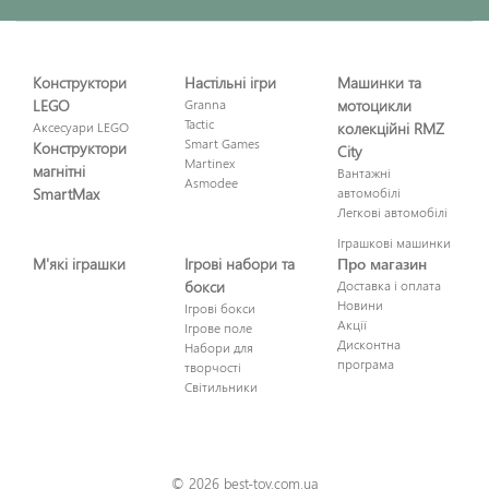
Конструктори
Настільні ігри
Машинки та
LEGO
Granna
мотоцикли
Tactic
Аксесуари LEGO
колекційні RMZ
Smart Games
Конструктори
City
Martinex
магнітні
Вантажні
Asmodee
SmartMax
автомобілі
Легкові автомобілі
Іграшкові машинки
М'які іграшки
Ігрові набори та
Про магазин
бокси
Доставка і оплата
Новини
Ігрові бокси
Акції
Ігрове поле
Дисконтна
Набори для
програма
творчості
Світильники
© 2026 best-toy.com.ua