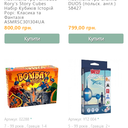
Rory's Story Cubes
DUOS (польск. англ.)
Набір Кубиків Історій
58427
Рорі: Класика та
Фантазія
ASMRSC301304UA
800,00 грн.
799,00 грн.
Купити
Купити
Артикул: 02288
*
Артикул: YTZ 004
*
7 - 99 років , Гравців: 1-4
5 - 99 років , Гравців: 2+