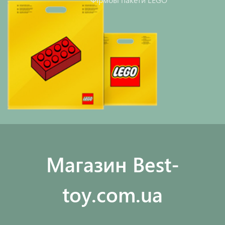
Maгазин Best-
toy.com.ua