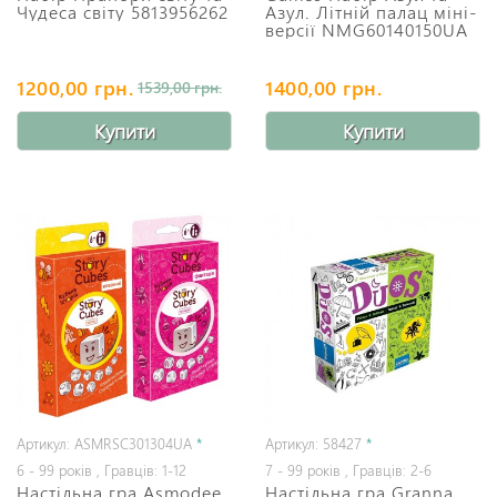
Чудеса світу 5813956262
Азул. Літній палац міні-
версії NMG60140150UA
1200,00 грн.
1400,00 грн.
1539,00 грн.
Купити
Купити
Артикул: ASMRSC301304UA
*
Артикул: 58427
*
6 - 99 років , Гравців: 1-12
7 - 99 років , Гравців: 2-6
Настільна гра Asmodee
Настільна гра Granna