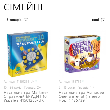
СІМЕЙНІ
16 товарів
нові
Артикул: 41501265-UK
*
Артикул: 135739
*
10 - 99 років , Гравців: 2+
5 - 16 років , Гравців: 1-4
Настільна гра Martinex
Настільна гра Asmodee
Справжній ЕРУДИТ 10
Овеча втеча! ( Sheep
Україна 41501265-UK
Hop! ) 135739