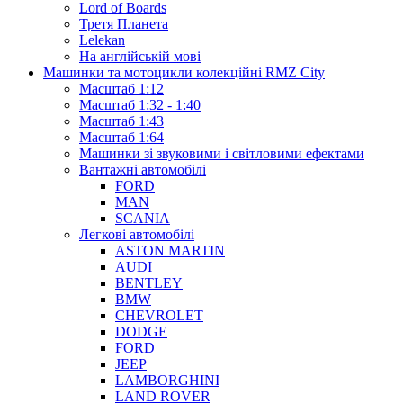
Lord of Boards
Третя Планета
Lelekan
На англійській мові
Машинки та мотоцикли колекційні RMZ City
Масштаб 1:12
Масштаб 1:32 - 1:40
Масштаб 1:43
Масштаб 1:64
Машинки зі звуковими і світловими ефектами
Вантажні автомобілі
FORD
MAN
SCANIA
Легкові автомобілі
ASTON MARTIN
AUDI
BENTLEY
BMW
CHEVROLET
DODGE
FORD
JEEP
LAMBORGHINI
LAND ROVER