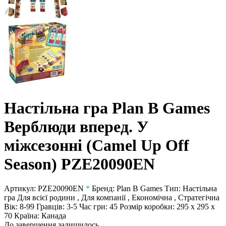
Настільна гра Plan B Games
Верблюди вперед. У
міжсезонні (Camel Up Off
Season) PZE20090EN
Артикул:
PZE20090EN
*
Бренд:
Plan B Games
Тип:
Настільна
гра
Для всієї родини , Для компанії , Економічна , Стратегічна
Вік:
8-99
Гравців:
3-5
Час гри:
45
Розмір коробки:
295 x 295 x
70
Країна:
Канада
До завершення залишилось