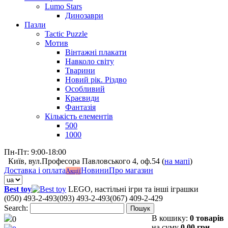
Lumo Stars
Динозаври
Пазли
Tactic Puzzle
Мотив
Вінтажні плакати
Навколо світу
Тварини
Новий рік. Різдво
Особливий
Краєвиди
Фантазія
Кількість елементів
500
1000
Пн-Пт: 9:00-18:00
Київ, вул.Професора Павловського 4, оф.54 (
на мапі
)
Доставка і оплата
Новини
Про магазин
Акції
Best toy
LEGO, настільні ігри та інші іграшки
(050) 493-2-493
(093) 493-2-493
(067) 409-2-429
Search:
Пошук
В кошику:
0 товарів
0
на суму
0,00 грн.