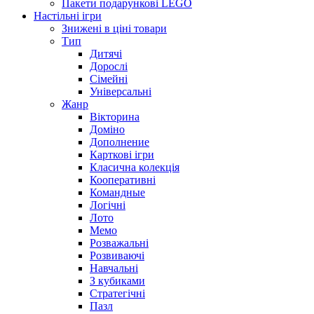
Пакети подарункові LEGO
Настільні ігри
Знижені в ціні товари
Тип
Дитячі
Дорослі
Сімейні
Універсальні
Жанр
Вікторина
Доміно
Дополнение
Карткові ігри
Класична колекція
Кооперативні
Командные
Логічні
Лото
Мемо
Розважальні
Розвиваючі
Навчальні
З кубиками
Стратегічні
Пазл