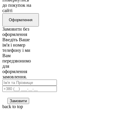
до покупок на
сайті
Оформлення
Замовити без
оформлення
Введіть Ваше
ім'я і номер
телефону і ми
Вам
передзвонимо
для
оформлення
замовлення.
Замовити
back to top