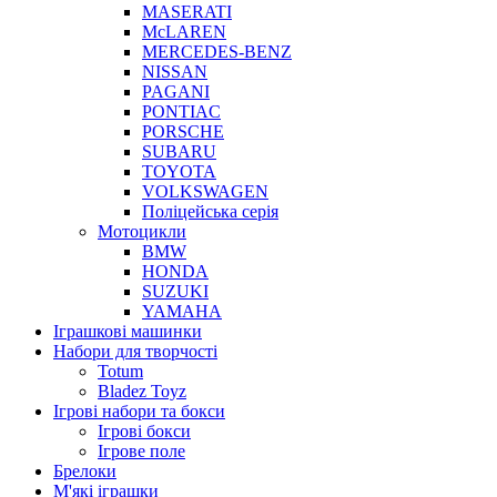
MASERATI
McLAREN
MERCEDES-BENZ
NISSAN
PAGANI
PONTIAC
PORSCHE
SUBARU
TOYOTA
VOLKSWAGEN
Поліцейська серія
Мотоцикли
BMW
HONDA
SUZUKI
YAMAHA
Іграшкові машинки
Набори для творчості
Totum
Bladez Toyz
Ігрові набори та бокси
Ігрові бокси
Ігрове поле
Брелоки
М'які іграшки