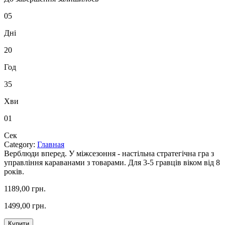
05
Дні
20
Год
35
Хви
00
Сек
Category:
Главная
Верблюди вперед. У міжсезоння - настільна стратегічна гра з
управління караванами з товарами. Для 3-5 гравців віком від 8
років.
1189,00 грн.
1499,00 грн.
Купити