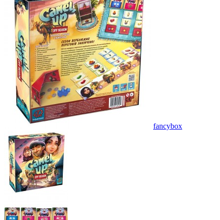
fancybox