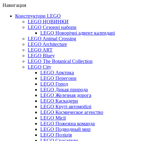
Навигация
Конструктори LEGO
LEGO НОВИНКИ
LEGO Сезонні набори
LEGO Новорічні адвент календарі
LEGO Animal Crossing
LEGO Architecture
LEGO ART
LEGO Bluey
LEGO The Botanical Collection
LEGO City
LEGO Арктика
LEGO Перегони
LEGO Город
LEGO Дикая природа
LEGO Железная дорога
LEGO Каскадери
LEGO Круті автомобілі
LEGO Космическое агенство
LEGO Місії
LEGO Пожежна команда
LEGO Подводный мир
LEGO Поліція
LEGO Спасатели