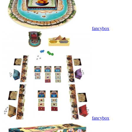
fancybox
fancybox