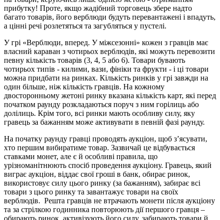
прибутку! Проте, якщо жадібний торговець збере надто
багато товарів, його верблюди будуть перевантажені і впадуть,
а цінні речі розлетяться та загубляться у пустелі.
У грі «Верблюди, вперед. У міжсезонні» кожен з гравців має
власний караван з чотирьох верблюдів, які можуть перевозити
певну кількість товарів (3, 4, 5 або 6). Товари бувають
чотирьох типів - килими, вази, фініки та фрукти - і ці товари
можна придбати на ринках. Кількість ринків у грі завжди на
один більше, ніж кількість гравців. На кожному
двосторонньому жетоні ринку вказана кількість карт, які перед
початком раунду розкладаються поруч з ним горілиць або
долілиць. Крім того, всі ринки мають особливу силу, яку
гравець за бажанням може активувати в певній фазі раунду.
На початку раунду гравці проводять аукціон, щоб з’ясувати,
хто першим вибиратиме товар. Зазвичай це відбувається
ставками монет, але є й особливі правила, що
урізноманітнюють спосіб проведення аукціону. Гравець, який
виграє аукціон, віддає свої гроші в банк, обирає ринок,
використовує силу цього ринку (за бажанням), забирає всі
товари з цього ринку та завантажує товари на своїх
верблюдів. Решта гравців не втрачають монети після аукціону
та за стрілкою годинника повторюють дії першого гравця –
обирають ринок, активізують його силу, забирають товари й