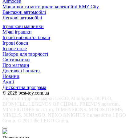
Asmodee
Машинки та мотоцикли колекційні RMZ City
Вантажні автомобілі
Легкові автомобілі
Іграшкові машинки
М'які іграшки
Ігрові набори та бокси
Ігрові бокси
Ігрове поле
Набори для творчості
Світильники
Про магазин
Доставка і оплата
Новини
Акції
Дисконтна програма
© 2026 best-toy.com.ua
Логотип і торгові марки LEGO, Minifigure, DUPLO,
BIONICLE, LEGENDS OF CHIMA, FRIENDS логотип,
MINIFIGURES логотип, DIMENSIONS, MINDSTORMS,
MIXELS, NINJAGO, NEXO KNIGHTS є власністю LEGO
Group. © 2017 the LEGO Group.
Повернутись