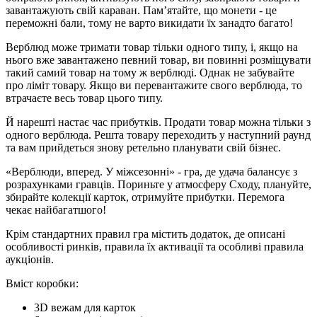
завантажують свій караван. Пам’ятайте, що монети - це
переможні бали, тому не варто викидати їх занадто багато!
Верблюд може тримати товар тільки одного типу, і, якщо на
нього вже завантажено певний товар, ви повинні розміщувати
такий самий товар на тому ж верблюді. Однак не забувайте
про ліміт товару. Якщо ви перевантажите свого верблюда, то
втрачаєте весь товар цього типу.
Й нарешті настає час прибутків. Продати товар можна тільки з
одного верблюда. Решта товару переходить у наступний раунд
та вам прийдеться знову ретельно планувати свій бізнес.
«Верблюди, вперед. У міжсезонні» - гра, де удача балансує з
розрахунками гравців. Пориньте у атмосферу Сходу, плануйте,
збирайте колекції карток, отримуйте прибутки. Перемога
чекає найбагатшого!
Крім стандартних правил гра містить додаток, де описані
особливості ринків, правила їх активації та особливі правила
аукціонів.
Вміст коробки:
3D вежам для карток