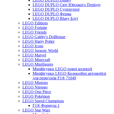
LEGO DUPLO Disney
LEGO DUPLO Світ Юрського Періоду
LEGO DUPLO Супергерої
LEGO DUPLO Ферма
LEGO DUPLO Bluey Блуї
LEGO Editions
LEGO Fortnite
LEGO Friends
LEGO Gabby's Dollhouse
LEGO Harry Potter
LEGO Icons
LEGO Jurassic World
LEGO Marvel
LEGO Minecraft
LEGO Minifigures
Мініфігурки LEGO повні колекції
Мініфігурки LEGO Колекційні автомобілі
для перегонів F1® 71049
LEGO Minions
LEGO Ninjago
LEGO One Piece
LEGO Pokémon
LEGO Speed Champions
F1® Формула 1
LEGO Star Wars