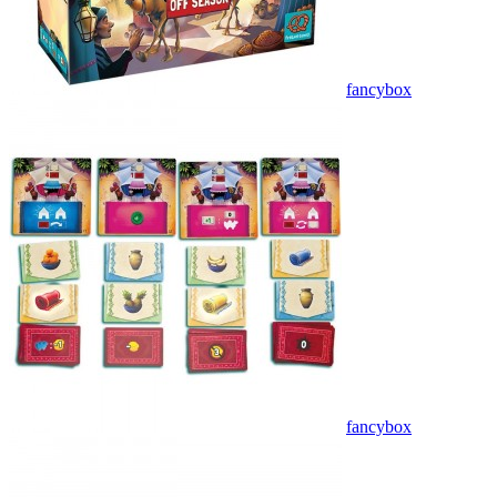
fancybox
fancybox