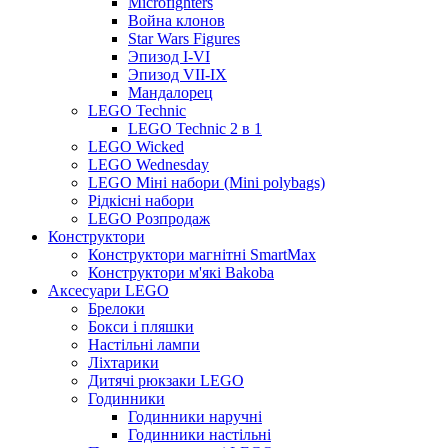
Microfighters
Война клонов
Star Wars Figures
Эпизод I-VI
Эпизод VII-IX
Мандалорец
LEGO Technic
LEGO Technic 2 в 1
LEGO Wicked
LEGO Wednesday
LEGO Міні набори (Mini polybags)
Рідкісні набори
LEGO Розпродаж
Конструктори
Конструктори магнітні SmartMax
Конструктори м'які Bakoba
Аксесуари LEGO
Брелоки
Бокси і пляшки
Настільні лампи
Ліхтарики
Дитячі рюкзаки LEGO
Годинники
Годинники наручні
Годинники настільні