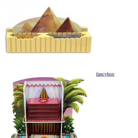
fancybox