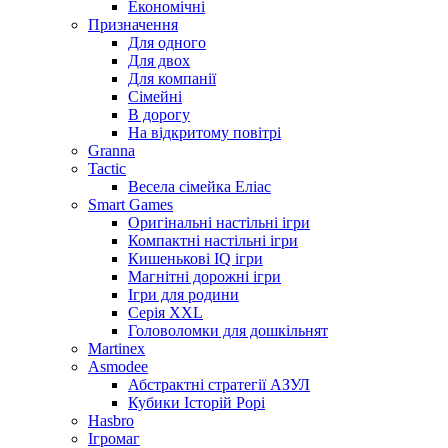
Економічні
Призначення
Для одного
Для двох
Для компанії
Сімейні
В дорогу
На відкритому повітрі
Granna
Tactic
Весела сімейка Еліас
Smart Games
Оригінальні настільні ігри
Компактні настільні ігри
Кишенькові IQ ігри
Магнітні дорожні ігри
Ігри для родини
Серія XXL
Головоломки для дошкільнят
Martinex
Asmodee
Абстрактні стратегії АЗУЛ
Кубики Історій Рорі
Hasbro
Ігромаг