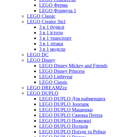
LEGO Ферма
LEGO Формула 1
LEGO Classic
LEGO Creator 3in1
3 в 1 будівлі
3 в 1 істоти
3 в 1 транспорт
3 в 1 літаки
3 в 1 модели
LEGO DC
LEGO Disney
LEGO Disney Mickey and Friends
LEGO Disney Princess
LEGO Lightyear
LEGO Classic
LEGO DREAMZzz
LEGO DUPLO
LEGO DUPLO Для найменших
LEGO DUPLO Зоопарк
LEGO DUPLO Машинки
LEGO DUPLO Свинка Пеппа
LEGO DUPLO Пожежні
LEGO DUPLO Поліція
LEGO DUPLO Поїзди та Рейки