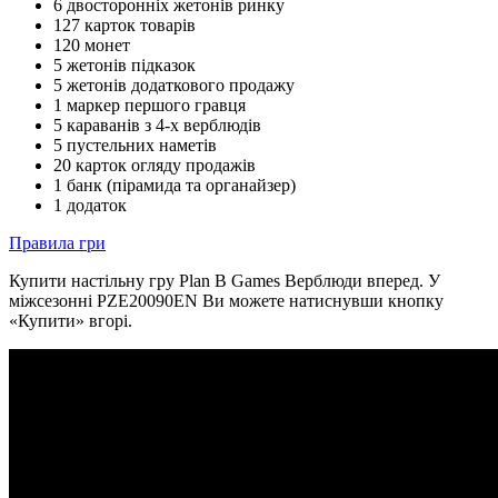
6 двосторонніх жетонів ринку
127 карток товарів
120 монет
5 жетонів підказок
5 жетонів додаткового продажу
1 маркер першого гравця
5 караванів з 4-х верблюдів
5 пустельних наметів
20 карток огляду продажів
1 банк (пірамида та органайзер)
1 додаток
Правила гри
Купити настільну гру Plan B Games Верблюди вперед. У
міжсезонні PZE20090EN Ви можете натиснувши кнопку
«Купити» вгорі.