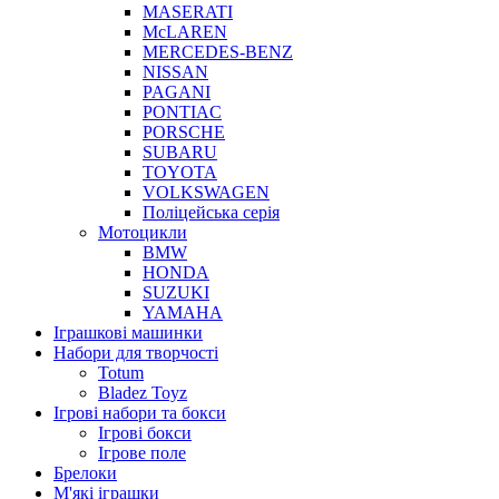
MASERATI
McLAREN
MERCEDES-BENZ
NISSAN
PAGANI
PONTIAC
PORSCHE
SUBARU
TOYOTA
VOLKSWAGEN
Поліцейська серія
Мотоцикли
BMW
HONDA
SUZUKI
YAMAHA
Іграшкові машинки
Набори для творчості
Totum
Bladez Toyz
Ігрові набори та бокси
Ігрові бокси
Ігрове поле
Брелоки
М'які іграшки