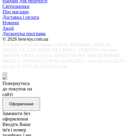
Набори для творчості
Світильники
Про магазин
Доставка і оплата
Новини
Акції
Дисконтна програма
© 2026 best-toy.com.ua
Логотип і торгові марки LEGO, Minifigure, DUPLO,
BIONICLE, LEGENDS OF CHIMA, FRIENDS логотип,
MINIFIGURES логотип, DIMENSIONS, MINDSTORMS,
MIXELS, NINJAGO, NEXO KNIGHTS є власністю LEGO
Group. © 2017 the LEGO Group.
Повернутись
до покупок на
сайті
Оформлення
Замовити без
оформлення
Введіть Ваше
ім'я і номер
телефону і ми