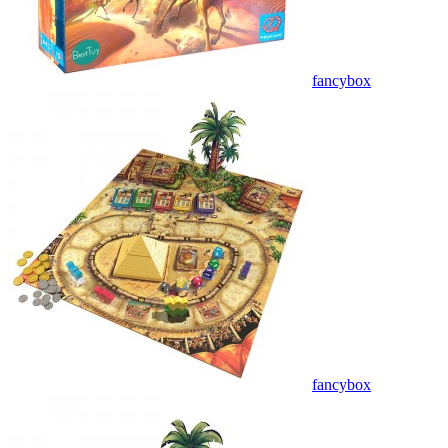
fancybox
fancybox