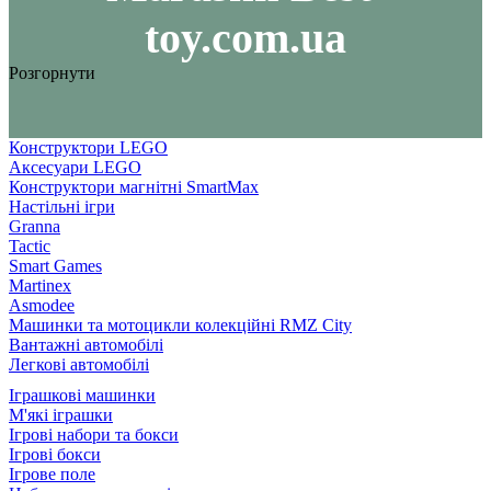
toy.com.ua
Розгорнути
Конструктори LEGO
Аксесуари LEGO
Конструктори магнітні SmartMax
Настільні ігри
Granna
Tactic
Smart Games
Martinex
Asmodee
Машинки та мотоцикли колекційні RMZ City
Вантажні автомобілі
Легкові автомобілі
Іграшкові машинки
М'які іграшки
Ігрові набори та бокси
Ігрові бокси
Ігрове поле