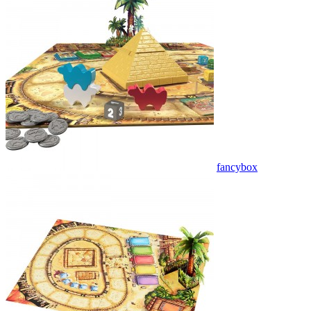
fancybox