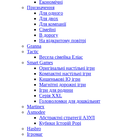
Економічні
Призначення
Для одного
Для двох
Для компанії
Сімейні
В дорогу
На відкритому повітрі
Granna
Tactic
Весела сімейка Еліас
Smart Games
Оригінальні настільні ігри
Компактні настільні ігри
Кишенькові IQ ігри
Магнітні дорожні ігри
Ігри для родини
Серія XXL
Головоломки для дошкільнят
Martinex
Asmodee
Абстрактні стратегії АЗУЛ
Кубики Історій Рорі
Hasbro
Ігромаг