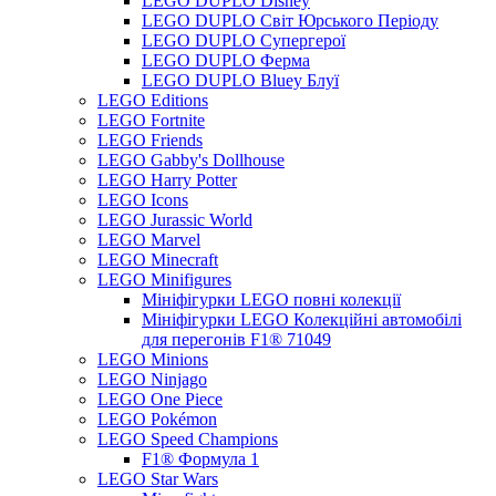
LEGO DUPLO Disney
LEGO DUPLO Світ Юрського Періоду
LEGO DUPLO Супергерої
LEGO DUPLO Ферма
LEGO DUPLO Bluey Блуї
LEGO Editions
LEGO Fortnite
LEGO Friends
LEGO Gabby's Dollhouse
LEGO Harry Potter
LEGO Icons
LEGO Jurassic World
LEGO Marvel
LEGO Minecraft
LEGO Minifigures
Мініфігурки LEGO повні колекції
Мініфігурки LEGO Колекційні автомобілі
для перегонів F1® 71049
LEGO Minions
LEGO Ninjago
LEGO One Piece
LEGO Pokémon
LEGO Speed Champions
F1® Формула 1
LEGO Star Wars