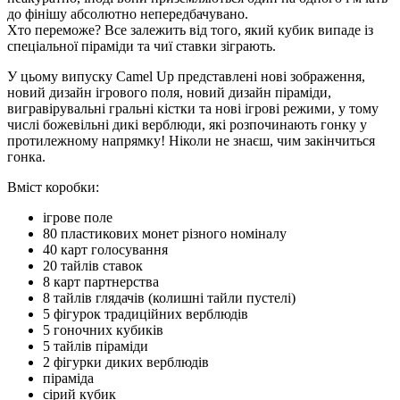
до фінішу абсолютно непередбачувано.
Хто переможе? Все залежить від того, який кубик випаде із
спеціальної піраміди та чиї ставки зіграють.
У цьому випуску Camel Up представлені нові зображення,
новий дизайн ігрового поля, новий дизайн піраміди,
вигравірувальні гральні кістки та нові ігрові режими, у тому
числі божевільні дикі верблюди, які розпочинають гонку у
протилежному напрямку! Ніколи не знаєш, чим закінчиться
гонка.
Вміст коробки:
ігрове поле
80 пластикових монет різного номіналу
40 карт голосування
20 тайлів ставок
8 карт партнерства
8 тайлів глядачів (колишні тайли пустелі)
5 фігурок традиційних верблюдів
5 гоночних кубиків
5 тайлів піраміди
2 фігурки диких верблюдів
піраміда
сірий кубик