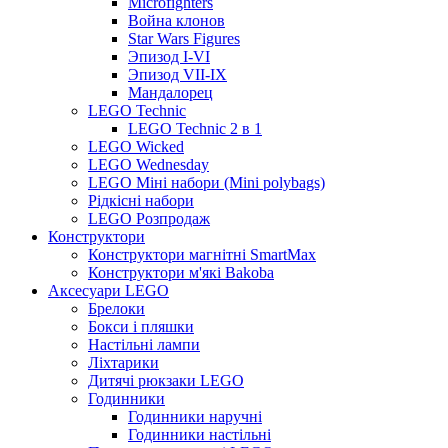
Microfighters
Война клонов
Star Wars Figures
Эпизод I-VI
Эпизод VII-IX
Мандалорец
LEGO Technic
LEGO Technic 2 в 1
LEGO Wicked
LEGO Wednesday
LEGO Міні набори (Mini polybags)
Рідкісні набори
LEGO Розпродаж
Конструктори
Конструктори магнітні SmartMax
Конструктори м'які Bakoba
Аксесуари LEGO
Брелоки
Бокси і пляшки
Настільні лампи
Ліхтарики
Дитячі рюкзаки LEGO
Годинники
Годинники наручні
Годинники настільні