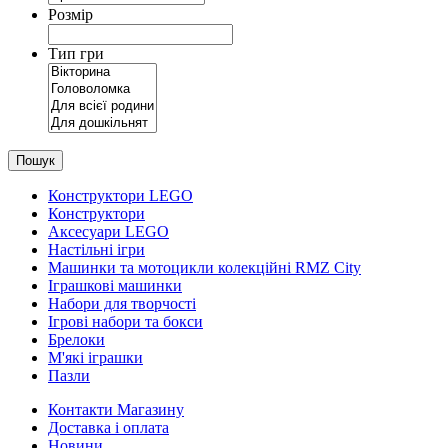
Розмір
Тип гри
Пошук
Конструктори LEGO
Конструктори
Аксесуари LEGO
Настільні ігри
Машинки та мотоцикли колекційні RMZ City
Іграшкові машинки
Набори для творчості
Ігрові набори та бокси
Брелоки
М'які іграшки
Пазли
Контакти Магазину
Доставка і оплата
Новини