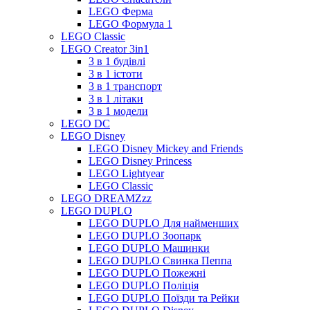
LEGO Ферма
LEGO Формула 1
LEGO Classic
LEGO Creator 3in1
3 в 1 будівлі
3 в 1 істоти
3 в 1 транспорт
3 в 1 літаки
3 в 1 модели
LEGO DC
LEGO Disney
LEGO Disney Mickey and Friends
LEGO Disney Princess
LEGO Lightyear
LEGO Classic
LEGO DREAMZzz
LEGO DUPLO
LEGO DUPLO Для найменших
LEGO DUPLO Зоопарк
LEGO DUPLO Машинки
LEGO DUPLO Свинка Пеппа
LEGO DUPLO Пожежні
LEGO DUPLO Поліція
LEGO DUPLO Поїзди та Рейки