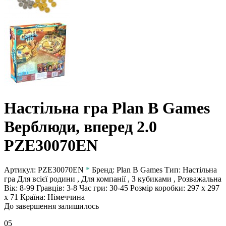
Настільна гра Plan B Games
Верблюди, вперед 2.0
PZE30070EN
Артикул:
PZE30070EN
*
Бренд:
Plan B Games
Тип:
Настільна
гра
Для всієї родини , Для компанії , З кубиками , Розважальна
Вік:
8-99
Гравців:
3-8
Час гри:
30-45
Розмір коробки:
297 x 297
x 71
Країна:
Німеччина
До завершення залишилось
05