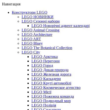
Навигация
Конструктори LEGO
LEGO НОВИНКИ
LEGO Сезонні набори
LEGO Новорічні адвент календарі
LEGO Animal Crossing
LEGO Architecture
LEGO ART
LEGO Bluey
LEGO The Botanical Collection
LEGO City
LEGO Арктика
LEGO Перегони
LEGO Город
LEGO Дикая природа
LEGO Железная дорога
LEGO Каскадери
LEGO Круті автомобілі
LEGO Космическое агенство
LEGO Місії
LEGO Пожежна команда
LEGO Подводный мир
LEGO Поліція
LEGO Спасатели