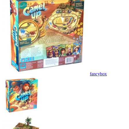
fancybox