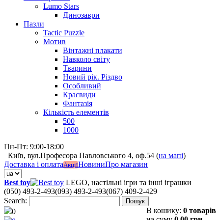
Lumo Stars
Динозаври
Пазли
Tactic Puzzle
Мотив
Вінтажні плакати
Навколо світу
Тварини
Новий рік. Різдво
Особливий
Краєвиди
Фантазія
Кількість елементів
500
1000
Пн-Пт: 9:00-18:00
Київ, вул.Професора Павловського 4, оф.54 (
на мапі
)
Доставка і оплата
Новини
Про магазин
Акції
Best toy
LEGO, настільні ігри та інші іграшки
(050) 493-2-493
(093) 493-2-493
(067) 409-2-429
Search:
Пошук
В кошику:
0 товарів
0
на суму
0,00 грн.