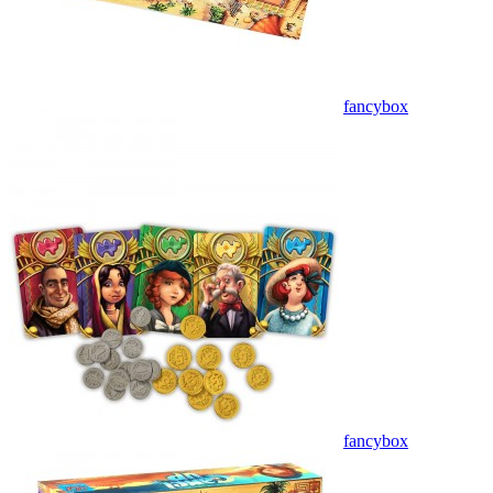
fancybox
fancybox