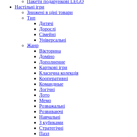
Пакети подарункові LEGO
Настільні ігри
Знижені в ціні товари
Тип
Дитячі
Дорослі
Сімейні
Універсальні
Жанр
Вікторина
Доміно
Дополнение
Карткові ігри
Класична колекція
Кооперативні
Командные
Логічні
Лото
Мемо
Розважальні
Розвиваючі
Навчальні
З кубиками
Стратегічні
Пазл