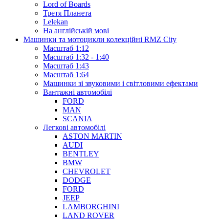
Lord of Boards
Третя Планета
Lelekan
На англійській мові
Машинки та мотоцикли колекційні RMZ City
Масштаб 1:12
Масштаб 1:32 - 1:40
Масштаб 1:43
Масштаб 1:64
Машинки зі звуковими і світловими ефектами
Вантажні автомобілі
FORD
MAN
SCANIA
Легкові автомобілі
ASTON MARTIN
AUDI
BENTLEY
BMW
CHEVROLET
DODGE
FORD
JEEP
LAMBORGHINI
LAND ROVER