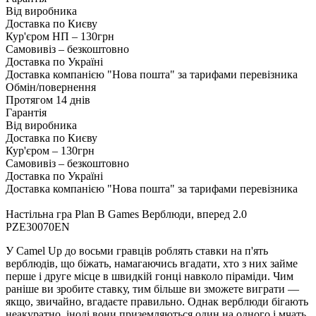
Від виробника
Доставка по Києву
Кур'єром НП – 130грн
Самовивіз – безкоштовно
Доставка по Україні
Доставка компанією "Нова пошта" за тарифами перевізника
Обмін/повернення
Протягом 14 днів
Гарантія
Від виробника
Доставка по Києву
Кур'єром – 130грн
Самовивіз – безкоштовно
Доставка по Україні
Доставка компанією "Нова пошта" за тарифами перевізника
Настільна гра Plan B Games Верблюди, вперед 2.0
PZE30070EN
У Camel Up до восьми гравців роблять ставки на п'ять
верблюдів, що біжать, намагаючись вгадати, хто з них займе
перше і друге місце в швидкій гонці навколо піраміди. Чим
раніше ви зробите ставку, тим більше ви зможете виграти —
якщо, звичайно, вгадаєте правильно. Однак верблюди бігають
неакуратно, іноді вони приземляються один на одного і мчать