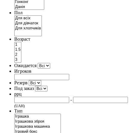
Пол
Возраст
Ожидается
Игроков
Резерв
Под заказ
ррц
-
(UAH)
Тип