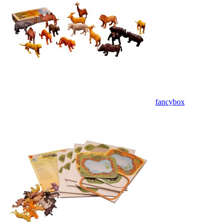
fancybox