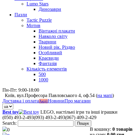
Lumo Stars
Динозаври
Пазли
Tactic Puzzle
Мотив
Вінтажні плакати
Навколо світу
Тварини
Новий рік. Різдво
Особливий
Краєвиди
Фантазія
Кількість елементів
500
1000
Пн-Пт: 9:00-18:00
Київ, вул.Професора Павловського 4, оф.54 (
на мапі
)
Доставка і оплата
Новини
Про магазин
Акції
Best toy
LEGO, настільні ігри та інші іграшки
(050) 493-2-493
(093) 493-2-493
(067) 409-2-429
Search:
Пошук
В кошику:
0 товарів
0
на суму
0,00 грн.