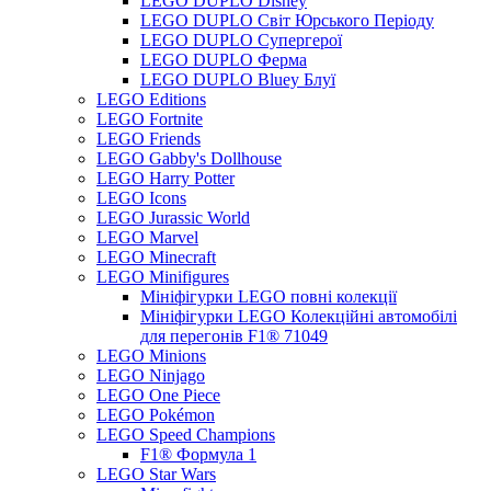
LEGO DUPLO Disney
LEGO DUPLO Світ Юрського Періоду
LEGO DUPLO Супергерої
LEGO DUPLO Ферма
LEGO DUPLO Bluey Блуї
LEGO Editions
LEGO Fortnite
LEGO Friends
LEGO Gabby's Dollhouse
LEGO Harry Potter
LEGO Icons
LEGO Jurassic World
LEGO Marvel
LEGO Minecraft
LEGO Minifigures
Мініфігурки LEGO повні колекції
Мініфігурки LEGO Колекційні автомобілі
для перегонів F1® 71049
LEGO Minions
LEGO Ninjago
LEGO One Piece
LEGO Pokémon
LEGO Speed Champions
F1® Формула 1
LEGO Star Wars