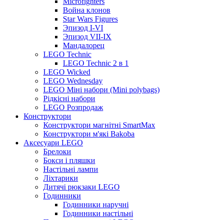
Microfighters
Война клонов
Star Wars Figures
Эпизод I-VI
Эпизод VII-IX
Мандалорец
LEGO Technic
LEGO Technic 2 в 1
LEGO Wicked
LEGO Wednesday
LEGO Міні набори (Mini polybags)
Рідкісні набори
LEGO Розпродаж
Конструктори
Конструктори магнітні SmartMax
Конструктори м'які Bakoba
Аксесуари LEGO
Брелоки
Бокси і пляшки
Настільні лампи
Ліхтарики
Дитячі рюкзаки LEGO
Годинники
Годинники наручні
Годинники настільні