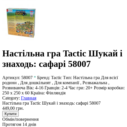
Настільна гра Tactic Шукай і
знаходь: сафарі 58007
Артикул:
58007
*
Бренд:
Tactic
Тип:
Настільна гра
Для всієї
родини , Для дошкільнят , Для компанії , Розважальна ,
Розвиваюча
Вік:
4-16
Гравців:
2-4
Час гри:
20+
Розмір коробки:
250 х 250 х 60
Країна:
Фінляндія
Category:
Главная
Настільна гра Tactic Шукай і знаходь: сафарі 58007
449,00 грн.
Купити
Обмін/повернення
Протягом 14 днів