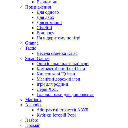
Економічні
Призначення
Для одного
Для двох
Для компанії
Сімейні
В дорогу
На відкритому повітрі
Granna
Tactic
Весела сімейка Еліас
Smart Games
Оригінальні настільні ігри
Компактні настільні ігри
Кишенькові IQ ігри
Магнітні дорожні ігри
Ігри для родини
Серія XXL
Головоломки для дошкільнят
Martinex
Asmodee
Абстрактні стратегії АЗУЛ
Кубики Історій Рорі
Hasbro
Ігромаг