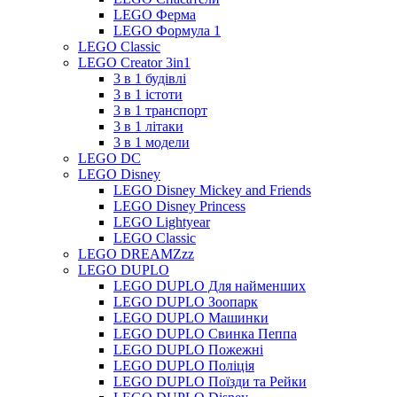
LEGO Ферма
LEGO Формула 1
LEGO Classic
LEGO Creator 3in1
3 в 1 будівлі
3 в 1 істоти
3 в 1 транспорт
3 в 1 літаки
3 в 1 модели
LEGO DC
LEGO Disney
LEGO Disney Mickey and Friends
LEGO Disney Princess
LEGO Lightyear
LEGO Classic
LEGO DREAMZzz
LEGO DUPLO
LEGO DUPLO Для найменших
LEGO DUPLO Зоопарк
LEGO DUPLO Машинки
LEGO DUPLO Свинка Пеппа
LEGO DUPLO Пожежні
LEGO DUPLO Поліція
LEGO DUPLO Поїзди та Рейки