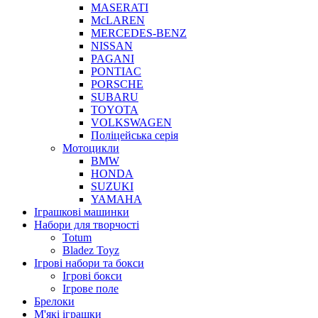
MASERATI
McLAREN
MERCEDES-BENZ
NISSAN
PAGANI
PONTIAC
PORSCHE
SUBARU
TOYOTA
VOLKSWAGEN
Поліцейська серія
Мотоцикли
BMW
HONDA
SUZUKI
YAMAHA
Іграшкові машинки
Набори для творчості
Totum
Bladez Toyz
Ігрові набори та бокси
Ігрові бокси
Ігрове поле
Брелоки
М'які іграшки