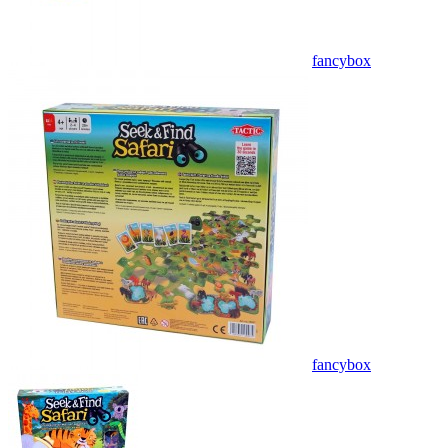
fancybox
fancybox