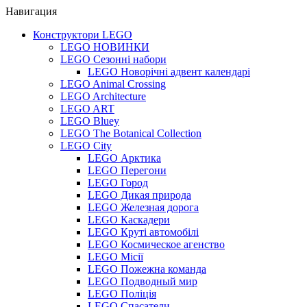
Навигация
Конструктори LEGO
LEGO НОВИНКИ
LEGO Сезонні набори
LEGO Новорічні адвент календарі
LEGO Animal Crossing
LEGO Architecture
LEGO ART
LEGO Bluey
LEGO The Botanical Collection
LEGO City
LEGO Арктика
LEGO Перегони
LEGO Город
LEGO Дикая природа
LEGO Железная дорога
LEGO Каскадери
LEGO Круті автомобілі
LEGO Космическое агенство
LEGO Місії
LEGO Пожежна команда
LEGO Подводный мир
LEGO Поліція
LEGO Спасатели