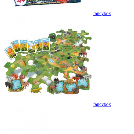
fancybox
fancybox