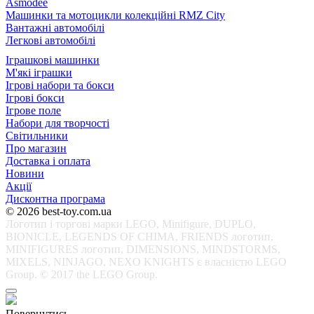
Asmodee
Машинки та мотоцикли колекційні RMZ City
Вантажні автомобілі
Легкові автомобілі
Іграшкові машинки
М'які іграшки
Ігрові набори та бокси
Ігрові бокси
Ігрове поле
Набори для творчості
Світильники
Про магазин
Доставка і оплата
Новини
Акції
Дисконтна програма
© 2026 best-toy.com.ua
Логотип і торгові марки LEGO, Minifigure, DUPLO,
BIONICLE, LEGENDS OF CHIMA, FRIENDS логотип,
MINIFIGURES логотип, DIMENSIONS, MINDSTORMS,
MIXELS, NINJAGO, NEXO KNIGHTS є власністю LEGO
Group. © 2017 the LEGO Group.
Повернутись