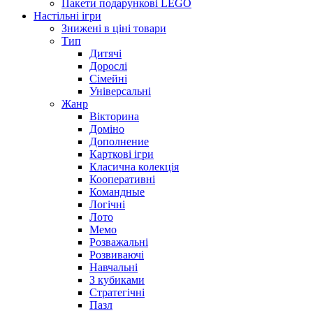
Пакети подарункові LEGO
Настільні ігри
Знижені в ціні товари
Тип
Дитячі
Дорослі
Сімейні
Універсальні
Жанр
Вікторина
Доміно
Дополнение
Карткові ігри
Класична колекція
Кооперативні
Командные
Логічні
Лото
Мемо
Розважальні
Розвиваючі
Навчальні
З кубиками
Стратегічні
Пазл