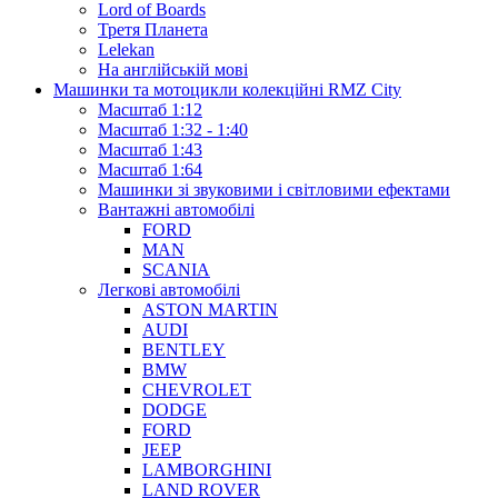
Lord of Boards
Третя Планета
Lelekan
На англійській мові
Машинки та мотоцикли колекційні RMZ City
Масштаб 1:12
Масштаб 1:32 - 1:40
Масштаб 1:43
Масштаб 1:64
Машинки зі звуковими і світловими ефектами
Вантажні автомобілі
FORD
MAN
SCANIA
Легкові автомобілі
ASTON MARTIN
AUDI
BENTLEY
BMW
CHEVROLET
DODGE
FORD
JEEP
LAMBORGHINI
LAND ROVER