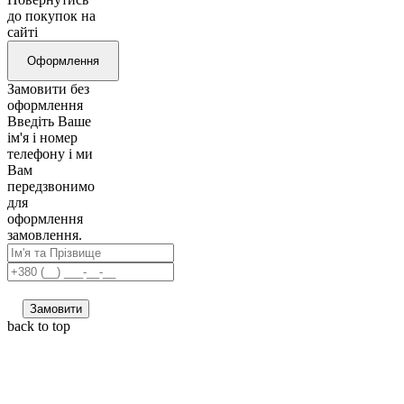
до покупок на
сайті
Оформлення
Замовити без
оформлення
Введіть Ваше
ім'я і номер
телефону і ми
Вам
передзвонимо
для
оформлення
замовлення.
Замовити
back to top