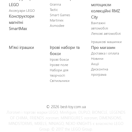
LEGO
Granna
мотоцикли
Tactic
Аксесуари LEGO
колекційні RMZ
Smart Games
Конструктори
City
Martinex
магнітні
Вантажні
Asmodee
SmartMax
автомобілі
Легкові автомобілі
Іграшкові машинки
М'які іграшки
Ігрові набори та
Про магазин
бокси
Доставка і оплата
Новини
Ігрові бокси
Акції
Ігрове поле
Дисконтна
Набори для
програма
творчості
Світильники
© 2026 best-toy.com.ua
Логотип і торгові марки LEGO, Minifigure, DUPLO, BIONICLE, LEGENDS
OF CHIMA, FRIENDS логотип, MINIFIGURES логотип, DIMENSIONS,
MINDSTORMS, MIXELS, NINJAGO, NEXO KNIGHTS є власністю LEGO
Group. © 2017 the LEGO Group.