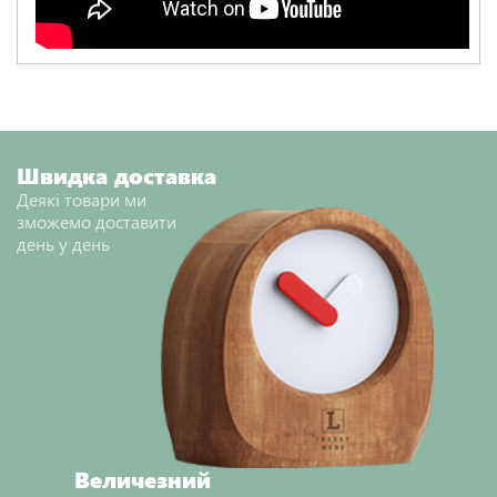
Швидка доставка
Деякі товари ми
зможемо доставити
день у день
Величезний