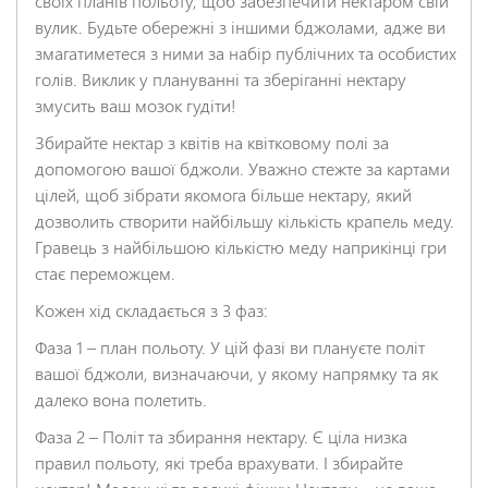
своїх планів польоту, щоб забезпечити нектаром свій
вулик. Будьте обережні з іншими бджолами, адже ви
змагатиметеся з ними за набір публічних та особистих
НАДІСЛАТИ ВІДГУК
голів. Виклик у плануванні та зберіганні нектару
змусить ваш мозок гудіти!
Збирайте нектар з квітів на квітковому полі за
допомогою вашої бджоли. Уважно стежте за картами
цілей, щоб зібрати якомога більше нектару, який
дозволить створити найбільшу кількість крапель меду.
Гравець з найбільшою кількістю меду наприкінці гри
стає переможцем.
Кожен хід складається з 3 фаз:
Фаза 1 – план польоту. У цій фазі ви плануєте політ
вашої бджоли, визначаючи, у якому напрямку та як
далеко вона полетить.
Фаза 2 – Політ та збирання нектару. Є ціла низка
правил польоту, які треба врахувати. І збирайте