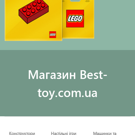
Maгазин Best-
toy.com.ua
Конструктори
Настільні ігри
Машинки та