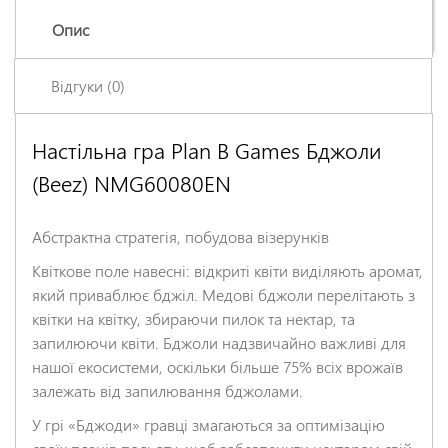
Опис
Відгуки (0)
Настільна гра Plan B Games Бджоли
Залишіть відгук про цей товар першими
(Beez) NMG60080EN
Ім'я
*
Абстрактна стратегія, побудова візерунків
Заголовок відгуку
*
Квіткове поле навесні: відкриті квіти виділяють аромат,
який приваблює бджіл. Медові бджоли перелітають з
квітки на квітку, збираючи пилок та нектар, та
Відгук
*
запилюючи квіти. Бджоли надзвичайно важливі для
нашої екосистеми, оскільки більше 75% всіх врожаїв
залежать від запилювання бджолами.
У грі «Бджоди» гравці змагаються за оптимізацію