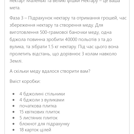
нектар! Маленькі та великі фішки Нектару – це ваша
мета.
Фаза 3 – Підрахунок нектару та отримання грошей, час
збереження нектару та створення меду. Для
виготовлення 500-грамової баночки меду, одна
бджола повинна зробити 40000 польотів з та до
вулика, та зібрати 1.5 кг нектару. Під час цього вона
пролетить відстань, що дорівнює 3 колам навколо
Землі.
А скільки меду вдалося створити вам?
Вміст коробки:
4 бджолині стільники
4 бджоли з вуликами
початкова плитка
15 квіткових плиток
5 листяних плиток
блокнот для підрахунку
18 карток цілей