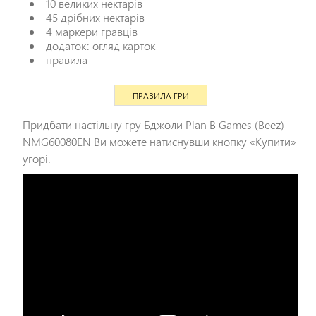
10 великих нектарів
45 дрібних нектарів
4 маркери гравців
додаток: огляд карток
правила
ПРАВИЛА ГРИ
Придбати настільну гру Бджоли Plan B Games (Beez)
NMG60080EN Ви можете натиснувши кнопку «Купити»
угорі.