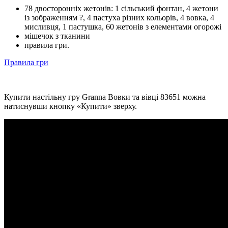
78 двосторонніх жетонів: 1 сільський фонтан, 4 жетони
із зображенням ?, 4 пастуха різних кольорів, 4 вовка, 4
мисливця, 1 пастушка, 60 жетонів з елементами огорожі
мішечок з тканини
правила гри.
Правила гри
Купити настільну гру Granna Вовки та вівці 83651 можна
натиснувши кнопку «Купити» зверху.