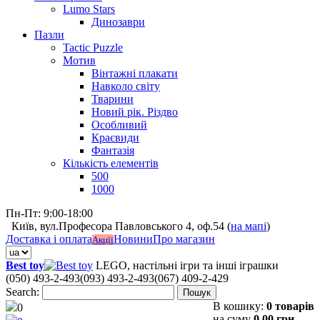
Lumo Stars
Динозаври
Пазли
Tactic Puzzle
Мотив
Вінтажні плакати
Навколо світу
Тварини
Новий рік. Різдво
Особливий
Краєвиди
Фантазія
Кількість елементів
500
1000
Пн-Пт: 9:00-18:00
Київ, вул.Професора Павловського 4, оф.54 (
на мапі
)
Доставка і оплата
Новини
Про магазин
Акції
Best toy
LEGO, настільні ігри та інші іграшки
(050) 493-2-493
(093) 493-2-493
(067) 409-2-429
Search:
Пошук
В кошику:
0 товарів
0
на суму
0,00 грн.