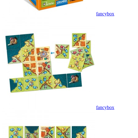
fancybox
fancybox