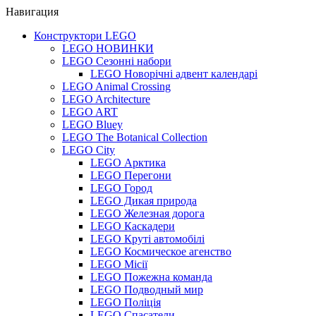
Навигация
Конструктори LEGO
LEGO НОВИНКИ
LEGO Сезонні набори
LEGO Новорічні адвент календарі
LEGO Animal Crossing
LEGO Architecture
LEGO ART
LEGO Bluey
LEGO The Botanical Collection
LEGO City
LEGO Арктика
LEGO Перегони
LEGO Город
LEGO Дикая природа
LEGO Железная дорога
LEGO Каскадери
LEGO Круті автомобілі
LEGO Космическое агенство
LEGO Місії
LEGO Пожежна команда
LEGO Подводный мир
LEGO Поліція
LEGO Спасатели