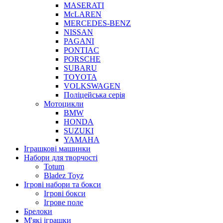
MASERATI
McLAREN
MERCEDES-BENZ
NISSAN
PAGANI
PONTIAC
PORSCHE
SUBARU
TOYOTA
VOLKSWAGEN
Поліцейська серія
Мотоцикли
BMW
HONDA
SUZUKI
YAMAHA
Іграшкові машинки
Набори для творчості
Totum
Bladez Toyz
Ігрові набори та бокси
Ігрові бокси
Ігрове поле
Брелоки
М'які іграшки