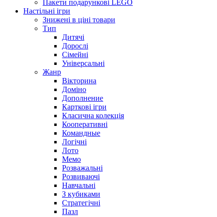
Пакети подарункові LEGO
Настільні ігри
Знижені в ціні товари
Тип
Дитячі
Дорослі
Сімейні
Універсальні
Жанр
Вікторина
Доміно
Дополнение
Карткові ігри
Класична колекція
Кооперативні
Командные
Логічні
Лото
Мемо
Розважальні
Розвиваючі
Навчальні
З кубиками
Стратегічні
Пазл