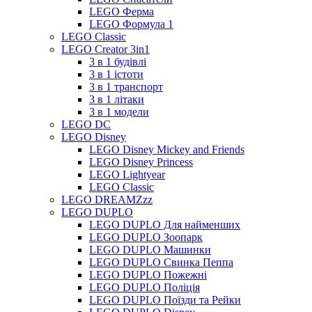
LEGO Ферма
LEGO Формула 1
LEGO Classic
LEGO Creator 3in1
3 в 1 будівлі
3 в 1 істоти
3 в 1 транспорт
3 в 1 літаки
3 в 1 модели
LEGO DC
LEGO Disney
LEGO Disney Mickey and Friends
LEGO Disney Princess
LEGO Lightyear
LEGO Classic
LEGO DREAMZzz
LEGO DUPLO
LEGO DUPLO Для найменших
LEGO DUPLO Зоопарк
LEGO DUPLO Машинки
LEGO DUPLO Свинка Пеппа
LEGO DUPLO Пожежні
LEGO DUPLO Поліція
LEGO DUPLO Поїзди та Рейки