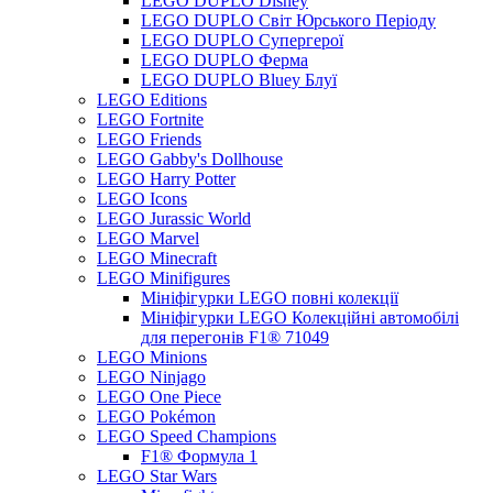
LEGO DUPLO Disney
LEGO DUPLO Світ Юрського Періоду
LEGO DUPLO Супергерої
LEGO DUPLO Ферма
LEGO DUPLO Bluey Блуї
LEGO Editions
LEGO Fortnite
LEGO Friends
LEGO Gabby's Dollhouse
LEGO Harry Potter
LEGO Icons
LEGO Jurassic World
LEGO Marvel
LEGO Minecraft
LEGO Minifigures
Мініфігурки LEGO повні колекції
Мініфігурки LEGO Колекційні автомобілі
для перегонів F1® 71049
LEGO Minions
LEGO Ninjago
LEGO One Piece
LEGO Pokémon
LEGO Speed Champions
F1® Формула 1
LEGO Star Wars