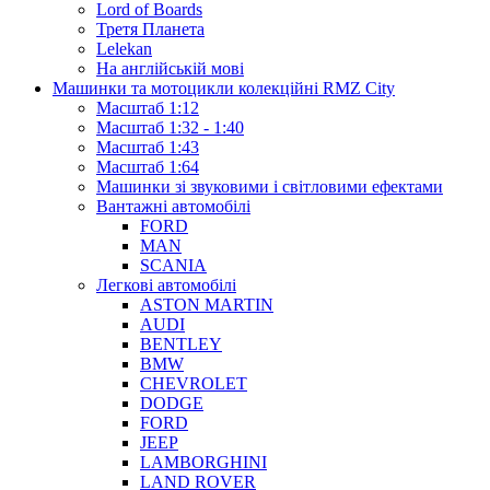
Lord of Boards
Третя Планета
Lelekan
На англійській мові
Машинки та мотоцикли колекційні RMZ City
Масштаб 1:12
Масштаб 1:32 - 1:40
Масштаб 1:43
Масштаб 1:64
Машинки зі звуковими і світловими ефектами
Вантажні автомобілі
FORD
MAN
SCANIA
Легкові автомобілі
ASTON MARTIN
AUDI
BENTLEY
BMW
CHEVROLET
DODGE
FORD
JEEP
LAMBORGHINI
LAND ROVER