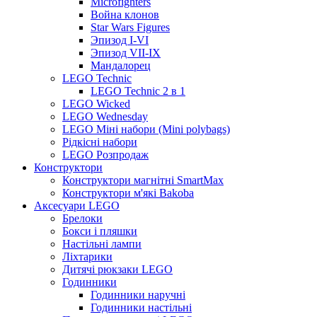
Microfighters
Война клонов
Star Wars Figures
Эпизод I-VI
Эпизод VII-IX
Мандалорец
LEGO Technic
LEGO Technic 2 в 1
LEGO Wicked
LEGO Wednesday
LEGO Міні набори (Mini polybags)
Рідкісні набори
LEGO Розпродаж
Конструктори
Конструктори магнітні SmartMax
Конструктори м'які Bakoba
Аксесуари LEGO
Брелоки
Бокси і пляшки
Настільні лампи
Ліхтарики
Дитячі рюкзаки LEGO
Годинники
Годинники наручні
Годинники настільні