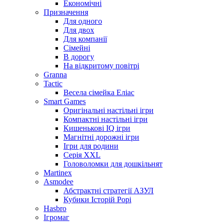
Економічні
Призначення
Для одного
Для двох
Для компанії
Сімейні
В дорогу
На відкритому повітрі
Granna
Tactic
Весела сімейка Еліас
Smart Games
Оригінальні настільні ігри
Компактні настільні ігри
Кишенькові IQ ігри
Магнітні дорожні ігри
Ігри для родини
Серія XXL
Головоломки для дошкільнят
Martinex
Asmodee
Абстрактні стратегії АЗУЛ
Кубики Історій Рорі
Hasbro
Ігромаг