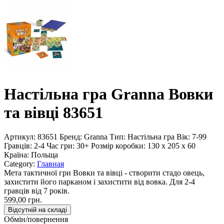
Настільна гра Granna Вовки
та вівці 83651
Артикул:
83651
Бренд:
Granna
Тип:
Настільна гра
Вік:
7-99
Гравців:
2-4
Час гри:
30+
Розмір коробки:
130 x 205 x 60
Країна:
Польща
Category:
Главная
Мета тактичної гри Вовки та вівці - створити стадо овець,
захистити його парканом і захистити від вовка. Для 2-4
гравців від 7 років.
599,00 грн.
Відсутній на складі
Обмін/повернення