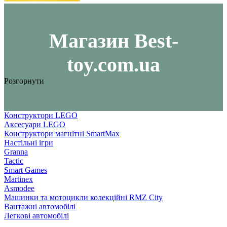
Maгазин Best-
toy.com.ua
Розгорнути
Конструктори LEGO
Аксесуари LEGO
Конструктори магнітні SmartMax
Настільні ігри
Granna
Tactic
Smart Games
Martinex
Asmodee
Машинки та мотоцикли колекційні RMZ City
Вантажні автомобілі
Легкові автомобілі