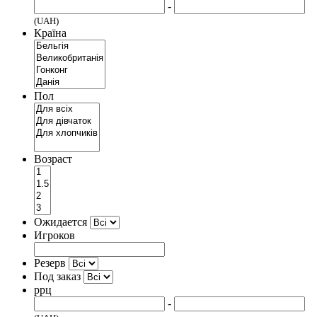
-
(UAH)
Країна
Пол
Возраст
Ожидается
Игроков
Резерв
Под заказ
ррц
-