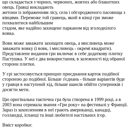
що складається з чорних, червоних, жовтих або блакитних
овець. Гравці викладають
жетони із зображенням лісу, села і обгородженого пасовища з
вівцями. Переможе той гравець, який в кінці гри зможе
похвалитися найбільшим
стадом, яке надійно захищене парканом від зголоднілого
вовка.
Вовк може заважати захищати овець, а мисливець може
заважати вовку (і вовк, і мисливець - окремі квадрати).
Представлене видання гри включає в себе додаткову плитку
Пастушка. У неї є два використання, в залежності від обраної
сторони плитки.
У грі застосовується принцип приєднання карток подібної
стороною до подібної. Більше з'єднань - більше варіантів буде
у гравця в наступний хід, більше шансів обійти суперників і
досягти мети.
Цю оригінальна тактична гра була створена в 1999 році, а в
2003 вона отримала звання «Гри року» на фестивалі у Франції.
Зараз із захопленням в неї грають американці, канадці,
голландці, іспанці та інші любителі настільних ігор.
Вміст коробки: