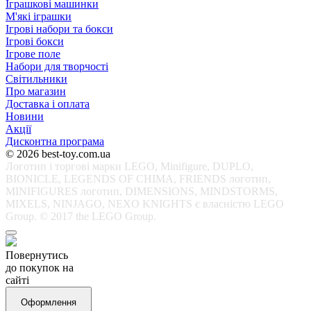
Іграшкові машинки
М'які іграшки
Ігрові набори та бокси
Ігрові бокси
Ігрове поле
Набори для творчості
Світильники
Про магазин
Доставка і оплата
Новини
Акції
Дисконтна програма
© 2026 best-toy.com.ua
Логотип і торгові марки LEGO, Minifigure, DUPLO,
BIONICLE, LEGENDS OF CHIMA, FRIENDS логотип,
MINIFIGURES логотип, DIMENSIONS, MINDSTORMS,
MIXELS, NINJAGO, NEXO KNIGHTS є власністю LEGO
Group. © 2017 the LEGO Group.
Повернутись
до покупок на
сайті
Оформлення