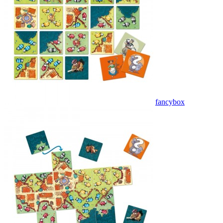
fancybox