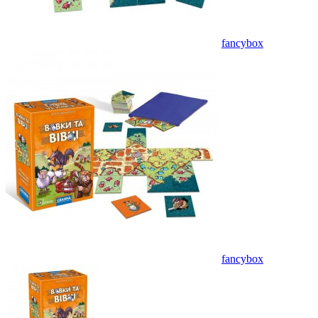
fancybox
fancybox