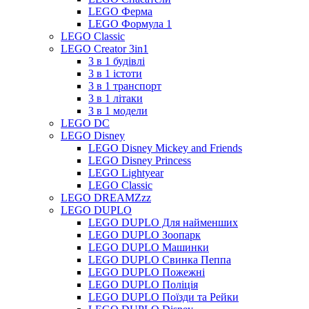
LEGO Ферма
LEGO Формула 1
LEGO Classic
LEGO Creator 3in1
3 в 1 будівлі
3 в 1 істоти
3 в 1 транспорт
3 в 1 літаки
3 в 1 модели
LEGO DC
LEGO Disney
LEGO Disney Mickey and Friends
LEGO Disney Princess
LEGO Lightyear
LEGO Classic
LEGO DREAMZzz
LEGO DUPLO
LEGO DUPLO Для найменших
LEGO DUPLO Зоопарк
LEGO DUPLO Машинки
LEGO DUPLO Свинка Пеппа
LEGO DUPLO Пожежні
LEGO DUPLO Поліція
LEGO DUPLO Поїзди та Рейки