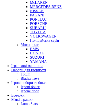
McLAREN
MERCEDES-BENZ
NISSAN
PAGANI
PONTIAC
PORSCHE
SUBARU
TOYOTA
VOLKSWAGEN
Поліцейська серія
Мотоцикли
BMW
HONDA
SUZUKI
YAMAHA
Іграшкові машинки
Набори для творчості
Totum
Bladez Toyz
Ігрові набори та бокси
Ігрові бокси
Ігрове поле
Брелоки
М'які іграшки
Lumo Stars