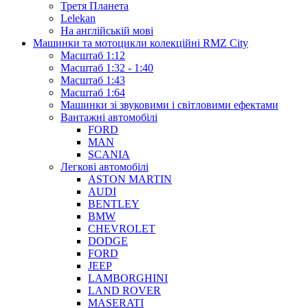
Третя Планета
Lelekan
На англійській мові
Машинки та мотоцикли колекційні RMZ City
Масштаб 1:12
Масштаб 1:32 - 1:40
Масштаб 1:43
Масштаб 1:64
Машинки зі звуковими і світловими ефектами
Вантажні автомобілі
FORD
MAN
SCANIA
Легкові автомобілі
ASTON MARTIN
AUDI
BENTLEY
BMW
CHEVROLET
DODGE
FORD
JEEP
LAMBORGHINI
LAND ROVER
MASERATI