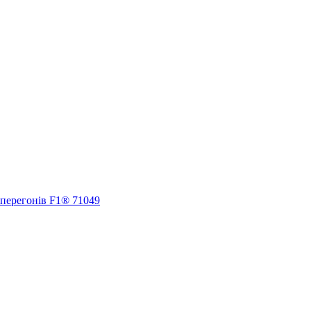
 перегонів F1® 71049