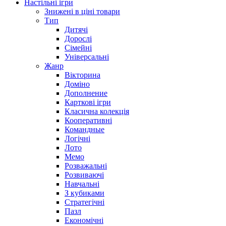
Настільні ігри
Знижені в ціні товари
Тип
Дитячі
Дорослі
Сімейні
Універсальні
Жанр
Вікторина
Доміно
Дополнение
Карткові ігри
Класична колекція
Кооперативні
Командные
Логічні
Лото
Мемо
Розважальні
Розвиваючі
Навчальні
З кубиками
Стратегічні
Пазл
Економічні