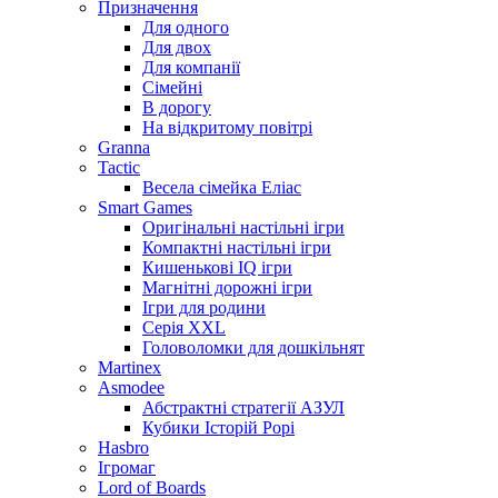
Призначення
Для одного
Для двох
Для компанії
Сімейні
В дорогу
На відкритому повітрі
Granna
Tactic
Весела сімейка Еліас
Smart Games
Оригінальні настільні ігри
Компактні настільні ігри
Кишенькові IQ ігри
Магнітні дорожні ігри
Ігри для родини
Серія XXL
Головоломки для дошкільнят
Martinex
Asmodee
Абстрактні стратегії АЗУЛ
Кубики Історій Рорі
Hasbro
Ігромаг
Lord of Boards