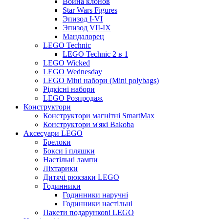
Война клонов
Star Wars Figures
Эпизод I-VI
Эпизод VII-IX
Мандалорец
LEGO Technic
LEGO Technic 2 в 1
LEGO Wicked
LEGO Wednesday
LEGO Міні набори (Mini polybags)
Рідкісні набори
LEGO Розпродаж
Конструктори
Конструктори магнітні SmartMax
Конструктори м'які Bakoba
Аксесуари LEGO
Брелоки
Бокси і пляшки
Настільні лампи
Ліхтарики
Дитячі рюкзаки LEGO
Годинники
Годинники наручні
Годинники настільні
Пакети подарункові LEGO