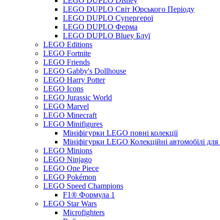
LEGO DUPLO Disney
LEGO DUPLO Світ Юрського Періоду
LEGO DUPLO Супергерої
LEGO DUPLO Ферма
LEGO DUPLO Bluey Блуї
LEGO Editions
LEGO Fortnite
LEGO Friends
LEGO Gabby's Dollhouse
LEGO Harry Potter
LEGO Icons
LEGO Jurassic World
LEGO Marvel
LEGO Minecraft
LEGO Minifigures
Мініфігурки LEGO повні колекції
Мініфігурки LEGO Колекційні автомобілі для
LEGO Minions
LEGO Ninjago
LEGO One Piece
LEGO Pokémon
LEGO Speed Champions
F1® Формула 1
LEGO Star Wars
Microfighters