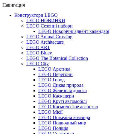
Навигация
Конструктори LEGO
LEGO НОВИНКИ
LEGO Сезонні набори
LEGO Новорічні адвент календарі
LEGO Animal Crossing
LEGO Architecture
LEGO ART
LEGO Bluey
LEGO The Botanical Collection
LEGO City
LEGO Арктика
LEGO Перегони
LEGO Город
LEGO Дикая природа
LEGO Железная дорога
LEGO Каскадери
LEGO Круті автомобілі
LEGO Космическое агенство
LEGO Місії
LEGO Пожежна команда
LEGO Подводный мир
LEGO Поліція
LEGO Спасатели