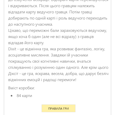
і відкриваються. Після цього гравцям належить
відгадати карту ведучого гравця. Потім гравці
добирають по одній карті і роль ведучого переходить
до наступного учасника.
Цікаво, що переможні бали зараховуються ведучому,
якщо хоча б один (але не всі відразу) з гравців
відгадав його карту.
Dixit - це відмінна гра, яка розвиває фантазію, логіку,
асоціативне мислення. Завдяки їй учасники
покращують свої когнітивні навички, вчаться
спілкуванню і розумінню один одного. Але крім цього
Діксіт - це гра, яскрава, весела, добра, що дарує безліч
відмінних емоцій і радощі перемоги!
Вміст коробки:
84 карти
ПРАВИЛА ГРИ