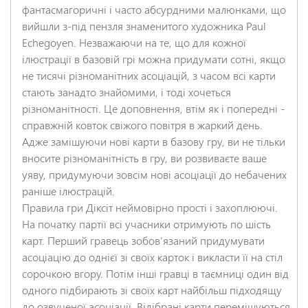
фантасмагоричні і часто абсурдними малюнками, що
вийшли з-під пензля знаменитого художника Paul
НАДІСЛАТИ ВІДГУК
Echegoyen. Незважаючи на те, що для кожної
ілюстрації в базовій грі можна придумати сотні, якщо
не тисячі різноманітних асоціацій, з часом всі карти
стають занадто знайомими, і тоді хочеться
різноманітності. Це доповнення, втім як і попередні -
справжній ковток свіжого повітря в жаркий день.
Адже замішуючи нові карти в базову гру, ви не тільки
вносите різноманітність в гру, ви розвиваєте ваше
уяву, придумуючи зовсім нові асоціації до небачених
раніше ілюстрацій.
Правила гри Діксіт неймовірно прості і захоплюючі.
На початку партії всі учасники отримують по шість
карт. Перший гравець зобов'язаний придумувати
асоціацію до однієї зі своїх карток і викласти її на стіл
сорочкою вгору. Потім інші гравці в таємниці один від
одного підбирають зі своїх карт найбільш підходящу
до озвученої асоціації. Відібрані карти перемішуються