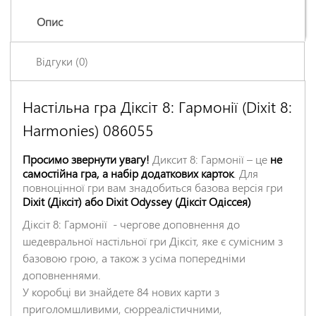
Опис
Відгуки (0)
Настільна гра Діксіт 8: Гармонії (Dixit 8:
Залишіть відгук про цей товар першими
Harmonies) 086055
Ім'я
*
Просимо звернути увагу!
Диксит 8: Гармонії – це
не
самостійна гра, а набір додаткових карток
. Для
Заголовок відгуку
*
повноцінної гри вам знадобиться базова версія гри
Dixit (Діксіт) або Dixit Odyssey (Діксіт Одіссея)
Діксіт 8: Гармонії - чергове доповнення до
Відгук
*
шедевральної настільної гри Діксіт, яке є сумісним з
базовою грою, а також з усіма попередніми
доповненнями.
У коробці ви знайдете 84 нових карти з
приголомшливими, сюрреалістичними,