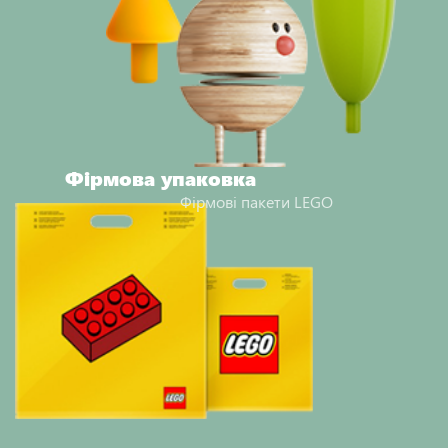
Фірмова упаковка
Фірмові пакети LEGO