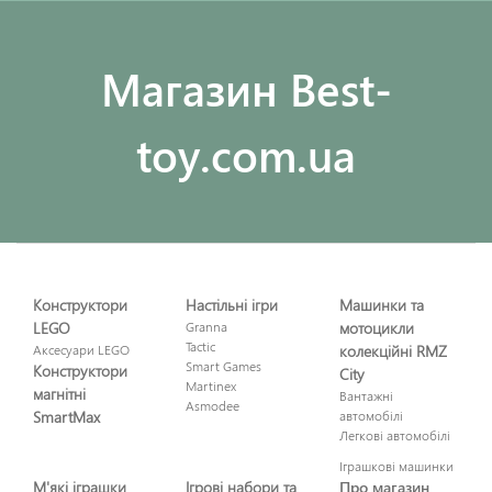
Maгазин Best-
toy.com.ua
Конструктори
Настільні ігри
Машинки та
LEGO
Granna
мотоцикли
Tactic
Аксесуари LEGO
колекційні RMZ
Smart Games
Конструктори
City
Martinex
магнітні
Вантажні
Asmodee
SmartMax
автомобілі
Легкові автомобілі
Іграшкові машинки
М'які іграшки
Ігрові набори та
Про магазин