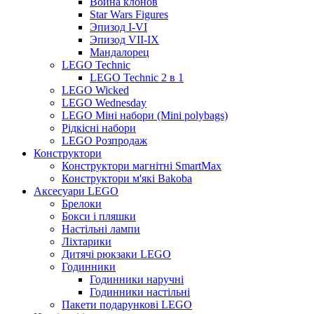
Война клонов
Star Wars Figures
Эпизод I-VI
Эпизод VII-IX
Мандалорец
LEGO Technic
LEGO Technic 2 в 1
LEGO Wicked
LEGO Wednesday
LEGO Міні набори (Mini polybags)
Рідкісні набори
LEGO Розпродаж
Конструктори
Конструктори магнітні SmartMax
Конструктори м'які Bakoba
Аксесуари LEGO
Брелоки
Бокси і пляшки
Настільні лампи
Ліхтарики
Дитячі рюкзаки LEGO
Годинники
Годинники наручні
Годинники настільні
Пакети подарункові LEGO