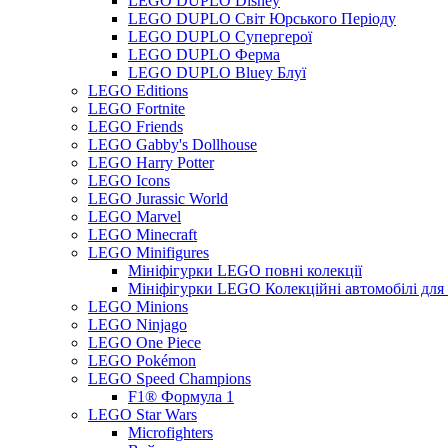
LEGO DUPLO Disney
LEGO DUPLO Світ Юрського Періоду
LEGO DUPLO Супергерої
LEGO DUPLO Ферма
LEGO DUPLO Bluey Блуї
LEGO Editions
LEGO Fortnite
LEGO Friends
LEGO Gabby's Dollhouse
LEGO Harry Potter
LEGO Icons
LEGO Jurassic World
LEGO Marvel
LEGO Minecraft
LEGO Minifigures
Мініфігурки LEGO повні колекції
Мініфігурки LEGO Колекційні автомобілі для
LEGO Minions
LEGO Ninjago
LEGO One Piece
LEGO Pokémon
LEGO Speed Champions
F1® Формула 1
LEGO Star Wars
Microfighters