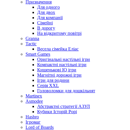
Призначення
Для одного
Для двох
Для компанії
Сімейні
В дорогу
На відкритому повітрі
Granna
Tactic
Весела сімейка Еліас
Smart Games
Оригінальні настільні ігри
Компактні настільні ігри
Кишенькові IQ ігри
Магнітні дорожні ігри
Ігри для родини
Серія XXL
Головоломки для дошкільнят
Martinex
Asmodee
Абстрактні стратегії АЗУЛ
Кубики Історій Рорі
Hasbro
Ігромаг
Lord of Boards