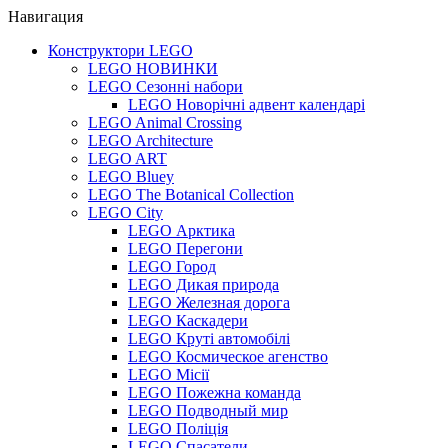
Навигация
Конструктори LEGO
LEGO НОВИНКИ
LEGO Сезонні набори
LEGO Новорічні адвент календарі
LEGO Animal Crossing
LEGO Architecture
LEGO ART
LEGO Bluey
LEGO The Botanical Collection
LEGO City
LEGO Арктика
LEGO Перегони
LEGO Город
LEGO Дикая природа
LEGO Железная дорога
LEGO Каскадери
LEGO Круті автомобілі
LEGO Космическое агенство
LEGO Місії
LEGO Пожежна команда
LEGO Подводный мир
LEGO Поліція
LEGO Спасатели