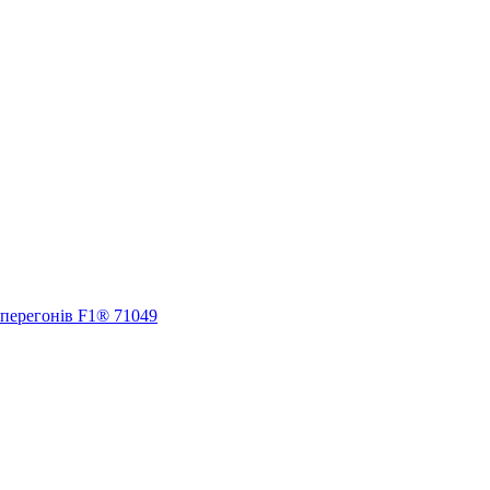
 перегонів F1® 71049