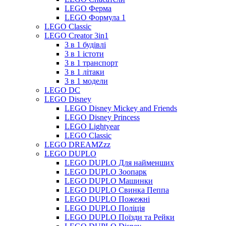
LEGO Ферма
LEGO Формула 1
LEGO Classic
LEGO Creator 3in1
3 в 1 будівлі
3 в 1 істоти
3 в 1 транспорт
3 в 1 літаки
3 в 1 модели
LEGO DC
LEGO Disney
LEGO Disney Mickey and Friends
LEGO Disney Princess
LEGO Lightyear
LEGO Classic
LEGO DREAMZzz
LEGO DUPLO
LEGO DUPLO Для найменших
LEGO DUPLO Зоопарк
LEGO DUPLO Машинки
LEGO DUPLO Свинка Пеппа
LEGO DUPLO Пожежні
LEGO DUPLO Поліція
LEGO DUPLO Поїзди та Рейки