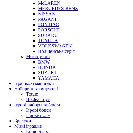
McLAREN
MERCEDES-BENZ
NISSAN
PAGANI
PONTIAC
PORSCHE
SUBARU
TOYOTA
VOLKSWAGEN
Поліцейська серія
Мотоцикли
BMW
HONDA
SUZUKI
YAMAHA
Іграшкові машинки
Набори для творчості
Totum
Bladez Toyz
Ігрові набори та бокси
Ігрові бокси
Ігрове поле
Брелоки
М'які іграшки
Lumo Stars