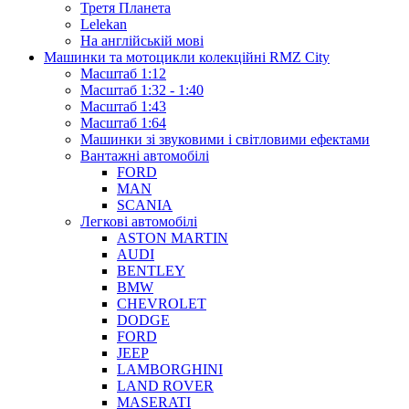
Третя Планета
Lelekan
На англійській мові
Машинки та мотоцикли колекційні RMZ City
Масштаб 1:12
Масштаб 1:32 - 1:40
Масштаб 1:43
Масштаб 1:64
Машинки зі звуковими і світловими ефектами
Вантажні автомобілі
FORD
MAN
SCANIA
Легкові автомобілі
ASTON MARTIN
AUDI
BENTLEY
BMW
CHEVROLET
DODGE
FORD
JEEP
LAMBORGHINI
LAND ROVER
MASERATI