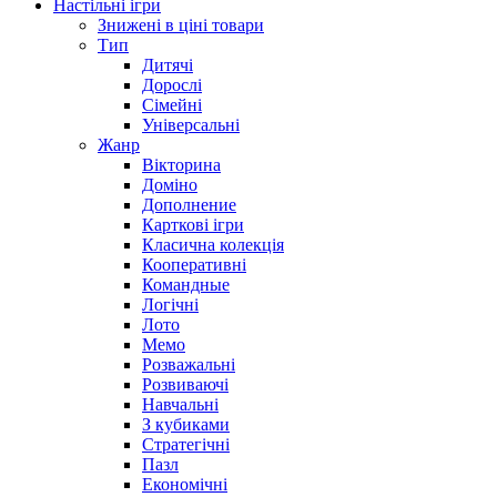
Настільні ігри
Знижені в ціні товари
Тип
Дитячі
Дорослі
Сімейні
Універсальні
Жанр
Вікторина
Доміно
Дополнение
Карткові ігри
Класична колекція
Кооперативні
Командные
Логічні
Лото
Мемо
Розважальні
Розвиваючі
Навчальні
З кубиками
Стратегічні
Пазл
Економічні