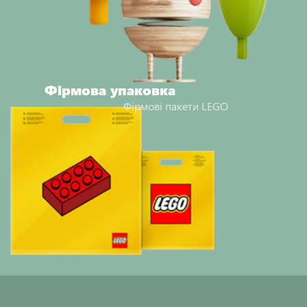
Фірмова упаковка
Фірмові пакети LEGO