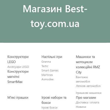
Maгазин Best-
toy.com.ua
Конструктори
Настільні ігри
Машинки та
LEGO
Granna
мотоцикли
Tactic
Аксесуари LEGO
колекційні RMZ
Smart Games
Конструктори
City
Martinex
магнітні
Вантажні
Asmodee
SmartMax
автомобілі
Легкові автомобілі
Іграшкові машинки
М'які іграшки
Ігрові набори та
Про магазин
бокси
Доставка і оплата
Новини
Ігрові бокси