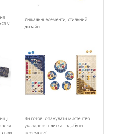
ння
Унікальні елементи, стильний
ься у
дизайн
ніці
Ви готові опанувати мистецтво
хаеля
укладання плитки і здобути
 свіжі
перемогу?