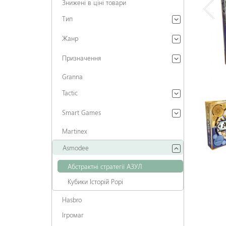
Знижені в ціні товари
Тип
Жанр
Призначення
Granna
Tactic
Smart Games
Martinex
Asmodee
Абстрактні стратегії АЗУЛ
Кубики Історій Рорі
Hasbro
Ігромаг