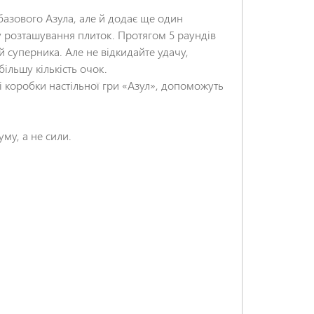
ь базового Азула, але й додає ще один
у розташування плиток. Протягом 5 раундів
й суперника. Але не відкидайте удачу,
ільшу кількість очок.
ні коробки настільної гри «Азул», допоможуть
му, а не сили.
НАДІСЛАТИ ВІДГУК