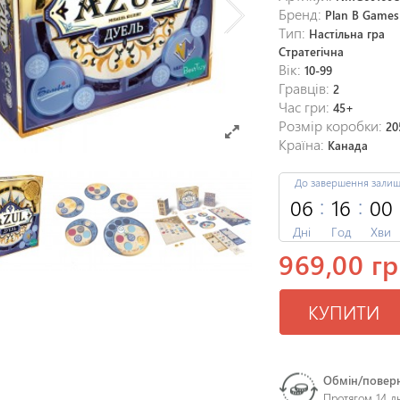
Бренд:
Plan B Games
Тип:
Настільна гра
Стратегічна
Вік:
10-99
Гравців:
2
Час гри:
45+
Розмір коробки:
20
Країна:
Канада
До завершення зали
06
16
00
Дні
Год
Хви
969,00 гр
КУПИТИ
Обмін/повер
Протягом 14 д