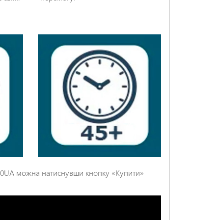
0160UA можна натиснувши кнопку «Купити»