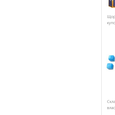
Щор
купо
Скла
вла