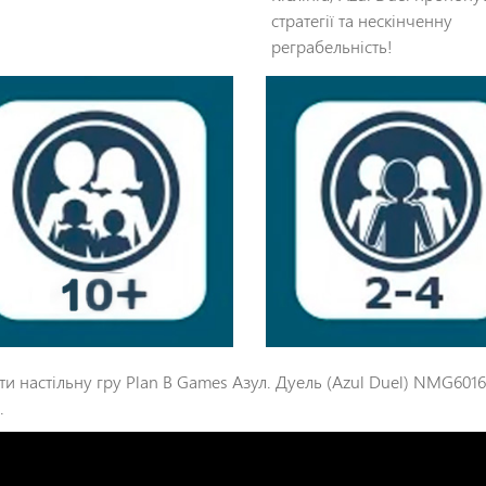
стратегії та нескінченну
реграбельність!
ти настільну гру Plan B Games Азул. Дуель (Azul Duel) NMG6
.