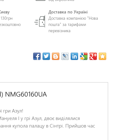
Києву
Доставка по Україні
 130грн
Доставка компанією "Нова
безкоштовно
пошта" за тарифами
перевізника
uel) NMG60160UA
 гри Азул!
нуеля I у грі Азул, двоє виділялися
ання купола палацу в Сінтрі. Прийшов час