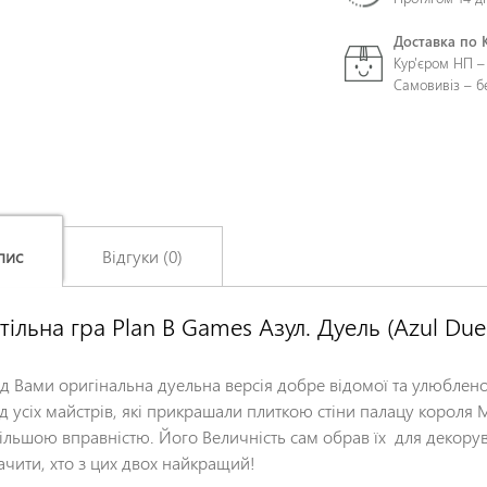
Доставка по 
Кур'єром НП –
Самовивіз – 
пис
Відгуки (0)
тільна гра Plan B Games Азул. Дуель (Azul D
Залишіть відгук про цей товар першими
Ім'я
*
д Вами оригінальна дуельна версія добре відомої та улюбленої
д усіх майстрів, які прикрашали плиткою стіни палацу короля Ма
ільшою вправністю. Його Величність сам обрав їх для декорув
Заголовок відгуку
*
ачити, хто з цих двох найкращий!