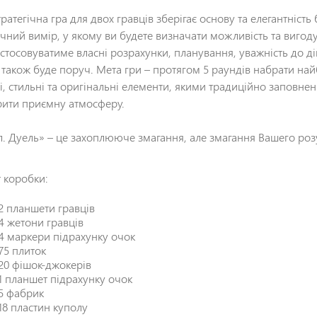
ратегічна гра для двох гравців зберігає основу та елегантніст
Відгук
*
ичний вимір, у якому ви будете визначати можливість та вигод
астосовуватиме власні розрахунки, планування, уважність до ді
 також буде поруч. Мета гри – протягом 5 раундів набрати найб
ні, стильні та оригінальні елементи, якими традиційно заповне
рити приємну атмосферу.
л. Дуель» – це захоплююче змагання, але змагання Вашего розу
т коробки:
2 планшети гравців
4 жетони гравців
4 маркери підрахунку очок
75 плиток
20 фішок-джокерів
1 планшет підрахунку очок
5 фабрик
18 пластин куполу