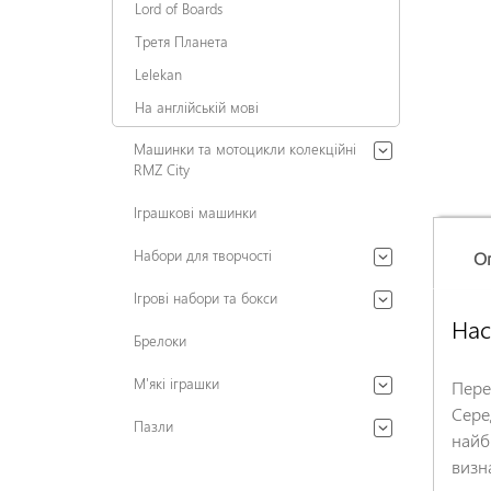
Lord of Boards
Третя Планета
Lelekan
На англійській мові
Машинки та мотоцикли колекційні
RMZ City
Іграшкові машинки
Набори для творчості
О
Ігрові набори та бокси
Нас
Брелоки
М'які іграшки
Пере
Сере
Пазли
найб
визн