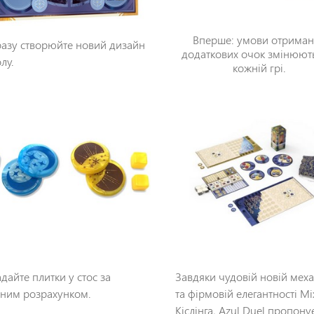
Вперше: умови отрима
азу створюйте новий дизайн
додаткових очок змінюют
лу.
кожній грі.
дайте плитки у стос за
Завдяки чудовій новій меха
сним розрахунком.
та фірмовій елегантності Мі
Кіслінга, Azul Duel пропонує