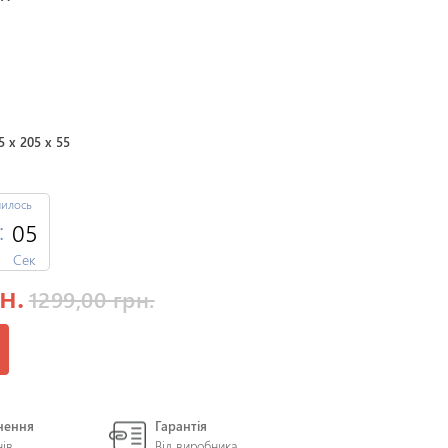
5 x 205 x 55
шилось
04
Сек
н.
1299,00 грн.
нення
Гарантія
нів
Від виробника