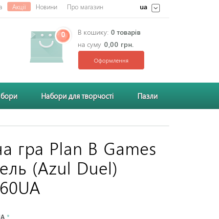
ua
а
Акції
Новини
Про магазин
В кошику:
0 товарів
0
на суму
0,00 грн.
Оформлення
абори
Набори для творчості
Пазли
на гра Plan B Games
ель (Azul Duel)
60UA
UA
*