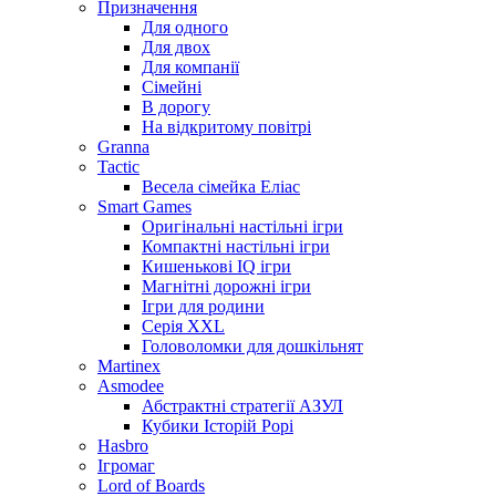
Призначення
Для одного
Для двох
Для компанії
Сімейні
В дорогу
На відкритому повітрі
Granna
Tactic
Весела сімейка Еліас
Smart Games
Оригінальні настільні ігри
Компактні настільні ігри
Кишенькові IQ ігри
Магнітні дорожні ігри
Ігри для родини
Серія XXL
Головоломки для дошкільнят
Martinex
Asmodee
Абстрактні стратегії АЗУЛ
Кубики Історій Рорі
Hasbro
Ігромаг
Lord of Boards