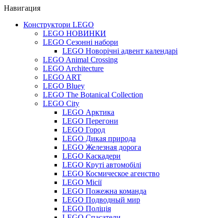
Навигация
Конструктори LEGO
LEGO НОВИНКИ
LEGO Сезонні набори
LEGO Новорічні адвент календарі
LEGO Animal Crossing
LEGO Architecture
LEGO ART
LEGO Bluey
LEGO The Botanical Collection
LEGO City
LEGO Арктика
LEGO Перегони
LEGO Город
LEGO Дикая природа
LEGO Железная дорога
LEGO Каскадери
LEGO Круті автомобілі
LEGO Космическое агенство
LEGO Місії
LEGO Пожежна команда
LEGO Подводный мир
LEGO Поліція
LEGO Спасатели