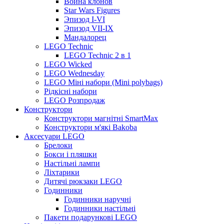
Война клонов
Star Wars Figures
Эпизод I-VI
Эпизод VII-IX
Мандалорец
LEGO Technic
LEGO Technic 2 в 1
LEGO Wicked
LEGO Wednesday
LEGO Міні набори (Mini polybags)
Рідкісні набори
LEGO Розпродаж
Конструктори
Конструктори магнітні SmartMax
Конструктори м'які Bakoba
Аксесуари LEGO
Брелоки
Бокси і пляшки
Настільні лампи
Ліхтарики
Дитячі рюкзаки LEGO
Годинники
Годинники наручні
Годинники настільні
Пакети подарункові LEGO