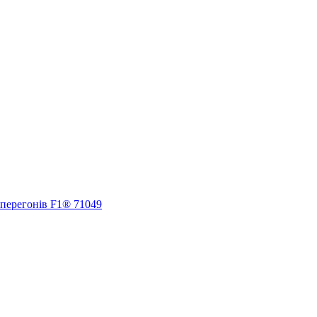
 перегонів F1® 71049