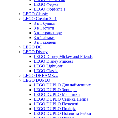
LEGO Ферма
LEGO Формула 1
LEGO Classic
LEGO Creator 3in1
3 в 1 будівлі
3 в 1 істоти
3 в 1 транспорт
3 в 1 літаки
3 в 1 модели
LEGO DC
LEGO Disney
LEGO Disney Mickey and Friends
LEGO Disney Princess
LEGO Lightyear
LEGO Classic
LEGO DREAMZzz
LEGO DUPLO
LEGO DUPLO Для найменших
LEGO DUPLO Зоопарк
LEGO DUPLO Машинки
LEGO DUPLO Свинка Пеппа
LEGO DUPLO Пожежні
LEGO DUPLO Поліція
LEGO DUPLO Поїзди та Рейки