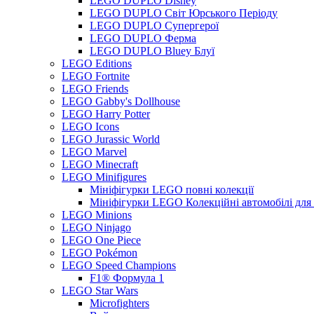
LEGO DUPLO Disney
LEGO DUPLO Світ Юрського Періоду
LEGO DUPLO Супергерої
LEGO DUPLO Ферма
LEGO DUPLO Bluey Блуї
LEGO Editions
LEGO Fortnite
LEGO Friends
LEGO Gabby's Dollhouse
LEGO Harry Potter
LEGO Icons
LEGO Jurassic World
LEGO Marvel
LEGO Minecraft
LEGO Minifigures
Мініфігурки LEGO повні колекції
Мініфігурки LEGO Колекційні автомобілі для
LEGO Minions
LEGO Ninjago
LEGO One Piece
LEGO Pokémon
LEGO Speed Champions
F1® Формула 1
LEGO Star Wars
Microfighters