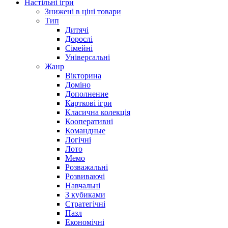
Настільні ігри
Знижені в ціні товари
Тип
Дитячі
Дорослі
Сімейні
Універсальні
Жанр
Вікторина
Доміно
Дополнение
Карткові ігри
Класична колекція
Кооперативні
Командные
Логічні
Лото
Мемо
Розважальні
Розвиваючі
Навчальні
З кубиками
Стратегічні
Пазл
Економічні