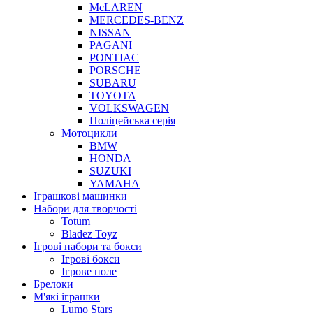
McLAREN
MERCEDES-BENZ
NISSAN
PAGANI
PONTIAC
PORSCHE
SUBARU
TOYOTA
VOLKSWAGEN
Поліцейська серія
Мотоцикли
BMW
HONDA
SUZUKI
YAMAHA
Іграшкові машинки
Набори для творчості
Totum
Bladez Toyz
Ігрові набори та бокси
Ігрові бокси
Ігрове поле
Брелоки
М'які іграшки
Lumo Stars