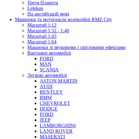
Третя Планета
Lelekan
На англійській мові
Машинки та мотоцикли колекційні RMZ City
Масштаб 1:12
Масштаб 1:32 - 1:40
Масштаб 1:43
Масштаб 1:64
Машинки зі звуковими і світловими ефектами
Вантажні автомобілі
FORD
MAN
SCANIA
Легкові автомобілі
ASTON MARTIN
AUDI
BENTLEY
BMW
CHEVROLET
DODGE
FORD
JEEP
LAMBORGHINI
LAND ROVER
MASERATI