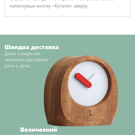
натиснувши кнопку «Купити» зверху.
Швидка доставка
Деякі товари ми
зможемо доставити
день у день
Величезний