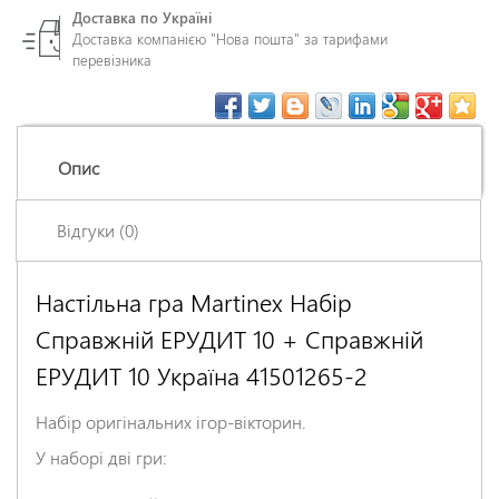
Доставка по Україні
Доставка компанією "Нова пошта" за тарифами
перевізника
Опис
Відгуки (0)
Настільна гра Martinex Набір
Залишіть відгук про цей товар першими
Справжній ЕРУДИТ 10 + Справжній
Ім'я
*
ЕРУДИТ 10 Україна 41501265-2
Заголовок відгуку
*
Набір оригінальних ігор-вікторин.
У наборі дві гри: