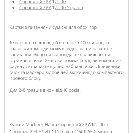
Справжній ЕРУДИТ 10
Відгук
*
Справжній ЕРУДИТ 10 Украіна
Картки з питаннями сумісні для обох ігор.
10 варіантів відповідей на одне з 400 питань, і всі
гравці чи команди можуть відповідати на кожне
НАДІСЛАТИ ВІДГУК
запитання. Якщо ви відповідаєте правильно, ви
отримаєте очки. Якщо ви помиляєтеся, ви виходите з
раунду і втрачаєте щойно набрані очки. Лічильники
очок та маркери відповідей включені до компактного
ігрового блоку.
Для 2-8 гравців віком від 10 років.
Купити Martinex Набір Справжній ЕРУДИТ 10 +
Справжній ЕРУДИТ 10 Україна 41501265-2 можна