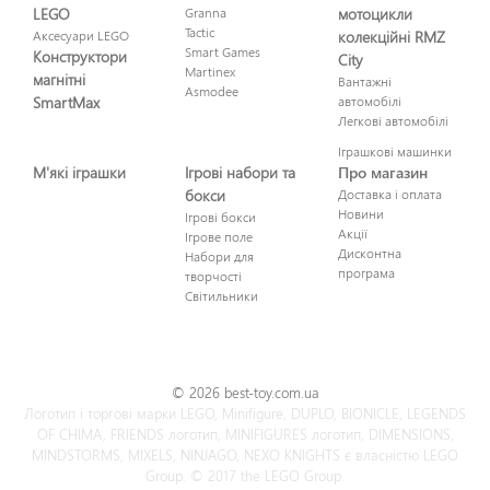
LEGO
Granna
мотоцикли
Tactic
Аксесуари LEGO
колекційні RMZ
Smart Games
Конструктори
City
Martinex
магнітні
Вантажні
Asmodee
SmartMax
автомобілі
Легкові автомобілі
Іграшкові машинки
М'які іграшки
Ігрові набори та
Про магазин
бокси
Доставка і оплата
Новини
Ігрові бокси
Акції
Ігрове поле
Дисконтна
Набори для
програма
творчості
Світильники
© 2026 best-toy.com.ua
Логотип і торгові марки LEGO, Minifigure, DUPLO, BIONICLE, LEGENDS
OF CHIMA, FRIENDS логотип, MINIFIGURES логотип, DIMENSIONS,
MINDSTORMS, MIXELS, NINJAGO, NEXO KNIGHTS є власністю LEGO
Group. © 2017 the LEGO Group.