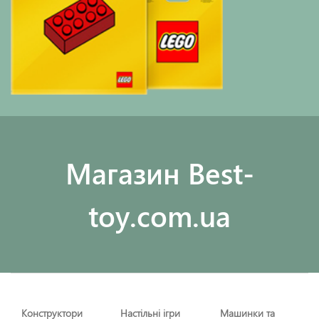
Maгазин Best-
toy.com.ua
Конструктори
Настільні ігри
Машинки та