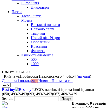
Lumo Stars
Динозаври
Пазли
Tactic Puzzle
Мотив
Вінтажні плакати
Навколо світу
Тварини
Новий рік. Різдво
Особливий
Краєвиди
Фантазія
Кількість елементів
500
1000
Пн-Пт: 9:00-18:00
Київ, вул.Професора Павловського 4, оф.54 (
на мапі
)
Доставка і оплата
Новини
Про магазин
Акції
Best toy
LEGO, настільні ігри та інші іграшки
(050) 493-2-493
(093) 493-2-493
(067) 409-2-429
Search:
Пошук
В кошику:
0 товарів
0
на суму
0,00 грн.