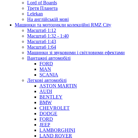
Lord of Boards
Третя Планета
Lelekan
На англійській мові
Машинки та мотоцикли колекційні RMZ City
Масштаб 1:12
Масштаб 1:32 - 1:40
Масштаб 1:43
Масштаб 1:64
Машинки зі звуковими і світловими ефектами
Вантажні автомобілі
FORD
MAN
SCANIA
Легкові автомобілі
ASTON MARTIN
AUDI
BENTLEY
BMW
CHEVROLET
DODGE
FORD
JEEP
LAMBORGHINI
LAND ROVER