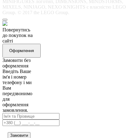
MINIFIGURES логотип, DIMENSIONS, MINDSTORMS,
MIXELS, NINJAGO, NEXO KNIGHTS є власністю LEGO
Group. © 2017 the LEGO Group.
Повернутись
до покупок на
сайті
Оформлення
Замовити без
оформлення
Введіть Ваше
ім'я і номер
телефону і ми
Вам
передзвонимо
для
оформлення
замовлення.
Замовити