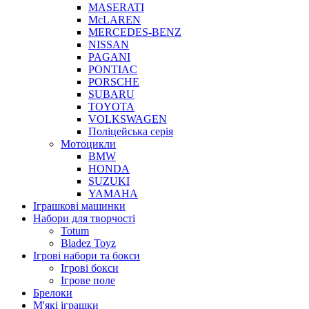
MASERATI
McLAREN
MERCEDES-BENZ
NISSAN
PAGANI
PONTIAC
PORSCHE
SUBARU
TOYOTA
VOLKSWAGEN
Поліцейська серія
Мотоцикли
BMW
HONDA
SUZUKI
YAMAHA
Іграшкові машинки
Набори для творчості
Totum
Bladez Toyz
Ігрові набори та бокси
Ігрові бокси
Ігрове поле
Брелоки
М'які іграшки