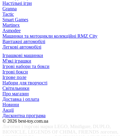
Настільні ігри
Granna
Tactic
Smart Games
Martinex
Asmodee
Машинки та мотоцикли колекційні RMZ City
Вантажні автомобілі
Легкові автомобілі
Іграшкові машинки
М'які іграшки
Ігрові набори та бокси
Ігрові бокси
Ігрове поле
Набори для творчості
Світильники
Про магазин
Доставка і оплата
Новини
Акції
Дисконтна програма
© 2026 best-toy.com.ua
Логотип і торгові марки LEGO, Minifigure, DUPLO,
BIONICLE, LEGENDS OF CHIMA, FRIENDS логотип,