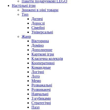
Пакети подарункові LEGO
Настільні ігри
Знижені в ціні товари
Тип
Дитячі
Дорослі
Сімейні
Універсальні
Жанр
Вікторина
Доміно
Дополнение
Карткові ігри
Класична колекція
Кооперативні
Командные
Логічні
Лото
Мемо
Розважальні
Розвиваючі
Навчальні
З кубиками
Стратегічні
Пазл