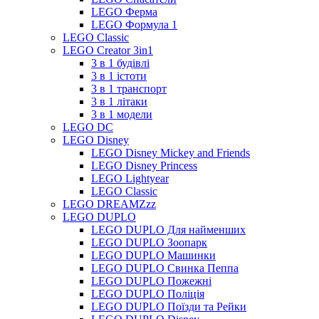
LEGO Ферма
LEGO Формула 1
LEGO Classic
LEGO Creator 3in1
3 в 1 будівлі
3 в 1 істоти
3 в 1 транспорт
3 в 1 літаки
3 в 1 модели
LEGO DC
LEGO Disney
LEGO Disney Mickey and Friends
LEGO Disney Princess
LEGO Lightyear
LEGO Classic
LEGO DREAMZzz
LEGO DUPLO
LEGO DUPLO Для найменших
LEGO DUPLO Зоопарк
LEGO DUPLO Машинки
LEGO DUPLO Свинка Пеппа
LEGO DUPLO Пожежні
LEGO DUPLO Поліція
LEGO DUPLO Поїзди та Рейки