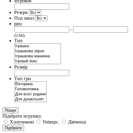
Игроков
Резерв
Под заказ
ррц
-
(UAH)
Тип
Розмір
Тип гри
Пошук
Підібрати игрушку
Хлопчикові
Універс.
Дівчинці
Підібрати