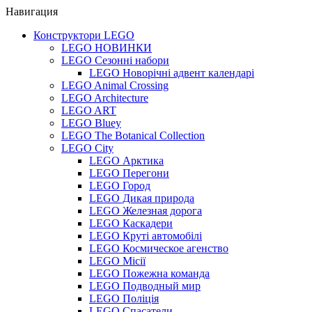
Навигация
Конструктори LEGO
LEGO НОВИНКИ
LEGO Сезонні набори
LEGO Новорічні адвент календарі
LEGO Animal Crossing
LEGO Architecture
LEGO ART
LEGO Bluey
LEGO The Botanical Collection
LEGO City
LEGO Арктика
LEGO Перегони
LEGO Город
LEGO Дикая природа
LEGO Железная дорога
LEGO Каскадери
LEGO Круті автомобілі
LEGO Космическое агенство
LEGO Місії
LEGO Пожежна команда
LEGO Подводный мир
LEGO Поліція
LEGO Спасатели