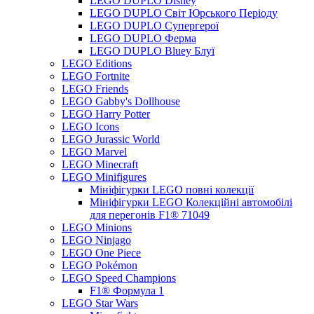
LEGO DUPLO Disney
LEGO DUPLO Світ Юрського Періоду
LEGO DUPLO Супергерої
LEGO DUPLO Ферма
LEGO DUPLO Bluey Блуї
LEGO Editions
LEGO Fortnite
LEGO Friends
LEGO Gabby's Dollhouse
LEGO Harry Potter
LEGO Icons
LEGO Jurassic World
LEGO Marvel
LEGO Minecraft
LEGO Minifigures
Мініфігурки LEGO повні колекції
Мініфігурки LEGO Колекційні автомобілі
для перегонів F1® 71049
LEGO Minions
LEGO Ninjago
LEGO One Piece
LEGO Pokémon
LEGO Speed Champions
F1® Формула 1
LEGO Star Wars