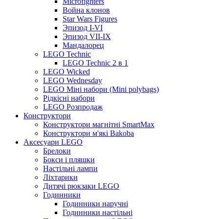
Microfighters
Война клонов
Star Wars Figures
Эпизод I-VI
Эпизод VII-IX
Мандалорец
LEGO Technic
LEGO Technic 2 в 1
LEGO Wicked
LEGO Wednesday
LEGO Міні набори (Mini polybags)
Рідкісні набори
LEGO Розпродаж
Конструктори
Конструктори магнітні SmartMax
Конструктори м'які Bakoba
Аксесуари LEGO
Брелоки
Бокси і пляшки
Настільні лампи
Ліхтарики
Дитячі рюкзаки LEGO
Годинники
Годинники наручні
Годинники настільні