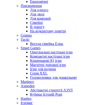
Економічні
Призначення
Для одного
Для двох
Для компанії
Сімейні
В дорогу
На відкритому повітрі
Granna
Tactic
Весела сімейка Еліас
Smart Games
Оригінальні настільні ігри
Компактні настільні ігри
Кишенькові IQ ігри
Магнітні дорожні ігри
Ігри для родини
Серія XXL
Головоломки для дошкільнят
Martinex
Asmodee
Абстрактні стратегії АЗУЛ
Кубики Історій Рорі
Hasbro
Ігромаг