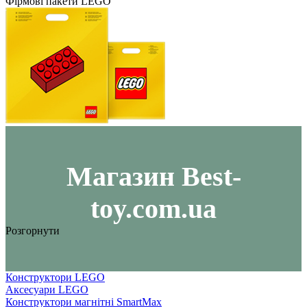
Фірмові пакети LEGO
Maгазин Best-
toy.com.ua
Розгорнути
Конструктори LEGO
Аксесуари LEGO
Конструктори магнітні SmartMax