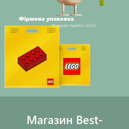
Фірмова упаковка
Фірмові пакети LEGO
Maгазин Best-