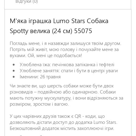
Відгуки (0)
М'яка іграшка Lumo Stars Собака
Залишіть відгук про цей товар першими
Spotty велика (24 см) 55075
Ім'я
*
Погладь мене, і я назавжди залишуся твоїм другом.
Потріть мій живіт, мою голову і почухайте мене за
Заголовок відгуку
*
вухами. Ой, мені це подобається!
Улюблена їжа: печінкова запіканка і тефтелі
Улюблене заняття: спати і бути в центрі уваги
Відгук
*
Іменини: 26 травня
Чи знаєте ви, що шерсть собаки може бути двох
різновидів – подвійною або одинарною. Собаки
мають потужну мускулатуру, і вони відрізняються за
розміром, зростом і вагою.
У цих чарівних друзів також є QR - коди, що
дозволяють дістати доступ до додатка Lumo Stars.
Безкоштовний додаток містить захоплюючі ігри.
НАДІСЛАТИ ВІДГУК