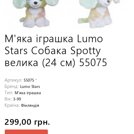
М'яка іграшка Lumo
Stars Собака Spotty
велика (24 см) 55075
Артикул:
55075
*
Бренд:
Lumo Stars
Тип:
М'яка іграшка
Вік:
3-99
Країна:
Фінляндія
299,00 грн.