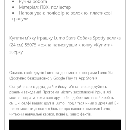
Ручна робота
Матеріал: ПВХ, поліестер
Наповнувач: поліефірне волокно, пластикові
гранули
Купити м'яку іграшку Lumo Stars Собака Spotty велика
(24 см) 55075 можна натиснувши кнопку «Купити»
зверху.
Оживіть своїх друзів Lumo за допомогою програми Lumo Star
(Доступно безкоштовно у
Google Play
та
App Store
!)
Скануйте свого друга, дайте йому ім'я та насолоджуйтесь
різними заходами! Програма містить захоплюючі ігри, в які
можна пограти, коли ваш друг поїв і добре виспався! Зробіть
смішні селфі ваших друзів Lumo і поділіться ними з друзями! Ви
також можете дізнатися більше про вашого приятеля Lumo,
читаючи навчальні картки, повні цікавих фактів.