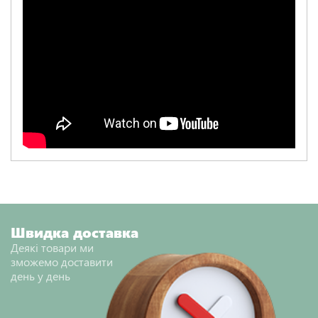
Швидка доставка
Деякі товари ми
зможемо доставити
день у день