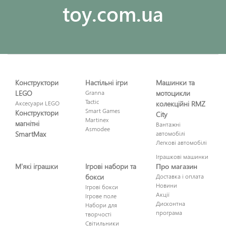
toy.com.ua
Конструктори
Настільні ігри
Машинки та
LEGO
Granna
мотоцикли
Tactic
Аксесуари LEGO
колекційні RMZ
Smart Games
Конструктори
City
Martinex
магнітні
Вантажні
Asmodee
SmartMax
автомобілі
Легкові автомобілі
Іграшкові машинки
М'які іграшки
Ігрові набори та
Про магазин
бокси
Доставка і оплата
Новини
Ігрові бокси
Акції
Ігрове поле
Дисконтна
Набори для
програма
творчості
Світильники