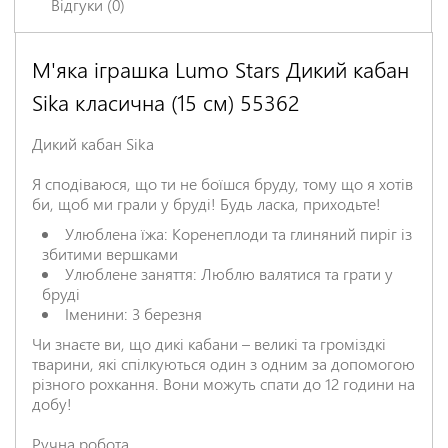
Відгуки (0)
М'яка іграшка Lumo Stars Дикий кабан
Залишіть відгук про цей товар першими
Sika класична (15 см) 55362
Ім'я
*
Дикий кабан Sika
Заголовок відгуку
*
Я сподіваюся, що ти не боїшся бруду, тому що я хотів
би, щоб ми грали у бруді! Будь ласка, приходьте!
Улюблена їжа: Коренеплоди та глиняний пиріг із
Відгук
*
збитими вершками
Улюблене заняття: Люблю валятися та грати у
бруді
Іменини: 3 березня
Чи знаєте ви, що дикі кабани – великі та громіздкі
тварини, які спілкуються один з одним за допомогою
різного рохкання. Вони можуть спати до 12 години на
добу!
НАДІСЛАТИ ВІДГУК
Ручна робота