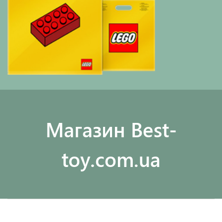
Maгазин Best-
toy.com.ua