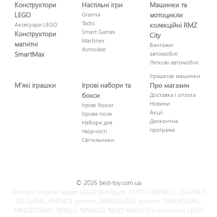
Конструктори
Настільні ігри
Машинки та
LEGO
Granna
мотоцикли
Tactic
Аксесуари LEGO
колекційні RMZ
Smart Games
Конструктори
City
Martinex
магнітні
Вантажні
Asmodee
SmartMax
автомобілі
Легкові автомобілі
Іграшкові машинки
М'які іграшки
Ігрові набори та
Про магазин
бокси
Доставка і оплата
Новини
Ігрові бокси
Акції
Ігрове поле
Дисконтна
Набори для
програма
творчості
Світильники
© 2026 best-toy.com.ua
Логотип і торгові марки LEGO, Minifigure, DUPLO, BIONICLE, LEGENDS
OF CHIMA, FRIENDS логотип, MINIFIGURES логотип, DIMENSIONS,
MINDSTORMS, MIXELS, NINJAGO, NEXO KNIGHTS є власністю LEGO