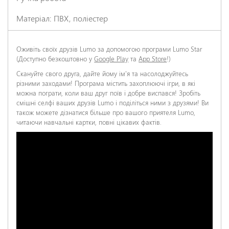
Матеріал: ПВХ, поліестер
Оживіть своїх друзів Lumo за допомогою програми Lumo Star
(Доступно безкоштовно у
Google Play
та
App Store
!)
Скануйте свого друга, дайте йому ім'я та насолоджуйтесь
різними заходами! Програма містить захоплюючі ігри, в які
можна пограти, коли ваш друг поїв і добре виспався! Зробіть
смішні селфі ваших друзів Lumo і поділіться ними з друзями! Ви
також можете дізнатися більше про вашого приятеля Lumo,
читаючи навчальні картки, повні цікавих фактів.