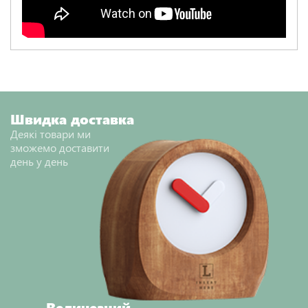
Швидка доставка
Деякі товари ми
зможемо доставити
день у день
Величезний