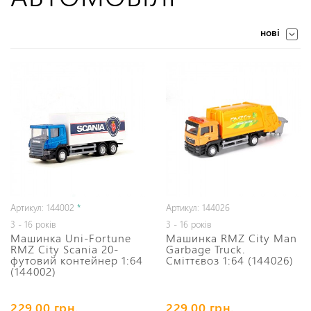
нові
Артикул: 144002
*
Артикул: 144026
3 - 16 років
3 - 16 років
Машинка Uni-Fortune
Машинка RMZ City Man
RMZ City Scania 20-
Garbage Truck.
футовий контейнер 1:64
Сміттєвоз 1:64 (144026)
(144002)
229,00 грн.
229,00 грн.