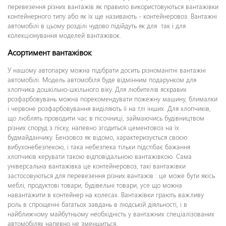
перевезення різних вантажів як правило використовуються вантажівки
контейнерного типу або як їх ще називають - контейнеровоз. Вантажні
автомобілі в цьому розділі чудово підійдуть як для так і для
колекціонування моделей вантажівок.
Асортимент вантажівок
У нашому автопарку можна підібрати досить різноманітні вантажні
автомобілі. Модель автомобіля буде відмінним подарунком для
хлопчика дошкільно-шкільного віку. Для любителів яскравих
розфарбовувань можна порекомендувати пожежну машину, блималки
і червоне розфарбовування виділяють її на тлі інших. Для хлопчиків,
що люблять проводити час в пісочниці, займаючись будівництвом
різних споруд з піску, напевно згодиться цементовоз на їх
будмайданчику. Бензовоз як відомо, характеризується своєю
вибухонебезпекою, і така небезпека тільки підстібає бажання
хлопчиків керувати такою відповідальною вантажівкою. Сама
універсальна вантажівка це контейнеровоз, такі вантажівки
застосовуються для перевезення різних вантажів : це може бути якісь
меблі, продуктові товари, будівельні товари, усе що можна
навантажити в контейнер на колесах. Вантажівки грають важливу
роль в спрощенні багатьох завдань в людській діяльності, і в
найближчому майбутньому необхідність у вантажних спеціалізованих
автомобілях напевно не зменшиться.