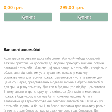
0,00 грн.
299,00 грн.
Купити
Купити
Вантажні автомобілі
Коли треба перевезти щось габаритне, або який-небудь складний
важкий пристрій, на допомогу до людини приходять масивні потужні
вантажні автомобілі. Для специфічних завдань автомобіль спеціально
обладнали відповідним устаткуванням: пожежну машину -
устаткуванням для гасіння пожеж, цементовоз - устаткуванням для
цементу. Серед представлених моделей можна вибрати автомобілі
для гри на різну тематику. Для гри в будівництво підійде цементовоз.
З комунального транспорту тут є сміттєвоз. Для гасіння можливих
пожеж в будь-якому місті має бути пожежна машина. Є тут і
вантажівка для транспортування легкових автомобілів. Оскільки усі
автомобілі їздять на бензині, то бензо-заправка грає важливу роль в
їх життя, а для бензо-заправка важливу роль грає бензовоз. Для