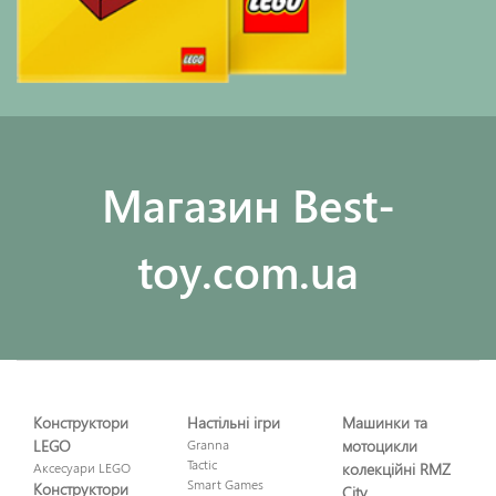
Maгазин Best-
toy.com.ua
Конструктори
Настільні ігри
Машинки та
LEGO
Granna
мотоцикли
Tactic
Аксесуари LEGO
колекційні RMZ
Smart Games
Конструктори
City