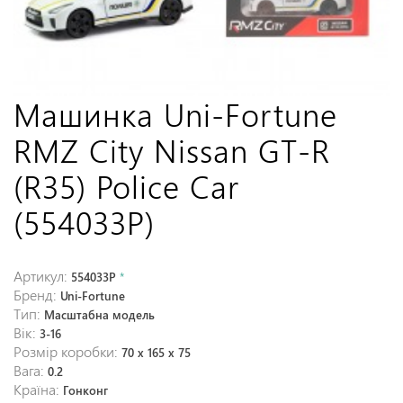
Машинка Uni-Fortune
RMZ City Nissan GT-R
(R35) Police Car
(554033P)
Артикул:
554033P
*
Бренд:
Uni-Fortune
Тип:
Масштабна модель
Вік:
3-16
Розмір коробки:
70 х 165 х 75
Вага:
0.2
Країна:
Гонконг