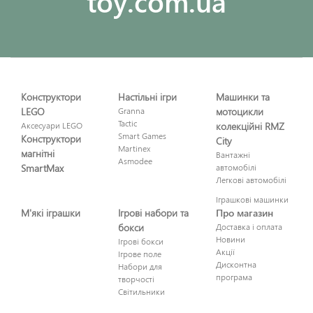
toy.com.ua
Конструктори
Настільні ігри
Машинки та
LEGO
Granna
мотоцикли
Tactic
Аксесуари LEGO
колекційні RMZ
Smart Games
Конструктори
City
Martinex
магнітні
Вантажні
Asmodee
SmartMax
автомобілі
Легкові автомобілі
Іграшкові машинки
М'які іграшки
Ігрові набори та
Про магазин
бокси
Доставка і оплата
Новини
Ігрові бокси
Акції
Ігрове поле
Дисконтна
Набори для
програма
творчості
Світильники