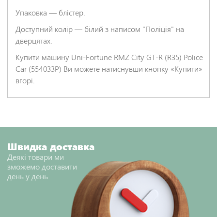
Упаковка — блістер.
Доступний колір — білий з написом "Поліція" на
дверцятах.
Купити машину Uni-Fortune RMZ City GT-R (R35) Police
Car (554033P) Ви можете натиснувши кнопку «Купити»
вгорі.
Швидка доставка
Деякі товари ми
зможемо доставити
день у день