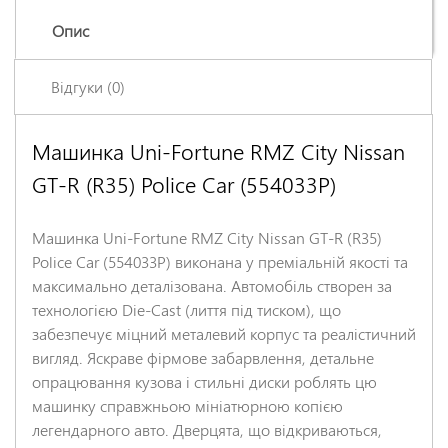
Опис
Відгуки (0)
Машинка Uni-Fortune RMZ City Nissan
Залишіть відгук про цей товар першими
GT-R (R35) Police Car (554033P)
Ім'я
*
Машинка Uni-Fortune RMZ City Nissan GT-R (R35)
Заголовок відгуку
*
Police Car (554033P) виконана у преміальній якості та
максимально деталізована. Автомобіль створен за
технологією Die-Cast (лиття під тиском), що
Відгук
*
забезпечує міцний металевий корпус та реалістичний
вигляд. Яскраве фірмове забарвлення, детальне
опрацювання кузова і стильні диски роблять цю
машинку справжньою мініатюрною копією
легендарного авто. Дверцята, що відкриваються,