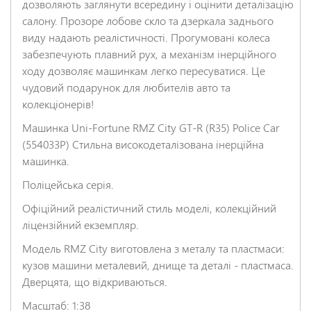
дозволяють заглянути всередину і оцінити деталізацію
салону. Прозоре лобове скло та дзеркала заднього
виду надають реалістичності. Прогумовані колеса
НАДІСЛАТИ ВІДГУК
забезпечують плавний рух, а механізм інерційного
ходу дозволяє машинкам легко пересуватися. Це
чудовий подарунок для любителів авто та
колекціонерів!
Машинка Uni-Fortune RMZ City GT-R (R35) Police Car
(554033P) Стильна високодеталізована інерційна
машинка.
Поліцейська серія.
Офіційний реалістичний стиль моделі, колекційний
ліцензійний екземпляр.
Модель RMZ City виготовлена з металу та пластмаси:
кузов машини металевий, днище та деталі - пластмаса.
Дверцята, що відкриваються.
Масштаб: 1:38