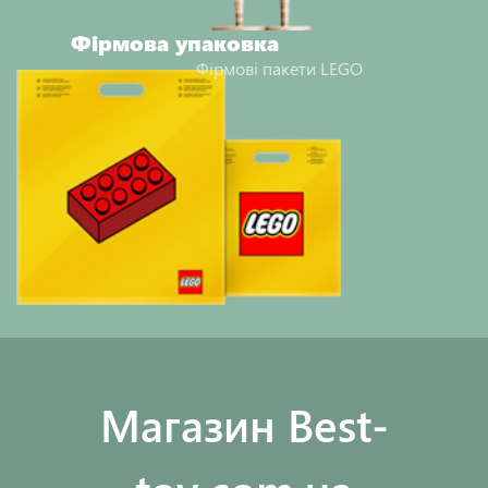
Фірмова упаковка
Фірмові пакети LEGO
Maгазин Best-