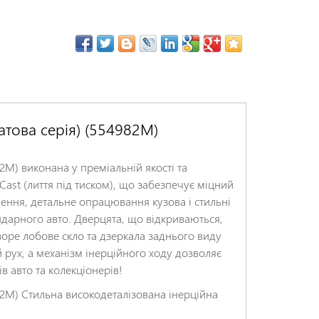
атова серія) (554982M)
2M) виконана у преміальній якості та
ast (лиття під тиском), що забезпечує міцний
ення, детальне опрацювання кузова і стильні
арного авто. Дверцята, що відкриваються,
зоре лобове скло та дзеркала заднього виду
 рух, а механізм інерційного ходу дозволяє
 авто та колекціонерів!
82M) Стильна високодеталізована інерційна