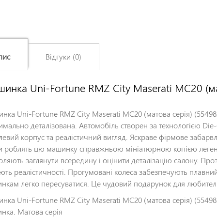
пис
Відгуки (0)
инка Uni-Fortune RMZ City Maserati MC20 (м
Залишіть відгук про цей товар першими
Ім'я
*
нка Uni-Fortune RMZ City Maserati MC20 (матова серія) (55498
имально деталізована. Автомобіль створен за технологією Die-C
левий корпус та реалістичний вигляд. Яскраве фірмове забарвл
Заголовок відгуку
*
и роблять цю машинку справжньою мініатюрною копією легенд
оляють заглянути всередину і оцінити деталізацію салону. Про
ють реалістичності. Прогумовані колеса забезпечують плавний
Відгук
*
нкам легко пересуватися. Це чудовий подарунок для любителів
нка Uni-Fortune RMZ City Maserati MC20 (матова серія) (5549
нка. Матова серія