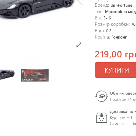
Бренд:
Uni-Fortune
Тип:
Масштабна мод
Вік:
3-16
Розмір коробки:
70
Вага:
0.2
Країна:
Гонконг
219,00 гр
КУПИТИ
Обмін/повер
Протягом 14 д
Доставка по 
Кур'єром НП –
Самовивіз – 