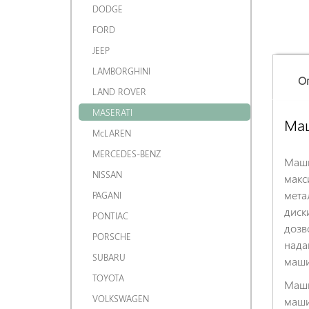
DODGE
FORD
JEEP
LAMBORGHINI
О
LAND ROVER
MASERATI
Маш
McLAREN
MERCEDES-BENZ
Маши
NISSAN
макс
мета
PAGANI
диск
PONTIAC
дозв
PORSCHE
нада
SUBARU
маши
TOYOTA
Маши
VOLKSWAGEN
маши