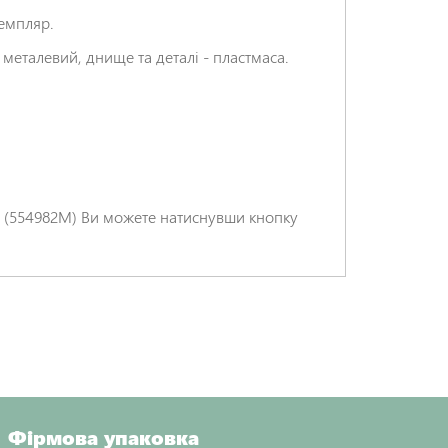
земпляр.
металевий, днище та деталі - пластмаса.
НАДІСЛАТИ ВІДГУК
) (554982M) Ви можете натиснувши кнопку
Фірмова упаковка