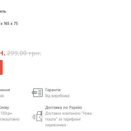
ель
 х 165 х 75
н.
299,00 грн.
нення
Гарантія
нів
Від виробника
Києву
Доставка по Україні
 130грн.
Доставка компанією "Нова
безкоштовно
пошта" за тарифами
перевізника