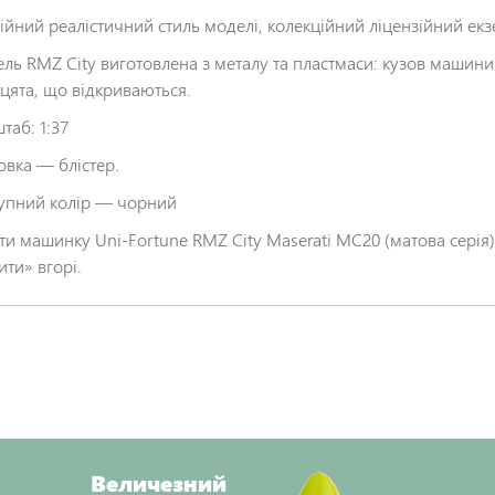
ійний реалістичний стиль моделі, колекційний ліцензійний ек
ль RMZ City виготовлена з металу та пластмаси: кузов машини 
цята, що відкриваються.
таб: 1:37
овка — блістер.
упний колір — чорний
ти машинку Uni-Fortune RMZ City Maserati MC20 (матова серія
ити» вгорі.
Величезний