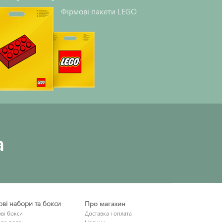
Фірмові пакети LEGO
a
рові набори та бокси
Про магазин
ові бокси
Доставка і оплата