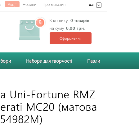
ua
а
Акції
Новини
Про магазин
В кошику:
0 товарів
0
на суму
0,00 грн.
Оформлення
абори
Набори для творчості
Пазли
 Uni-Fortune RMZ
serati MC20 (матова
(554982M)