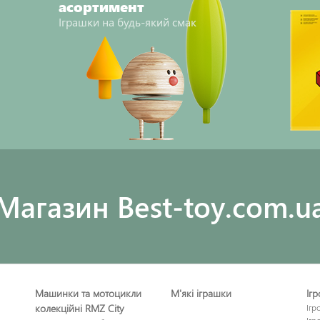
асортимент
Іграшки на будь-який смак
Maгазин Best-toy.com.u
Машинки та мотоцикли
М'які іграшки
Іг
колекційні RMZ City
Ігр