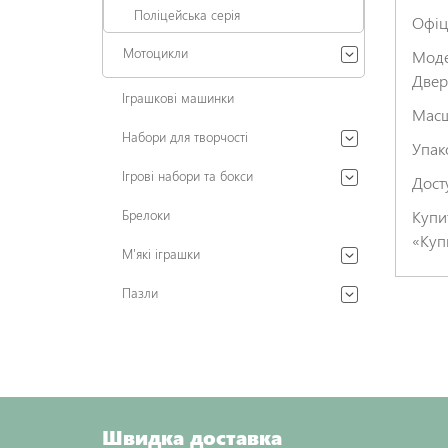
Поліцейська серія
Офіц
Мотоцикли
Моде
Двер
Іграшкові машинки
Масш
Набори для творчості
Упак
Ігрові набори та бокси
Дост
Брелоки
Купи
«Куп
М'які іграшки
Пазли
Швидка доставка