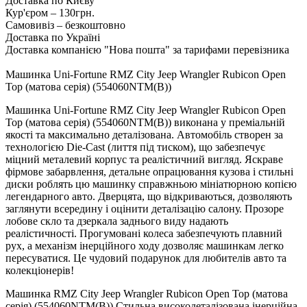
Доставка по Києву
Кур'єром – 130грн.
Самовивіз – безкоштовно
Доставка по Україні
Доставка компанією "Нова пошта" за тарифами перевізника
Машинка Uni-Fortune RMZ City Jeep Wrangler Rubicon Open
Top (матова серія) (554060NTM(B))
Машинка Uni-Fortune RMZ City Jeep Wrangler Rubicon Open
Top (матова серія) (554060NTM(B)) виконана у преміальній
якості та максимально деталізована. Автомобіль створен за
технологією Die-Cast (лиття під тиском), що забезпечує
міцний металевий корпус та реалістичний вигляд. Яскраве
фірмове забарвлення, детальне опрацювання кузова і стильні
диски роблять цю машинку справжньою мініатюрною копією
легендарного авто. Дверцята, що відкриваються, дозволяють
заглянути всередину і оцінити деталізацію салону. Прозоре
лобове скло та дзеркала заднього виду надають
реалістичності. Прогумовані колеса забезпечують плавний
рух, а механізм інерційного ходу дозволяє машинкам легко
пересуватися. Це чудовий подарунок для любителів авто та
колекціонерів!
Машинка RMZ City Jeep Wrangler Rubicon Open Top (матова
серія) (554060NTM(B)) Стильна високодеталізована інерційна