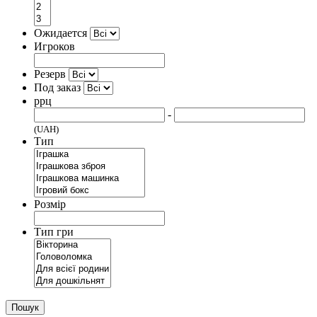
Ожидается
Игроков
Резерв
Под заказ
ррц
-
(UAH)
Тип
Розмір
Тип гри
Пошук