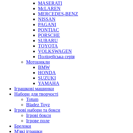
MASERATI
McLAREN
MERCEDES-BENZ
NISSAN
PAGANI
PONTIAC
PORSCHE
SUBARU
TOYOTA
VOLKSWAGEN
Поліцейська серія
Мотоцикли
BMW
HONDA
SUZUKI
YAMAHA
Іграшкові машинки
Набори для творчості
Totum
Bladez Toyz
Ігрові набори та бокси
Ігрові бокси
Ігрове поле
Брелоки
М'які іграшки