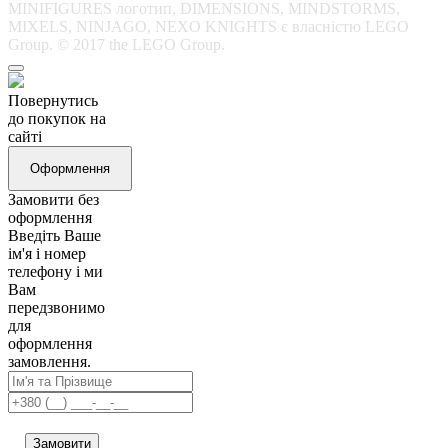
MINIFIGURES логотип, DIMENSIONS, MINDSTORMS,
MIXELS, NINJAGO, NEXO KNIGHTS є власністю LEGO
Group. © 2017 the LEGO Group.
Повернутись
до покупок на
сайті
Оформлення
Замовити без
оформлення
Введіть Ваше
ім'я і номер
телефону і ми
Вам
передзвонимо
для
оформлення
замовлення.
Замовити