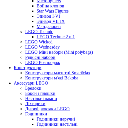
Microfighters
Война клонов
Star Wars Figures
Эпизод I-VI
Эпизод VII-IX
Мандалорец
LEGO Technic
LEGO Technic 2 в 1
LEGO Wicked
LEGO Wednesday
LEGO Міні набори (Mini polybags)
Рідкісні набори
LEGO Розпродаж
Конструктори
Конструктори магнітні SmartMax
Конструктори м'які Bakoba
Аксесуари LEGO
Брелоки
Бокси і пляшки
Настільні лампи
Ліхтарики
Дитячі рюкзаки LEGO
Годинники
Годинники наручні
Годинники настільні