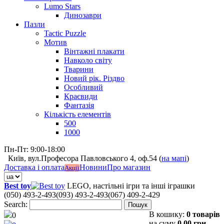
Lumo Stars
Динозаври
Пазли
Tactic Puzzle
Мотив
Вінтажні плакати
Навколо світу
Тварини
Новий рік. Різдво
Особливий
Краєвиди
Фантазія
Кількість елементів
500
1000
Пн-Пт: 9:00-18:00
Київ, вул.Професора Павловського 4, оф.54 (
на мапі
)
Доставка і оплата
Новини
Про магазин
Акції
Best toy
LEGO, настільні ігри та інші іграшки
(050) 493-2-493
(093) 493-2-493
(067) 409-2-429
Search:
Пошук
В кошику:
0 товарів
0
на суму
0,00 грн.