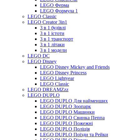
LEGO Ферма
LEGO Формула 1
LEGO Classic
LEGO Creator 3in1
3 в 1 будівлі
3 в 1 істоти
3 в 1 транспорт
3 в 1 літаки
3 в 1 модели
LEGO DC
LEGO Disney
LEGO Disney Mickey and Friends
LEGO Disney Princess
LEGO Lightyear
LEGO Classic
LEGO DREAMZzz
LEGO DUPLO
LEGO DUPLO Для найменших
LEGO DUPLO Зоопарк
LEGO DUPLO Машинки
LEGO DUPLO Свинка Пеппа
LEGO DUPLO Пожежні
LEGO DUPLO Поліція
LEGO DUPLO Поїзди та Рейки