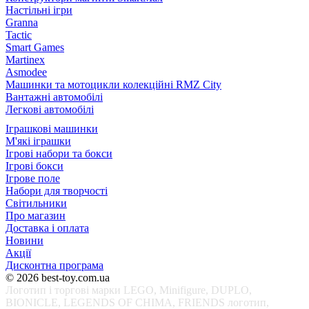
Настільні ігри
Granna
Tactic
Smart Games
Martinex
Asmodee
Машинки та мотоцикли колекційні RMZ City
Вантажні автомобілі
Легкові автомобілі
Іграшкові машинки
М'які іграшки
Ігрові набори та бокси
Ігрові бокси
Ігрове поле
Набори для творчості
Світильники
Про магазин
Доставка і оплата
Новини
Акції
Дисконтна програма
© 2026 best-toy.com.ua
Логотип і торгові марки LEGO, Minifigure, DUPLO,
BIONICLE, LEGENDS OF CHIMA, FRIENDS логотип,