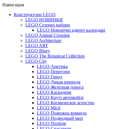
Навигация
Конструктори LEGO
LEGO НОВИНКИ
LEGO Сезонні набори
LEGO Новорічні адвент календарі
LEGO Animal Crossing
LEGO Architecture
LEGO ART
LEGO Bluey
LEGO The Botanical Collection
LEGO City
LEGO Арктика
LEGO Перегони
LEGO Город
LEGO Дикая природа
LEGO Железная дорога
LEGO Каскадери
LEGO Круті автомобілі
LEGO Космическое агенство
LEGO Місії
LEGO Пожежна команда
LEGO Подводный мир
LEGO Поліція
LEGO Спасатели