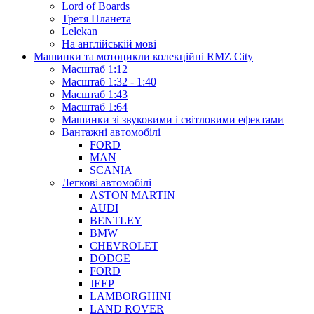
Lord of Boards
Третя Планета
Lelekan
На англійській мові
Машинки та мотоцикли колекційні RMZ City
Масштаб 1:12
Масштаб 1:32 - 1:40
Масштаб 1:43
Масштаб 1:64
Машинки зі звуковими і світловими ефектами
Вантажні автомобілі
FORD
MAN
SCANIA
Легкові автомобілі
ASTON MARTIN
AUDI
BENTLEY
BMW
CHEVROLET
DODGE
FORD
JEEP
LAMBORGHINI
LAND ROVER