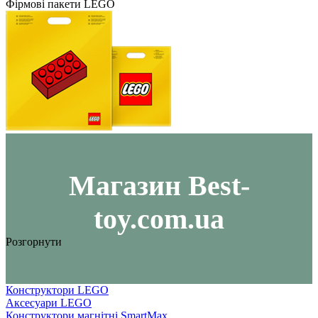
Фірмові пакети LEGO
Maгазин Best-
toy.com.ua
Розгорнути
Конструктори LEGO
Аксесуари LEGO
Конструктори магнітні SmartMax