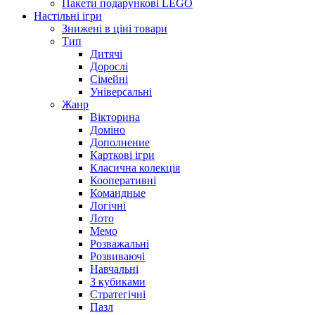
Пакети подарункові LEGO
Настільні ігри
Знижені в ціні товари
Тип
Дитячі
Дорослі
Сімейні
Універсальні
Жанр
Вікторина
Доміно
Дополнение
Карткові ігри
Класична колекція
Кооперативні
Командные
Логічні
Лото
Мемо
Розважальні
Розвиваючі
Навчальні
З кубиками
Стратегічні
Пазл