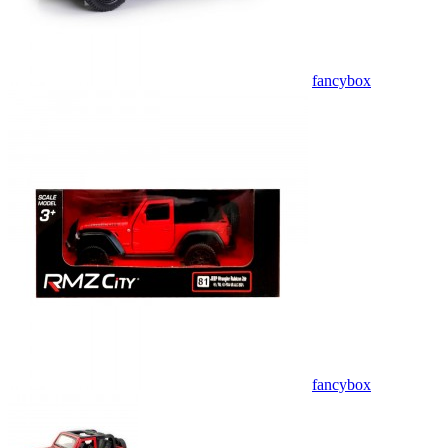
fancybox
fancybox