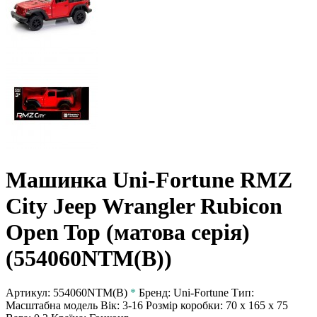
Машинка Uni-Fortune RMZ
City Jeep Wrangler Rubicon
Open Top (матова серія)
(554060NTM(B))
Артикул:
554060NTM(B)
*
Бренд:
Uni-Fortune
Тип:
Масштабна модель
Вік:
3-16
Розмір коробки:
70 х 165 х 75