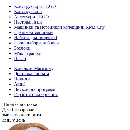
Конструктори LEGO
Конструктори
Аксесуари LEGO
Настільні ігри
Машинки та мотоцикли колекційні RMZ City
Іграшкові машинки
Набори для творчості
Ігрові набори та бокси
Брелоки
М'які іграшки
Пазли
Контакти Магазину
Доставка і оплата
Новини
Акції
Дисконтна програма
Гарантія і повернення
Швидка доставка
Деякі товари ми
зможемо доставити
день у день