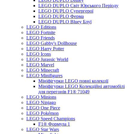
LEGO DUPLO Disney
LEGO DUPLO Світ Юрського Періоду
LEGO DUPLO Супергерої
LEGO DUPLO Ферма
LEGO DUPLO Bluey Блуї
LEGO Editions
LEGO Fortnite
LEGO Friends
LEGO Gabby's Dollhouse
LEGO Harry Potter
LEGO Icons
LEGO Jurassic World
LEGO Marvel
LEGO Minecraft
LEGO Minifigures
Мініфігурки LEGO повні колекції
Мініфігурки LEGO Колекційні автомобілі
для перегонів F1® 71049
LEGO Minions
LEGO Ninjago
LEGO One Piece
LEGO Pokémon
LEGO Speed Champions
F1® Формула 1
LEGO Star Wars