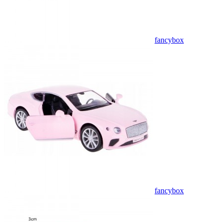
fancybox
fancybox