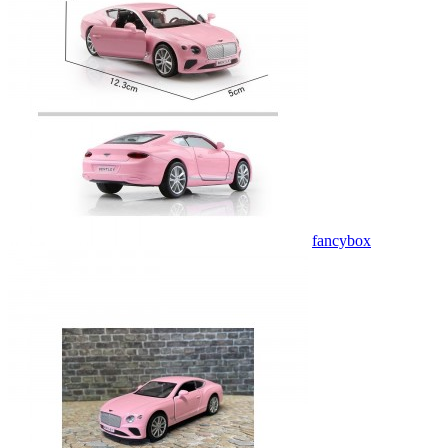
fancybox