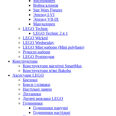
Microfighters
Война клонов
Star Wars Figures
Эпизод I-VI
Эпизод VII-IX
Мандалорец
LEGO Technic
LEGO Technic 2 в 1
LEGO Wicked
LEGO Wednesday
LEGO Міні набори (Mini polybags)
Рідкісні набори
LEGO Розпродаж
Конструктори
Конструктори магнітні SmartMax
Конструктори м'які Bakoba
Аксесуари LEGO
Брелоки
Бокси і пляшки
Настільні лампи
Ліхтарики
Дитячі рюкзаки LEGO
Годинники
Годинники наручні
Годинники настільні