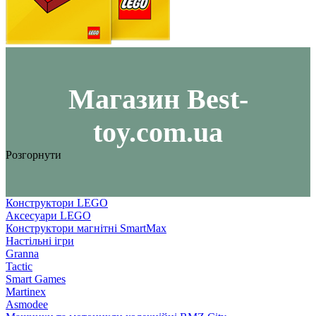
Maгазин Best-
toy.com.ua
Розгорнути
Конструктори LEGO
Аксесуари LEGO
Конструктори магнітні SmartMax
Настільні ігри
Granna
Tactic
Smart Games
Martinex
Asmodee