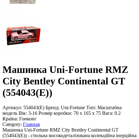
Машинка Uni-Fortune RMZ
City Bentley Continental GT
(554043(E))
Артикул:
554043(E)
Бренд:
Uni-Fortune
Тип:
Масштабна
модель
Вік:
3-16
Розмір коробки:
70 х 165 х 75
Вага:
0.2
Країна:
Гонконг
Category:
Главная
Машинка Uni-Fortune RMZ City Bentley Continental GT
(554043(E)) - стильна високодеталізована колекційна інерційна