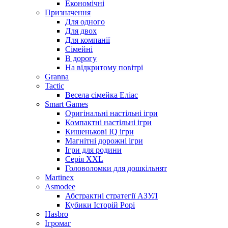
Економічні
Призначення
Для одного
Для двох
Для компанії
Сімейні
В дорогу
На відкритому повітрі
Granna
Tactic
Весела сімейка Еліас
Smart Games
Оригінальні настільні ігри
Компактні настільні ігри
Кишенькові IQ ігри
Магнітні дорожні ігри
Ігри для родини
Серія XXL
Головоломки для дошкільнят
Martinex
Asmodee
Абстрактні стратегії АЗУЛ
Кубики Історій Рорі
Hasbro
Ігромаг