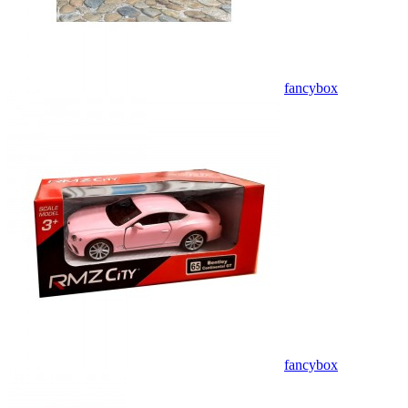
fancybox
fancybox