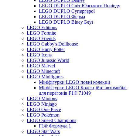
LEGO DUPLO Disney
LEGO DUPLO Світ Юрського Періоду
LEGO DUPLO Супергерої
LEGO DUPLO Ферма
LEGO DUPLO Bluey Блуї
LEGO Editions
LEGO Fortnite
LEGO Friends
LEGO Gabby's Dollhouse
LEGO Harry Potter
LEGO Icons
LEGO Jurassic World
LEGO Marvel
LEGO Minecraft
LEGO Minifigures
Мініфігурки LEGO повні колекції
Мініфігурки LEGO Колекційні автомобілі
для перегонів F1® 71049
LEGO Minions
LEGO Ninjago
LEGO One Piece
LEGO Pokémon
LEGO Speed Champions
F1® Формула 1
LEGO Star Wars