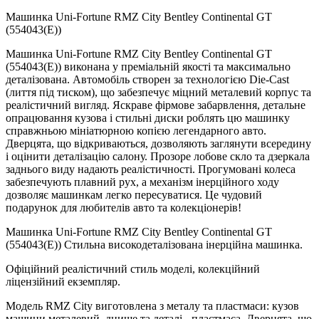
Машинка Uni-Fortune RMZ City Bentley Continental GT
(554043(E))
Машинка Uni-Fortune RMZ City Bentley Continental GT
(554043(E)) виконана у преміальній якості та максимально
деталізована. Автомобіль створен за технологією Die-Cast
(лиття під тиском), що забезпечує міцний металевий корпус та
реалістичний вигляд. Яскраве фірмове забарвлення, детальне
опрацювання кузова і стильні диски роблять цю машинку
справжньою мініатюрною копією легендарного авто.
Дверцята, що відкриваються, дозволяють заглянути всередину
і оцінити деталізацію салону. Прозоре лобове скло та дзеркала
заднього виду надають реалістичності. Прогумовані колеса
забезпечують плавний рух, а механізм інерційного ходу
дозволяє машинкам легко пересуватися. Це чудовий
подарунок для любителів авто та колекціонерів!
Машинка Uni-Fortune RMZ City Bentley Continental GT
(554043(E)) Стильна високодеталізована інерційна машинка.
Офіційний реалістичний стиль моделі, колекційний
ліцензійний екземпляр.
Модель RMZ City виготовлена ​​з металу та пластмаси: кузов
машини металевий, днище та деталі - пластмаса. Дверцята, що