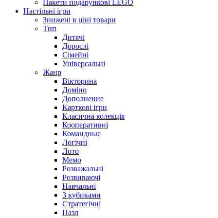
Пакети подарункові LEGO
Настільні ігри
Знижені в ціні товари
Тип
Дитячі
Дорослі
Сімейні
Універсальні
Жанр
Вікторина
Доміно
Дополнение
Карткові ігри
Класична колекція
Кооперативні
Командные
Логічні
Лото
Мемо
Розважальні
Розвиваючі
Навчальні
З кубиками
Стратегічні
Пазл