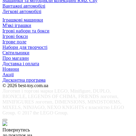
Машинки та мотоцикли колекційні RMZ City
Вантажні автомобілі
Легкові автомобілі
Іграшкові машинки
М'які іграшки
Ігрові набори та бокси
Ігрові бокси
Ігрове поле
Набори для творчості
Світильники
Про магазин
Доставка і оплата
Новини
Акції
Дисконтна програма
© 2026 best-toy.com.ua
Логотип і торгові марки LEGO, Minifigure, DUPLO,
BIONICLE, LEGENDS OF CHIMA, FRIENDS логотип,
MINIFIGURES логотип, DIMENSIONS, MINDSTORMS,
MIXELS, NINJAGO, NEXO KNIGHTS є власністю LEGO
Group. © 2017 the LEGO Group.
Повернутись
до покупок на