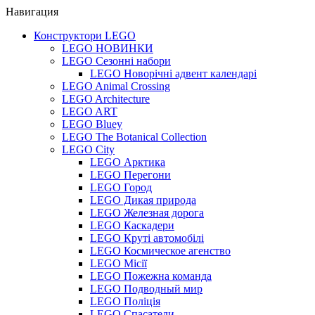
Навигация
Конструктори LEGO
LEGO НОВИНКИ
LEGO Сезонні набори
LEGO Новорічні адвент календарі
LEGO Animal Crossing
LEGO Architecture
LEGO ART
LEGO Bluey
LEGO The Botanical Collection
LEGO City
LEGO Арктика
LEGO Перегони
LEGO Город
LEGO Дикая природа
LEGO Железная дорога
LEGO Каскадери
LEGO Круті автомобілі
LEGO Космическое агенство
LEGO Місії
LEGO Пожежна команда
LEGO Подводный мир
LEGO Поліція
LEGO Спасатели