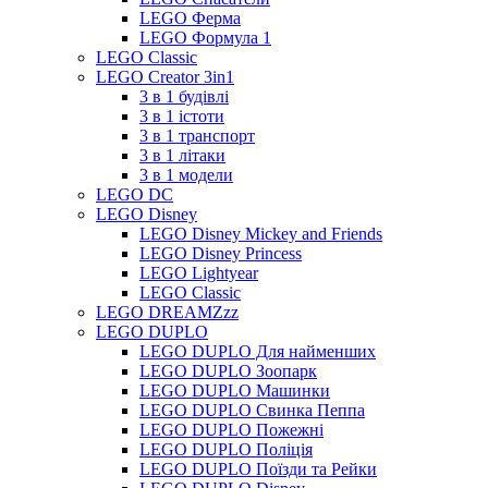
LEGO Ферма
LEGO Формула 1
LEGO Classic
LEGO Creator 3in1
3 в 1 будівлі
3 в 1 істоти
3 в 1 транспорт
3 в 1 літаки
3 в 1 модели
LEGO DC
LEGO Disney
LEGO Disney Mickey and Friends
LEGO Disney Princess
LEGO Lightyear
LEGO Classic
LEGO DREAMZzz
LEGO DUPLO
LEGO DUPLO Для найменших
LEGO DUPLO Зоопарк
LEGO DUPLO Машинки
LEGO DUPLO Свинка Пеппа
LEGO DUPLO Пожежні
LEGO DUPLO Поліція
LEGO DUPLO Поїзди та Рейки