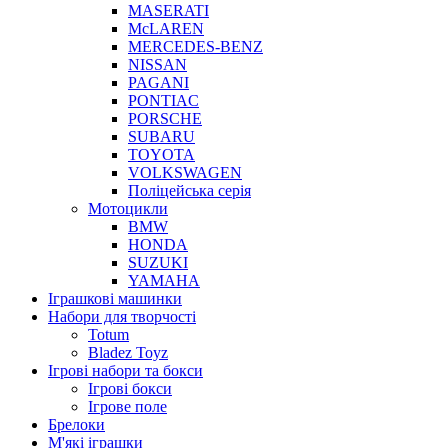
MASERATI
McLAREN
MERCEDES-BENZ
NISSAN
PAGANI
PONTIAC
PORSCHE
SUBARU
TOYOTA
VOLKSWAGEN
Поліцейська серія
Мотоцикли
BMW
HONDA
SUZUKI
YAMAHA
Іграшкові машинки
Набори для творчості
Totum
Bladez Toyz
Ігрові набори та бокси
Ігрові бокси
Ігрове поле
Брелоки
М'які іграшки