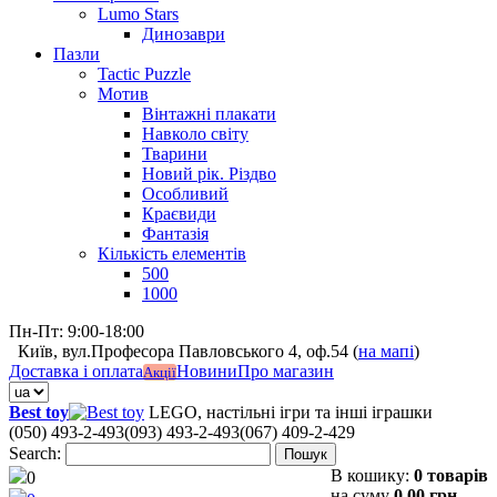
Lumo Stars
Динозаври
Пазли
Tactic Puzzle
Мотив
Вінтажні плакати
Навколо світу
Тварини
Новий рік. Різдво
Особливий
Краєвиди
Фантазія
Кількість елементів
500
1000
Пн-Пт: 9:00-18:00
Київ, вул.Професора Павловського 4, оф.54 (
на мапі
)
Доставка і оплата
Новини
Про магазин
Акції
Best toy
LEGO, настільні ігри та інші іграшки
(050) 493-2-493
(093) 493-2-493
(067) 409-2-429
Search:
Пошук
В кошику:
0 товарів
0
на суму
0,00 грн.