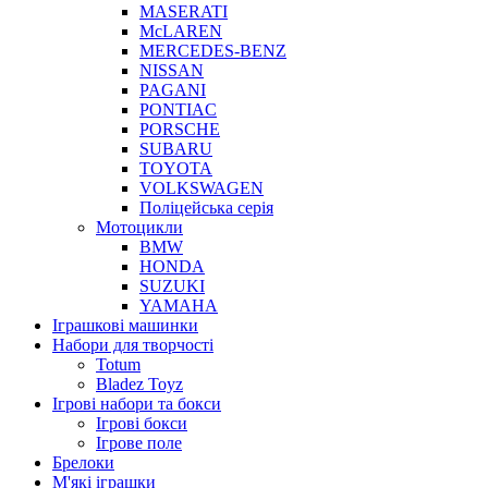
MASERATI
McLAREN
MERCEDES-BENZ
NISSAN
PAGANI
PONTIAC
PORSCHE
SUBARU
TOYOTA
VOLKSWAGEN
Поліцейська серія
Мотоцикли
BMW
HONDA
SUZUKI
YAMAHA
Іграшкові машинки
Набори для творчості
Totum
Bladez Toyz
Ігрові набори та бокси
Ігрові бокси
Ігрове поле
Брелоки
М'які іграшки