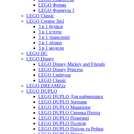
LEGO Ферма
LEGO Формула 1
LEGO Classic
LEGO Creator 3in1
3 в 1 будівлі
3 в 1 істоти
3 в 1 транспорт
3 в 1 літаки
3 в 1 модели
LEGO DC
LEGO Disney
LEGO Disney Mickey and Friends
LEGO Disney Princess
LEGO Lightyear
LEGO Classic
LEGO DREAMZzz
LEGO DUPLO
LEGO DUPLO Для найменших
LEGO DUPLO Зоопарк
LEGO DUPLO Машинки
LEGO DUPLO Свинка Пеппа
LEGO DUPLO Пожежні
LEGO DUPLO Поліція
LEGO DUPLO Поїзди та Рейки