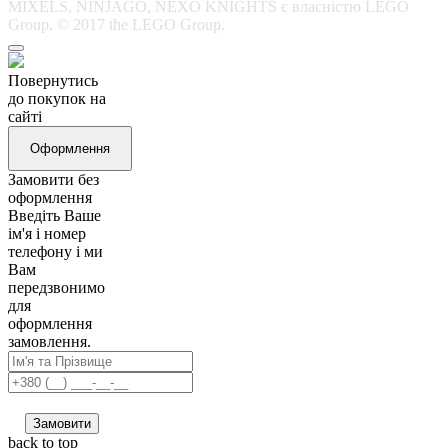
MIXELS, NINJAGO, NEXO KNIGHTS є власністю LEGO
Group. © 2017 the LEGO Group.
Повернутись
до покупок на
сайті
Оформлення
Замовити без
оформлення
Введіть Ваше
ім'я і номер
телефону і ми
Вам
передзвонимо
для
оформлення
замовлення.
Замовити
back to top