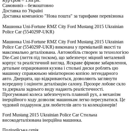
Кур'єром – 130грн.
Самовивіз – безкоштовно
Доставка по Україні
Доставка компанією "Нова пошта" за тарифами перевізника
Машинка Uni-Fortune RMZ City Ford Mustang 2015 Ukrainian
Police Car (554029P-UKR)
Машинка Uni-Fortune RMZ City Ford Mustang 2015 Ukrainian
Police Car (554029P-UKR) виконана у преміальній якості та
максимально деталізована. Автомобіль створен за технологією
Die-Cast (лиття під тиском), що забезпечує міцний металевий
корпус та реалістичний вигляд. Яскраве фірмове забарвлення,
детальне опрацювання кузова і стильні диски роблять цю
машинку справжньою мініатюрною копією легендарного
авто. Дверцята, що відкриваються, дозволяють заглянути
всередину і оцінити деталізацію салону. Прозоре лобове скло
та дзеркала заднього виду надають реалістичності.
Прогумовані колеса забезпечують плавний рух, а механізм
інерційного ходу дозволяє машинкам легко пересуватися. Це
чудовий подарунок для любителів авто та колекціонерів!
Ford Mustang 2015 Ukrainian Police Car Стильна
високодеталізована інерційна машинка.
Поліцейська серія.