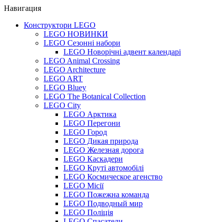
Навигация
Конструктори LEGO
LEGO НОВИНКИ
LEGO Сезонні набори
LEGO Новорічні адвент календарі
LEGO Animal Crossing
LEGO Architecture
LEGO ART
LEGO Bluey
LEGO The Botanical Collection
LEGO City
LEGO Арктика
LEGO Перегони
LEGO Город
LEGO Дикая природа
LEGO Железная дорога
LEGO Каскадери
LEGO Круті автомобілі
LEGO Космическое агенство
LEGO Місії
LEGO Пожежна команда
LEGO Подводный мир
LEGO Поліція
LEGO Спасатели