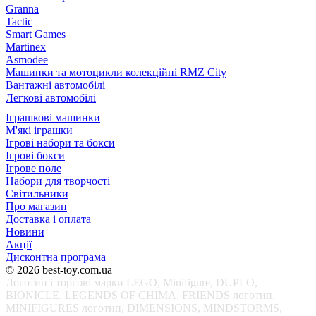
Granna
Tactic
Smart Games
Martinex
Asmodee
Машинки та мотоцикли колекційні RMZ City
Вантажні автомобілі
Легкові автомобілі
Іграшкові машинки
М'які іграшки
Ігрові набори та бокси
Ігрові бокси
Ігрове поле
Набори для творчості
Світильники
Про магазин
Доставка і оплата
Новини
Акції
Дисконтна програма
© 2026 best-toy.com.ua
Логотип і торгові марки LEGO, Minifigure, DUPLO,
BIONICLE, LEGENDS OF CHIMA, FRIENDS логотип,
MINIFIGURES логотип, DIMENSIONS, MINDSTORMS,