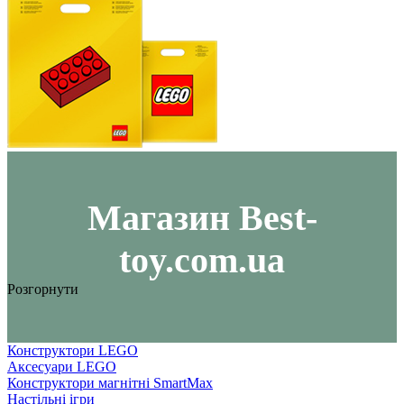
Maгазин Best-
toy.com.ua
Розгорнути
Конструктори LEGO
Аксесуари LEGO
Конструктори магнітні SmartMax
Настільні ігри