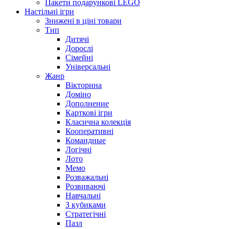
Пакети подарункові LEGO
Настільні ігри
Знижені в ціні товари
Тип
Дитячі
Дорослі
Сімейні
Універсальні
Жанр
Вікторина
Доміно
Дополнение
Карткові ігри
Класична колекція
Кооперативні
Командные
Логічні
Лото
Мемо
Розважальні
Розвиваючі
Навчальні
З кубиками
Стратегічні
Пазл