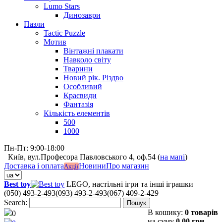
Lumo Stars
Динозаври
Пазли
Tactic Puzzle
Мотив
Вінтажні плакати
Навколо світу
Тварини
Новий рік. Різдво
Особливий
Краєвиди
Фантазія
Кількість елементів
500
1000
Пн-Пт: 9:00-18:00
Київ, вул.Професора Павловського 4, оф.54 (
на мапі
)
Доставка і оплата
Новини
Про магазин
Акції
Best toy
LEGO, настільні ігри та інші іграшки
(050) 493-2-493
(093) 493-2-493
(067) 409-2-429
Search:
Пошук
В кошику:
0 товарів
0
на суму
0,00 грн.