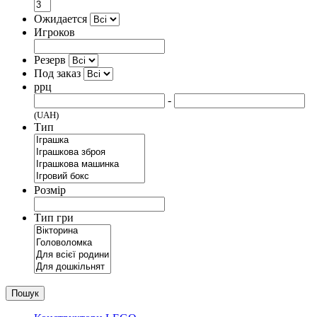
Ожидается
Игроков
Резерв
Под заказ
ррц
-
(UAH)
Тип
Розмір
Тип гри
Пошук