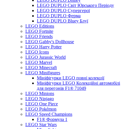
LEGO DUPLO Disney
LEGO DUPLO Світ Юрського Періоду
LEGO DUPLO Супергерої
LEGO DUPLO Ферма
LEGO DUPLO Bluey Блуї
LEGO Editions
LEGO Fortnite
LEGO Friends
LEGO Gabby's Dollhouse
LEGO Harry Potter
LEGO Icons
LEGO Jurassic World
LEGO Marvel
LEGO Minecraft
LEGO Minifigures
Мініфігурки LEGO повні колекції
Мініфігурки LEGO Колекційні автомобілі
для перегонів F1® 71049
LEGO Minions
LEGO Ninjago
LEGO One Piece
LEGO Pokémon
LEGO Speed Champions
F1® Формула 1
LEGO Star Wars