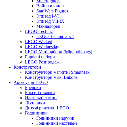
Microfighters
Война клонов
Star Wars Figures
Эпизод I-VI
Эпизод VII-IX
Мандалорец
LEGO Technic
LEGO Technic 2 в 1
LEGO Wicked
LEGO Wednesday
LEGO Міні набори (Mini polybags)
Рідкісні набори
LEGO Розпродаж
Конструктори
Конструктори магнітні SmartMax
Конструктори м'які Bakoba
Аксесуари LEGO
Брелоки
Бокси і пляшки
Настільні лампи
Ліхтарики
Дитячі рюкзаки LEGO
Годинники
Годинники наручні
Годинники настільні