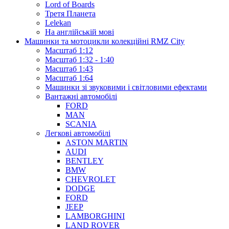
Lord of Boards
Третя Планета
Lelekan
На англійській мові
Машинки та мотоцикли колекційні RMZ City
Масштаб 1:12
Масштаб 1:32 - 1:40
Масштаб 1:43
Масштаб 1:64
Машинки зі звуковими і світловими ефектами
Вантажні автомобілі
FORD
MAN
SCANIA
Легкові автомобілі
ASTON MARTIN
AUDI
BENTLEY
BMW
CHEVROLET
DODGE
FORD
JEEP
LAMBORGHINI
LAND ROVER