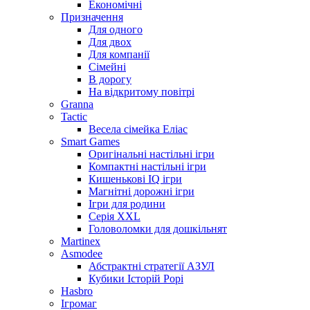
Економічні
Призначення
Для одного
Для двох
Для компанії
Сімейні
В дорогу
На відкритому повітрі
Granna
Tactic
Весела сімейка Еліас
Smart Games
Оригінальні настільні ігри
Компактні настільні ігри
Кишенькові IQ ігри
Магнітні дорожні ігри
Ігри для родини
Серія XXL
Головоломки для дошкільнят
Martinex
Asmodee
Абстрактні стратегії АЗУЛ
Кубики Історій Рорі
Hasbro
Ігромаг