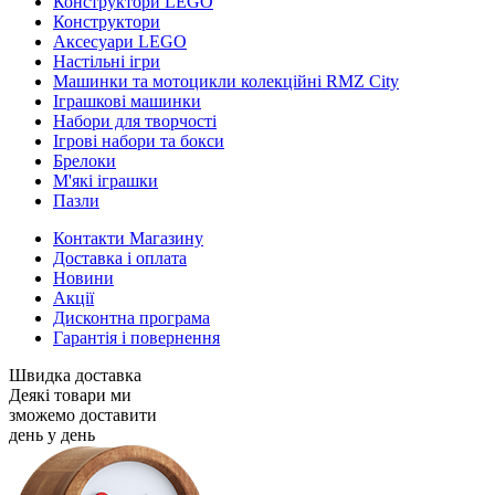
Конструктори LEGO
Конструктори
Аксесуари LEGO
Настільні ігри
Машинки та мотоцикли колекційні RMZ City
Іграшкові машинки
Набори для творчості
Ігрові набори та бокси
Брелоки
М'які іграшки
Пазли
Контакти Магазину
Доставка і оплата
Новини
Акції
Дисконтна програма
Гарантія і повернення
Швидка доставка
Деякі товари ми
зможемо доставити
день у день