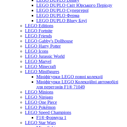
LEGO DUPLO Disney
LEGO DUPLO Світ Юрського Періоду
LEGO DUPLO Супергерої
LEGO DUPLO Ферма
LEGO DUPLO Bluey Блуї
LEGO Editions
LEGO Fortnite
LEGO Friends
LEGO Gabby's Dollhouse
LEGO Harry Potter
LEGO Icons
LEGO Jurassic World
LEGO Marvel
LEGO Minecraft
LEGO Minifigures
Мініфігурки LEGO повні колекції
Мініфігурки LEGO Колекційні автомобілі
для перегонів F1® 71049
LEGO Minions
LEGO Ninjago
LEGO One Piece
LEGO Pokémon
LEGO Speed Champions
F1® Формула 1
LEGO Star Wars