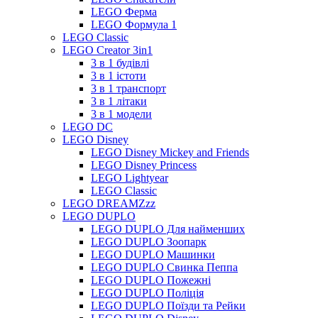
LEGO Ферма
LEGO Формула 1
LEGO Classic
LEGO Creator 3in1
3 в 1 будівлі
3 в 1 істоти
3 в 1 транспорт
3 в 1 літаки
3 в 1 модели
LEGO DC
LEGO Disney
LEGO Disney Mickey and Friends
LEGO Disney Princess
LEGO Lightyear
LEGO Classic
LEGO DREAMZzz
LEGO DUPLO
LEGO DUPLO Для найменших
LEGO DUPLO Зоопарк
LEGO DUPLO Машинки
LEGO DUPLO Свинка Пеппа
LEGO DUPLO Пожежні
LEGO DUPLO Поліція
LEGO DUPLO Поїзди та Рейки