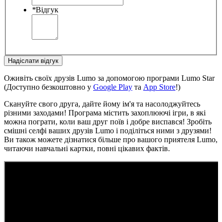
*
Відгук
Надіслати відгук
Оживіть своїх друзів Lumo за допомогою програми Lumo Star
(Доступно безкоштовно у
Google Play
та
App Store
!)
Скануйте свого друга, дайте йому ім'я та насолоджуйтесь
різними заходами! Програма містить захоплюючі ігри, в які
можна пограти, коли ваш друг поїв і добре виспався! Зробіть
смішні селфі ваших друзів Lumo і поділіться ними з друзями!
Ви також можете дізнатися більше про вашого приятеля Lumo,
читаючи навчальні картки, повні цікавих фактів.