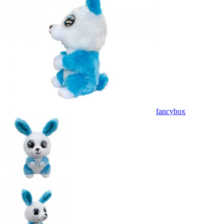
fancybox