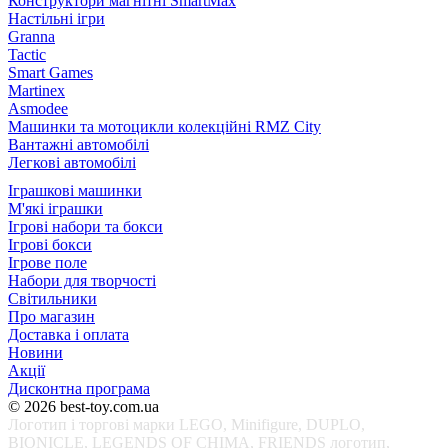
Конструктори магнітні SmartMax
Настільні ігри
Granna
Tactic
Smart Games
Martinex
Asmodee
Машинки та мотоцикли колекційні RMZ City
Вантажні автомобілі
Легкові автомобілі
Іграшкові машинки
М'які іграшки
Ігрові набори та бокси
Ігрові бокси
Ігрове поле
Набори для творчості
Світильники
Про магазин
Доставка і оплата
Новини
Акції
Дисконтна програма
© 2026 best-toy.com.ua
Логотип і торгові марки LEGO, Minifigure, DUPLO,
BIONICLE, LEGENDS OF CHIMA, FRIENDS логотип,