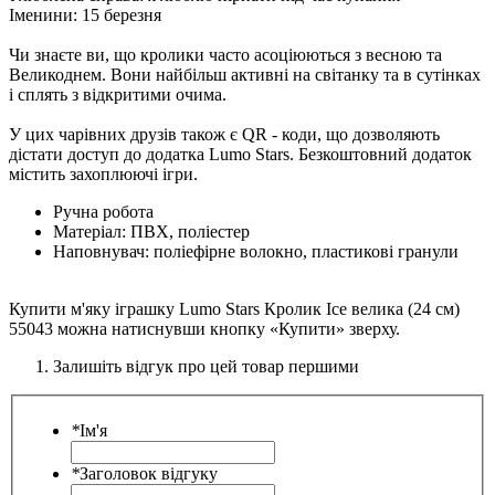
Іменини: 15 березня
Чи знаєте ви, що кролики часто асоціюються з весною та
Великоднем. Вони найбільш активні на світанку та в сутінках
і сплять з відкритими очима.
У цих чарівних друзів також є QR - коди, що дозволяють
дістати доступ до додатка Lumo Stars. Безкоштовний додаток
містить захоплюючі ігри.
Ручна робота
Матеріал: ПВХ, поліестер
Наповнувач: поліефірне волокно, пластикові гранули
Купити м'яку іграшку Lumo Stars Кролик Ice велика (24 см)
55043 можна натиснувши кнопку «Купити» зверху.
Залишіть відгук про цей товар першими
*
Ім'я
*
Заголовок відгуку