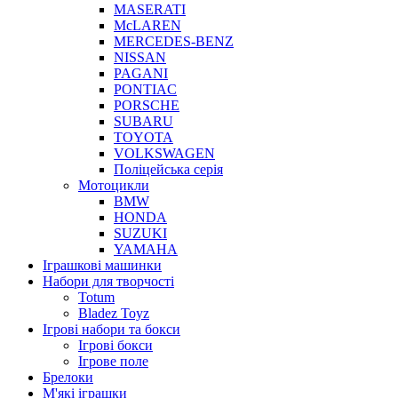
MASERATI
McLAREN
MERCEDES-BENZ
NISSAN
PAGANI
PONTIAC
PORSCHE
SUBARU
TOYOTA
VOLKSWAGEN
Поліцейська серія
Мотоцикли
BMW
HONDA
SUZUKI
YAMAHA
Іграшкові машинки
Набори для творчості
Totum
Bladez Toyz
Ігрові набори та бокси
Ігрові бокси
Ігрове поле
Брелоки
М'які іграшки