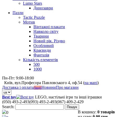
Lumo Stars
Динозаври
Пазли
Tactic Puzzle
Мотив
Вінтажні плакати
Навколо світу
Тварини
Новий рік. Різдво
Особливий
Краєвиди
Фантазія
Кількість елементів
500
1000
Пн-Пт: 9:00-18:00
Київ, вул.Професора Павловського 4, оф.54 (
на мапі
)
Доставка і оплата
Новини
Про магазин
Акції
Best toy
LEGO, настільні ігри та інші іграшки
(050) 493-2-493
(093) 493-2-493
(067) 409-2-429
Search:
Пошук
В кошику:
0 товарів
0
на суму
0,00 грн.