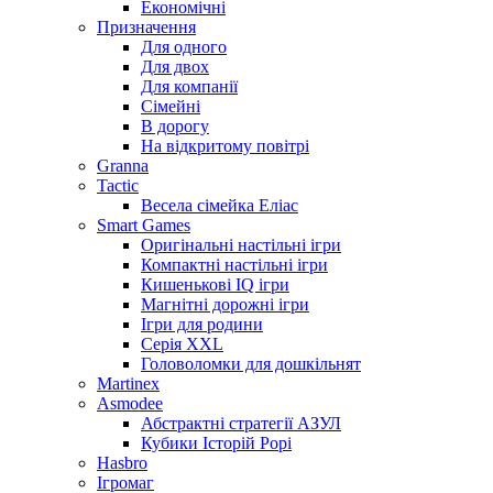
Економічні
Призначення
Для одного
Для двох
Для компанії
Сімейні
В дорогу
На відкритому повітрі
Granna
Tactic
Весела сімейка Еліас
Smart Games
Оригінальні настільні ігри
Компактні настільні ігри
Кишенькові IQ ігри
Магнітні дорожні ігри
Ігри для родини
Серія XXL
Головоломки для дошкільнят
Martinex
Asmodee
Абстрактні стратегії АЗУЛ
Кубики Історій Рорі
Hasbro
Ігромаг