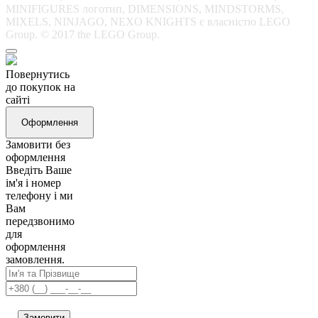
MINIFIGURES логотип, DIMENSIONS, MINDSTORMS,
MIXELS, NINJAGO, NEXO KNIGHTS є власністю LEGO
Group. © 2017 the LEGO Group.
Повернутись
до покупок на
сайті
Оформлення
Замовити без
оформлення
Введіть Ваше
ім'я і номер
телефону і ми
Вам
передзвонимо
для
оформлення
замовлення.
Замовити