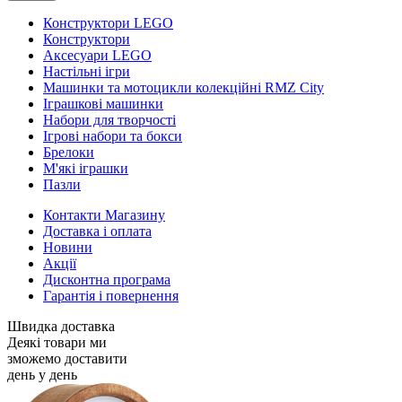
Конструктори LEGO
Конструктори
Аксесуари LEGO
Настільні ігри
Машинки та мотоцикли колекційні RMZ City
Іграшкові машинки
Набори для творчості
Ігрові набори та бокси
Брелоки
М'які іграшки
Пазли
Контакти Магазину
Доставка і оплата
Новини
Акції
Дисконтна програма
Гарантія і повернення
Швидка доставка
Деякі товари ми
зможемо доставити
день у день