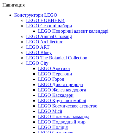
Навигация
Конструктори LEGO
LEGO НОВИНКИ
LEGO Сезонні набори
LEGO Новорічні адвент календарі
LEGO Animal Crossing
LEGO Architecture
LEGO ART
LEGO Bluey
LEGO The Botanical Collection
LEGO City
LEGO Арктика
LEGO Перегони
LEGO Город
LEGO Дикая природа
LEGO Железная дорога
LEGO Каскадери
LEGO Круті автомобілі
LEGO Космическое агенство
LEGO Місії
LEGO Пожежна команда
LEGO Подводный мир
LEGO Поліція
LEGO Спасатели