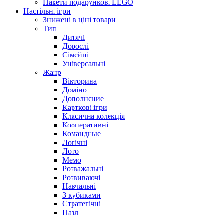
Пакети подарункові LEGO
Настільні ігри
Знижені в ціні товари
Тип
Дитячі
Дорослі
Сімейні
Універсальні
Жанр
Вікторина
Доміно
Дополнение
Карткові ігри
Класична колекція
Кооперативні
Командные
Логічні
Лото
Мемо
Розважальні
Розвиваючі
Навчальні
З кубиками
Стратегічні
Пазл