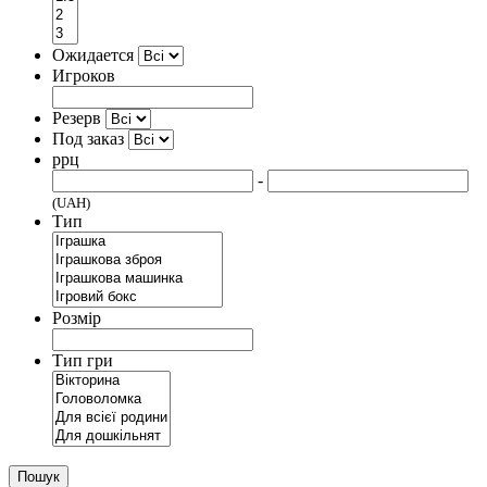
Ожидается
Игроков
Резерв
Под заказ
ррц
-
(UAH)
Тип
Розмір
Тип гри
Пошук