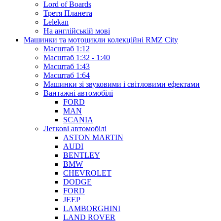
Lord of Boards
Третя Планета
Lelekan
На англійській мові
Машинки та мотоцикли колекційні RMZ City
Масштаб 1:12
Масштаб 1:32 - 1:40
Масштаб 1:43
Масштаб 1:64
Машинки зі звуковими і світловими ефектами
Вантажні автомобілі
FORD
MAN
SCANIA
Легкові автомобілі
ASTON MARTIN
AUDI
BENTLEY
BMW
CHEVROLET
DODGE
FORD
JEEP
LAMBORGHINI
LAND ROVER