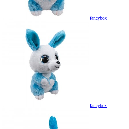
fancybox
fancybox