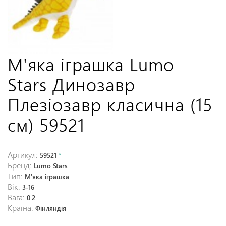
М'яка іграшка Lumo
Stars Динозавр
Плезіозавр класична (15
см) 59521
Артикул:
59521
*
Бренд:
Lumo Stars
Тип:
М'яка іграшка
Вік:
3-16
Вага:
0.2
Країна:
Фінляндія