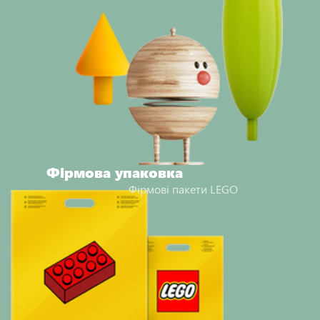
Фірмова упаковка
Фірмові пакети LEGO