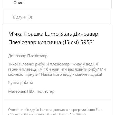
Опис
Відгуки (0)
М'яка іграшка Lumo Stars Динозавр
Залишіть відгук про цей товар першими
Плезіозавр класична (15 см) 59521
Ім'я
*
Динозавр Плезіозавр
Заголовок відгуку
*
Тихо! Я ловлю рибу! Я плезіозавр і живу у воді. Я
гарний плавець і міг би навчити вас ловити рибу? Ми
можемо пірнути? Назва мого виду - майже ящірка!
Відгук
*
Ручна робота
Матеріал: ПВХ, поліестер
Оживіть своїх друзів Lumo за допомогою програми Lumo Star
(Доступно безкоштовно у
Google Play
та
App Store
!)