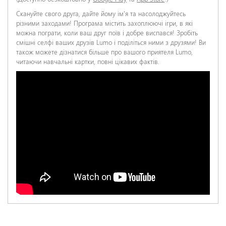
Скануйте свого друга, дайте йому ім'я та насолоджуйтесь
НАДІСЛАТИ ВІДГУК
різними заходами! Програма містить захоплюючі ігри, в які
можна пограти, коли ваш друг поїв і добре виспався! Зробіть
смішні селфі ваших друзів Lumo і поділіться ними з друзями! Ви
також можете дізнатися більше про вашого приятеля Lumo,
читаючи навчальні картки, повні цікавих фактів.