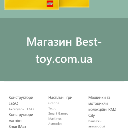
Maгазин Best-
toy.com.ua
Конструктори
Настільні ігри
Машинки та
LEGO
Granna
мотоцикли
Tactic
Аксесуари LEGO
колекційні RMZ
Smart Games
Конструктори
City
Martinex
магнітні
Вантажні
Asmodee
SmartMax
автомобілі