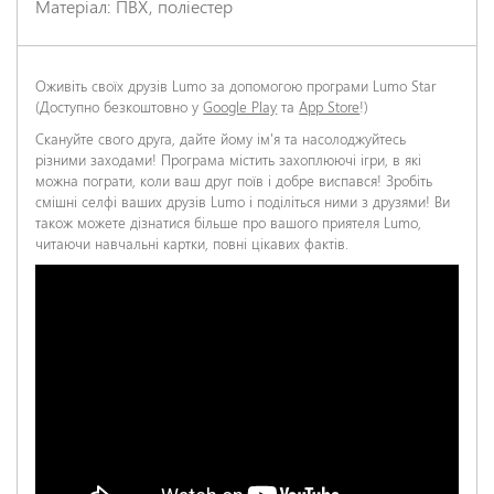
Матеріал: ПВХ, поліестер
Оживіть своїх друзів Lumo за допомогою програми Lumo Star
(Доступно безкоштовно у
Google Play
та
App Store
!)
Скануйте свого друга, дайте йому ім'я та насолоджуйтесь
різними заходами! Програма містить захоплюючі ігри, в які
можна пограти, коли ваш друг поїв і добре виспався! Зробіть
смішні селфі ваших друзів Lumo і поділіться ними з друзями! Ви
також можете дізнатися більше про вашого приятеля Lumo,
читаючи навчальні картки, повні цікавих фактів.