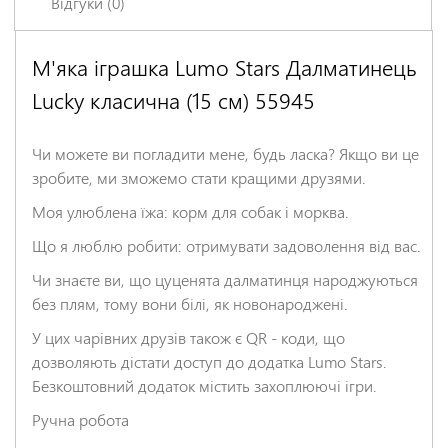
Відгуки (0)
М'яка іграшка Lumo Stars Далматинець
Залишіть відгук про цей товар першими
Lucky класична (15 см) 55945
Ім'я
*
Чи можете ви погладити мене, будь ласка? Якщо ви це
Заголовок відгуку
*
зробите, ми зможемо стати кращими друзями.
Моя улюблена їжа: корм для собак і морква.
Що я люблю робити: отримувати задоволення від вас.
Відгук
*
Чи знаєте ви, що цуценята далматинця народжуються
без плям, тому вони білі, як новонароджені.
У цих чарівних друзів також є QR - коди, що
дозволяють дістати доступ до додатка Lumo Stars.
Безкоштовний додаток містить захоплюючі ігри.
Ручна робота
НАДІСЛАТИ ВІДГУК