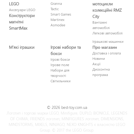
LEGO
Granna
мотоцикли
Tactic
Аксесуари LEGO
колекційні RMZ
Smart Games
Конструктори
City
Martinex
магнітні
Вантажні
Asmodee
SmartMax
автомобілі
Легкові автомобілі
Іграшкові машинки
М'які іграшки
Ігрові набори та
Про магазин
бокси
Доставка і оплата
Новини
Ігрові бокси
Акції
Ігрове поле
Дисконтна
Набори для
програма
творчості
Світильники
© 2026 best-toy.com.ua
Логотип і торгові марки LEGO, Minifigure, DUPLO, BIONICLE, LEGENDS
OF CHIMA, FRIENDS логотип, MINIFIGURES логотип, DIMENSIONS,
MINDSTORMS, MIXELS, NINJAGO, NEXO KNIGHTS є власністю LEGO
Group. © 2017 the LEGO Group.