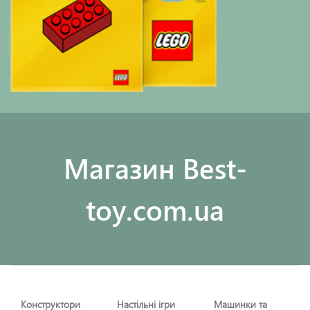
Maгазин Best-
toy.com.ua
Конструктори
Настільні ігри
Машинки та