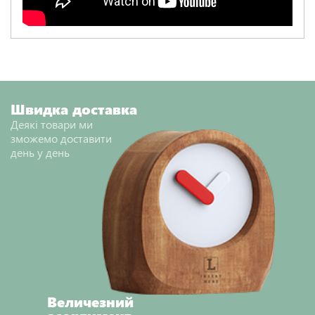
Швидка доставка
Деякі товари ми
зможемо доставити
день у день
Величезний