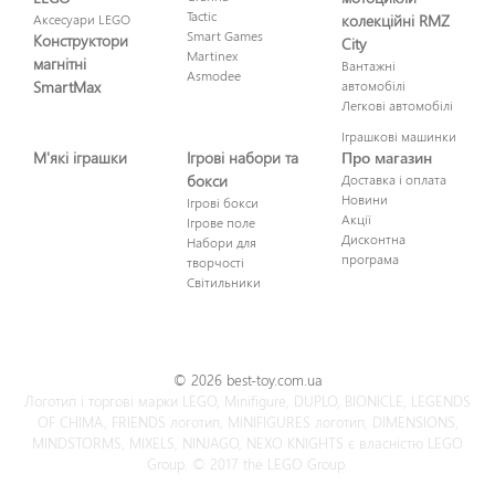
Tactic
Аксесуари LEGO
колекційні RMZ
Smart Games
Конструктори
City
Martinex
магнітні
Вантажні
Asmodee
SmartMax
автомобілі
Легкові автомобілі
Іграшкові машинки
М'які іграшки
Ігрові набори та
Про магазин
бокси
Доставка і оплата
Новини
Ігрові бокси
Акції
Ігрове поле
Дисконтна
Набори для
програма
творчості
Світильники
© 2026 best-toy.com.ua
Логотип і торгові марки LEGO, Minifigure, DUPLO, BIONICLE, LEGENDS
OF CHIMA, FRIENDS логотип, MINIFIGURES логотип, DIMENSIONS,
MINDSTORMS, MIXELS, NINJAGO, NEXO KNIGHTS є власністю LEGO
Group. © 2017 the LEGO Group.