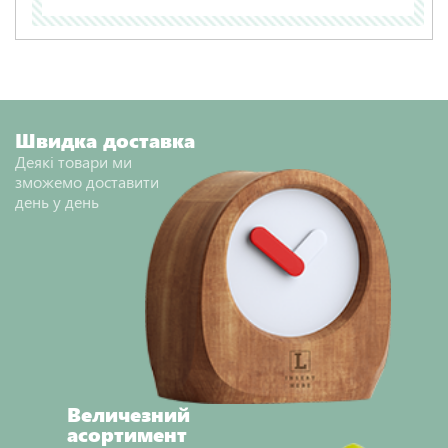
Швидка доставка
Деякі товари ми
зможемо доставити
день у день
Величезний
асортимент