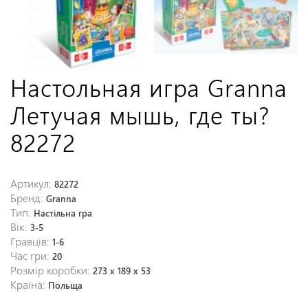
Настольная игра Granna
Летучая мышь, где ты?
82272
Артикул:
82272
Бренд:
Granna
Тип:
Настільна гра
Вік:
3-5
Гравців:
1-6
Час гри:
20
Розмір коробки:
273 x 189 x 53
Країна:
Польща