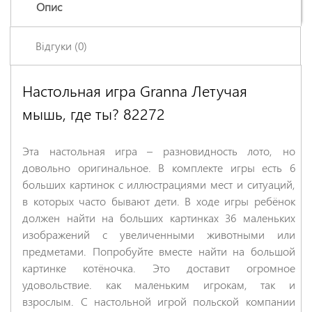
Опис
Відгуки (0)
Настольная игра Granna Летучая
Залишіть відгук про цей товар першими
мышь, где ты? 82272
Ім'я
*
Эта настольная игра – разновидность лото, но
Заголовок відгуку
*
довольно оригинальное. В комплекте игры есть 6
больших картинок с иллюстрациями мест и ситуаций,
в которых часто бывают дети. В ходе игры ребёнок
Відгук
*
должен найти на больших картинках 36 маленьких
изображений с увеличенными животными или
предметами. Попробуйте вместе найти на большой
картинке котёночка. Это доставит огромное
удовольствие. как маленьким игрокам, так и
взрослым. С настольной игрой польской компании