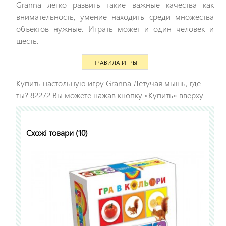
Granna легко развить такие важные качества как
внимательность, умение находить среди множества
НАДІСЛАТИ ВІДГУК
объектов нужные. Играть может и один человек и
шесть.
ПРАВИЛА ИГРЫ
Купить настольную игру Granna Летучая мышь, где
ты? 82272 Вы можете нажав кнопку «Купить» вверху.
Схожі товари (10)