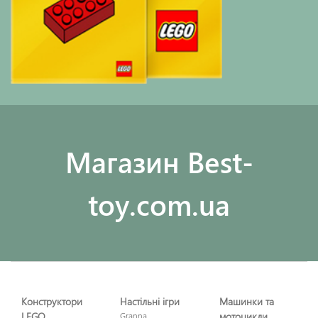
Maгазин Best-
toy.com.ua
Конструктори
Настільні ігри
Машинки та
LEGO
Granna
мотоцикли