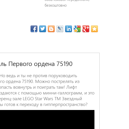
безкоштовно
ель Первого ордена 75190
о ведь и ты не против поруководить
го ордена 75190. Можно пострелять из
пасть вовнутрь и поиграть там! Лифт
аздаются с помощью минни-галлограмм, и это
ференц-зале LEGO Star Wars TM Звездный
ы готов к переходу в гипперпространство?