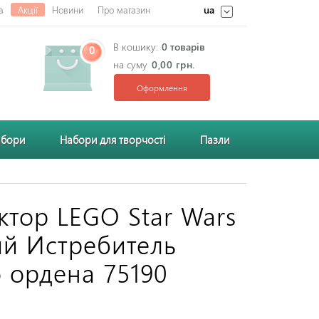
ua
а
Акції
Новини
Про магазин
В кошику:
0 товарів
0
на суму
0,00 грн.
Оформлення
абори
Набори для творчості
Пазли
ктор LEGO Star Wars
й Истребитель
 ордена 75190