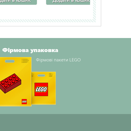
Фірмова упаковка
Фірмові пакети LEGO