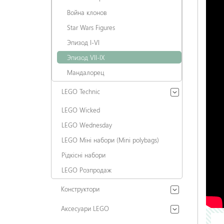
Война клонов
Star Wars Figures
Эпизод I-VI
Эпизод VII-IX
Мандалорец
LEGO Technic
LEGO Wicked
LEGO Wednesday
LEGO Міні набори (Mini polybags)
Рідкісні набори
LEGO Розпродаж
Конструктори
Аксесуари LEGO