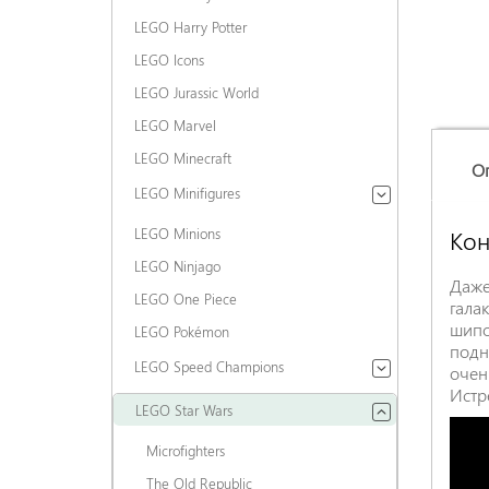
LEGO Harry Potter
LEGO Icons
LEGO Jurassic World
LEGO Marvel
LEGO Minecraft
О
LEGO Minifigures
LEGO Minions
Кон
LEGO Ninjago
Даже
LEGO One Piece
гала
шипо
LEGO Pokémon
подн
LEGO Speed Champions
очен
Истр
LEGO Star Wars
Microfighters
The Old Republic