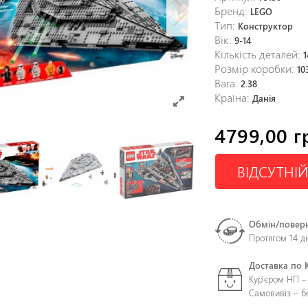
Бренд:
LEGO
Тип:
Конструктор
Вік:
9-14
Кількість деталей:
1
Розмір коробки:
10
Вага:
2.38
Країна:
Данія
4799,00 г
ВІДСУТНІЙ
Обмін/повер
Протягом 14 д
Доставка по 
Кур'єром НП –
Самовивіз – 