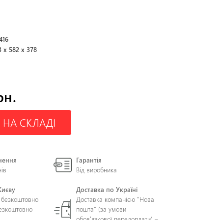
416
3 x 582 x 378
рн.
 НА СКЛАДІ
нення
Гарантія
нів
Від виробника
Києву
Доставка по Україні
 безкоштовно
Доставка компанією "Нова
безкоштовно
пошта" (за умови
обов'язкової передоплати) –