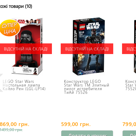
ожі товари (10)
ВІДСУТНІЙ НА СКЛАДІ
ВІДСУТНІЙ НА СКЛАДІ
ВІДС
LEGO Star Wars
Конструктор LEGO
Конс
Настольная лампа
Star Wars TM Элитный
Star
Кайло Рен (LGL-LP14)
пилот истребителя
7552
TиАй 75526
869,00 грн.
599,00 грн.
799,0
1499,00 грн.
Додати в кошик
До