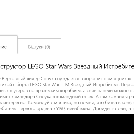
пис
Відгуки (0)
структор LEGO Star Wars Звездный Истребит
Залишіть відгук про цей товар першими
Ім'я
*
 Верховный лидер Сноука нуждается в хороших помощниках. Н
ктикой с борта LEGO Star Wars TM Звездный Истребитель Перво
вых шутеров по вражеским кораблям, а сняв панели можно по
имет командира Сноука в командный отсек. А там команды р
Заголовок відгуку
*
ь интересно! Командуй с мостика, но помни, что битва в кон
ебитель Первого ордена 75190, неизбежна! Дроиды готовы, а т
Відгук
*