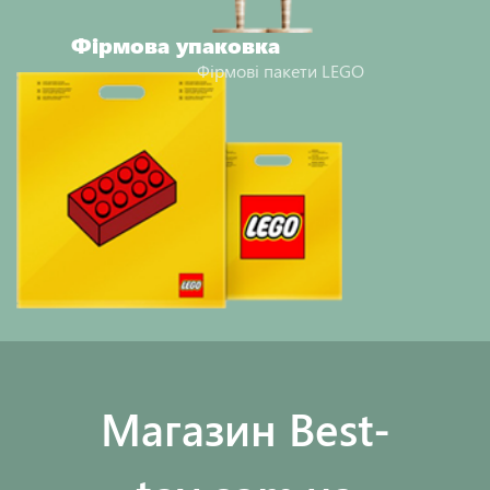
Фірмова упаковка
Фірмові пакети LEGO
Maгазин Best-