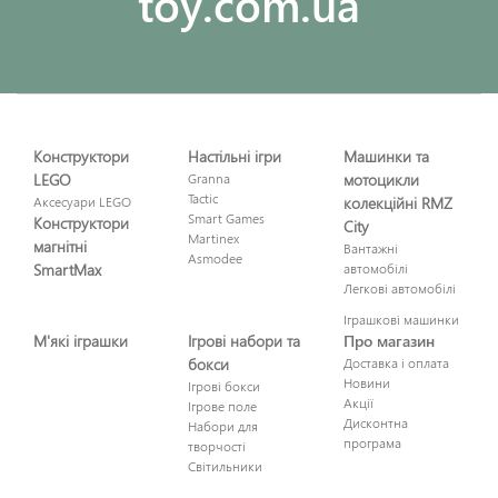
toy.com.ua
Конструктори
Настільні ігри
Машинки та
LEGO
Granna
мотоцикли
Tactic
Аксесуари LEGO
колекційні RMZ
Smart Games
Конструктори
City
Martinex
магнітні
Вантажні
Asmodee
SmartMax
автомобілі
Легкові автомобілі
Іграшкові машинки
М'які іграшки
Ігрові набори та
Про магазин
бокси
Доставка і оплата
Новини
Ігрові бокси
Акції
Ігрове поле
Дисконтна
Набори для
програма
творчості
Світильники