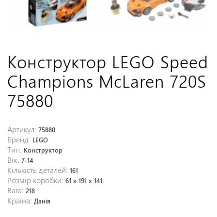
Конструктор LEGO Speed
Champions McLaren 720S
75880
Артикул:
75880
Бренд:
LEGO
Тип:
Конструктор
Вік:
7-14
Кількість деталей:
161
Розмір коробки:
61 x 191 x 141
Вага:
218
Країна:
Данія