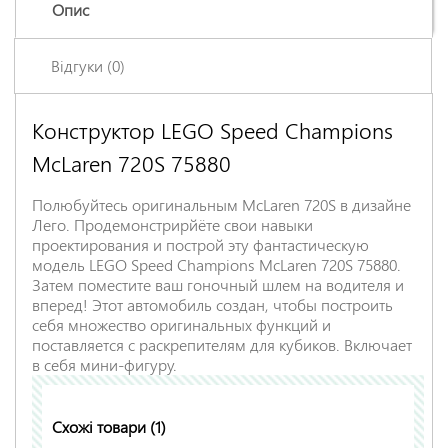
Опис
Відгуки (0)
Конструктор LEGO Speed Champions
Залишіть відгук про цей товар першими
McLaren 720S 75880
Ім'я
*
Полюбуйтесь оригинальным McLaren 720S в дизайне
Лего. Продемонстрирйёте свои навыки
Заголовок відгуку
*
проектирования и построй эту фантастическую
модель LEGO Speed Champions McLaren 720S 75880.
Затем поместите ваш гоночный шлем на водителя и
вперед! Этот автомобиль создан, чтобы построить
Відгук
*
себя множество оригинальных функций и
поставляется с раскрепителям для кубиков. Включает
в себя мини-фигуру.
Схожі товари (1)