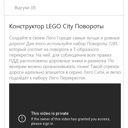
Відгуки (0)
Конструктор LEGO City Повороты
Залишіть відгук про цей товар першими
Ім'я
*
Создайте в своем Лего Городе самые лучше и ровные
дороги! Для этого используйте набор Повороты 7281,
который состоит из поворота и Т-образного
перекрестка. На ней, для соблюдения всех правил
Заголовок відгуку
*
ПДД расположены дорожные знаки и разметка. По
вечерам можно организовывать гонки! Такой отрезок
дороги идеально впишется в серию Лего Сити, и легко
подойдёт к набору Лего Перекресток.
Відгук
*
НАДІСЛАТИ ВІДГУК