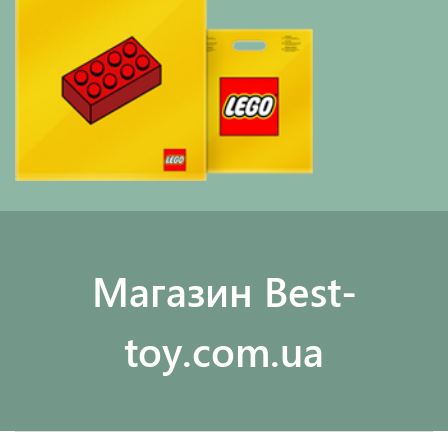
Maгазин Best-
toy.com.ua