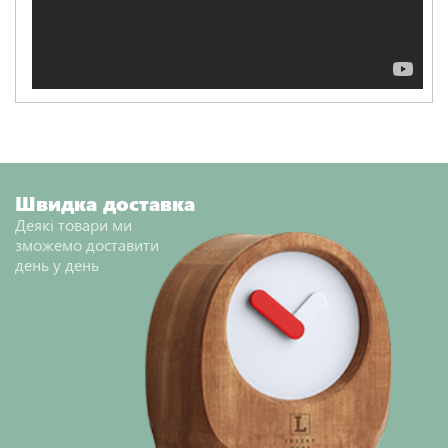
Швидка доставка
Деякі товари ми
зможемо доставити
день у день