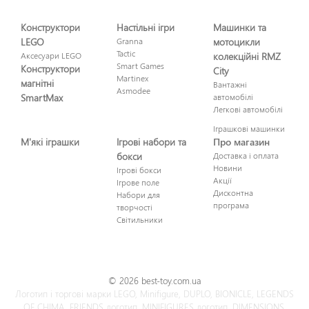
Конструктори
Настільні ігри
Машинки та
LEGO
Granna
мотоцикли
Tactic
Аксесуари LEGO
колекційні RMZ
Smart Games
Конструктори
City
Martinex
магнітні
Вантажні
Asmodee
SmartMax
автомобілі
Легкові автомобілі
Іграшкові машинки
М'які іграшки
Ігрові набори та
Про магазин
бокси
Доставка і оплата
Новини
Ігрові бокси
Акції
Ігрове поле
Дисконтна
Набори для
програма
творчості
Світильники
© 2026 best-toy.com.ua
Логотип і торгові марки LEGO, Minifigure, DUPLO, BIONICLE, LEGENDS
OF CHIMA, FRIENDS логотип, MINIFIGURES логотип, DIMENSIONS,