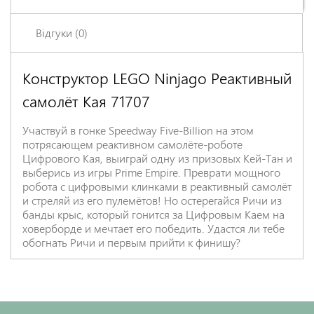
Відгуки (0)
Конструктор LEGO Ninjago Реактивный
Залишіть відгук про цей товар першими
самолёт Кая 71707
Ім'я
*
Участвуй в гонке Speedway Five-Billion на этом
потрясающем реактивном самолёте-роботе
Заголовок відгуку
*
Цифрового Кая, выиграй одну из призовых Кей-Тан и
выберись из игры Prime Empire. Преврати мощного
робота с цифровыми клинками в реактивный самолёт
и стреляй из его пулемётов! Но остерегайся Ричи из
Відгук
*
банды крыс, который гонится за Цифровым Каем на
ховерборде и мечтает его победить. Удастся ли тебе
обогнать Ричи и первым прийти к финишу?