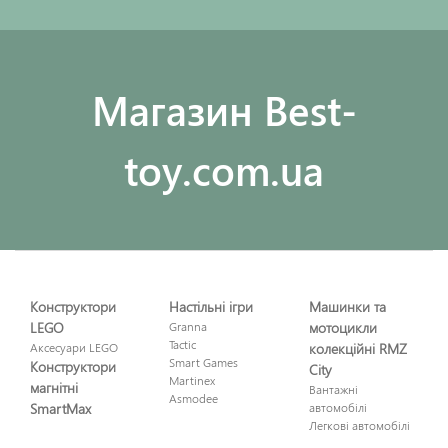
Maгазин Best-
toy.com.ua
Конструктори
Настільні ігри
Машинки та
LEGO
Granna
мотоцикли
Tactic
Аксесуари LEGO
колекційні RMZ
Smart Games
Конструктори
City
Martinex
магнітні
Вантажні
Asmodee
SmartMax
автомобілі
Легкові автомобілі