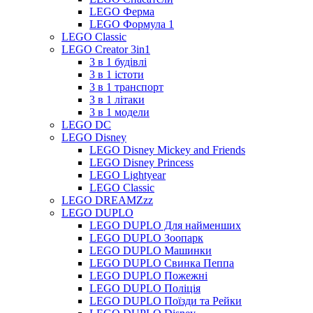
LEGO Ферма
LEGO Формула 1
LEGO Classic
LEGO Creator 3in1
3 в 1 будівлі
3 в 1 істоти
3 в 1 транспорт
3 в 1 літаки
3 в 1 модели
LEGO DC
LEGO Disney
LEGO Disney Mickey and Friends
LEGO Disney Princess
LEGO Lightyear
LEGO Classic
LEGO DREAMZzz
LEGO DUPLO
LEGO DUPLO Для найменших
LEGO DUPLO Зоопарк
LEGO DUPLO Машинки
LEGO DUPLO Свинка Пеппа
LEGO DUPLO Пожежні
LEGO DUPLO Поліція
LEGO DUPLO Поїзди та Рейки