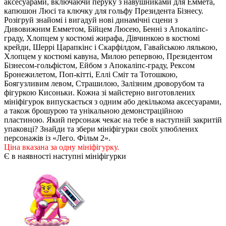
аксесуарами, включаючи перуку з навушниками для Еммета,
капюшон Люсі та ключку для гольфу Президента Бізнесу.
Розігруй знайомі і вигадуй нові динамічні сцени з
Дивовижним Емметом, Бійцем Люсею, Бенні з Апокаліпс-
граду, Хлопцем у костюмі жирафа, Дівчинкою в костюмі
крейди, Шеррі Царапкінс і Скарфілдом, Гавайською лялькою,
Хлопцем у костюмі кавуна, Милою репервою, Президентом
Бізнесом-гольфістом, Ейбом з Апокаліпс-граду, Рексом
Бронежилетом, Поп-кітті, Еллі Сміт та Тотошкою,
Боягузливим левом, Страшилою, Залізним дроворубом та
фігуркою Кисоньки. Кожна зі майстерно виготовлених
мініфігурок випускається з одним або декількома аксесуарами,
а також брошурою та унікальною демонстраційною
пластиною. Який персонаж чекає на тебе в наступній закритій
упаковці? Знайди та збери мініфігурки своїх улюблених
персонажів із «Лего. Фільм 2».
Ціна вказана за одну мініфігурку.
Є в наявності наступні мініфігурки