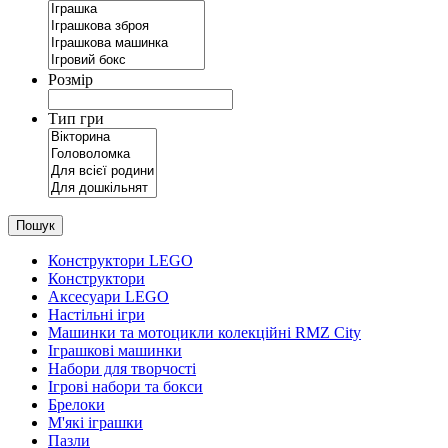
Розмір
Тип гри
Пошук
Конструктори LEGO
Конструктори
Аксесуари LEGO
Настільні ігри
Машинки та мотоцикли колекційні RMZ City
Іграшкові машинки
Набори для творчості
Ігрові набори та бокси
Брелоки
М'які іграшки
Пазли