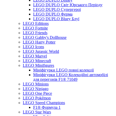
LEGO DUPLO Disney
LEGO DUPLO Світ Юрського Періоду
LEGO DUPLO Супергерої
LEGO DUPLO Ферма
LEGO DUPLO Bluey Блуї
LEGO Editions
LEGO Fortnite
LEGO Friends
LEGO Gabby's Dollhouse
LEGO Harry Potter
LEGO Icons
LEGO Jurassic World
LEGO Marvel
LEGO Minecraft
LEGO Minifigures
Мініфігурки LEGO повні колекції
Мініфігурки LEGO Колекційні автомобілі
для перегонів F1® 71049
LEGO Minions
LEGO Ninjago
LEGO One Piece
LEGO Pokémon
LEGO Speed Champions
F1® Формула 1
LEGO Star Wars