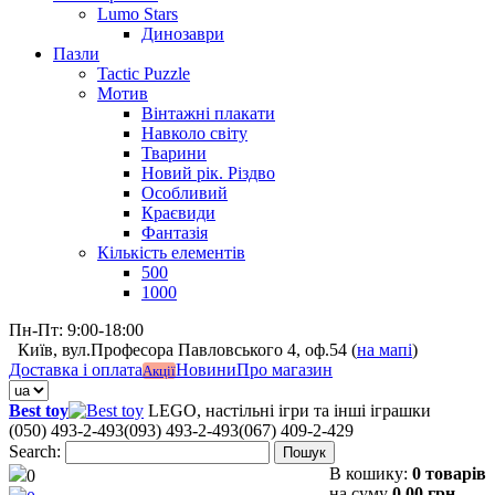
Lumo Stars
Динозаври
Пазли
Tactic Puzzle
Мотив
Вінтажні плакати
Навколо світу
Тварини
Новий рік. Різдво
Особливий
Краєвиди
Фантазія
Кількість елементів
500
1000
Пн-Пт: 9:00-18:00
Київ, вул.Професора Павловського 4, оф.54 (
на мапі
)
Доставка і оплата
Новини
Про магазин
Акції
Best toy
LEGO, настільні ігри та інші іграшки
(050) 493-2-493
(093) 493-2-493
(067) 409-2-429
Search:
Пошук
В кошику:
0 товарів
0
на суму
0,00 грн.