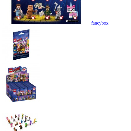
fancybox