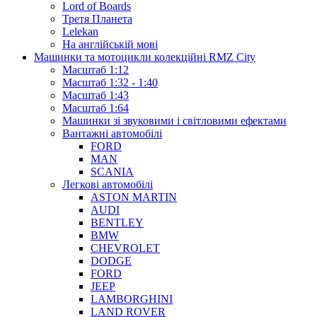
Lord of Boards
Третя Планета
Lelekan
На англійській мові
Машинки та мотоцикли колекційні RMZ City
Масштаб 1:12
Масштаб 1:32 - 1:40
Масштаб 1:43
Масштаб 1:64
Машинки зі звуковими і світловими ефектами
Вантажні автомобілі
FORD
MAN
SCANIA
Легкові автомобілі
ASTON MARTIN
AUDI
BENTLEY
BMW
CHEVROLET
DODGE
FORD
JEEP
LAMBORGHINI
LAND ROVER