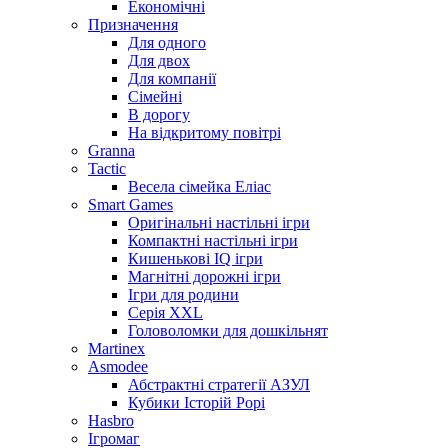
Економічні
Призначення
Для одного
Для двох
Для компанії
Сімейні
В дорогу
На відкритому повітрі
Granna
Tactic
Весела сімейка Еліас
Smart Games
Оригінальні настільні ігри
Компактні настільні ігри
Кишенькові IQ ігри
Магнітні дорожні ігри
Ігри для родини
Серія XXL
Головоломки для дошкільнят
Martinex
Asmodee
Абстрактні стратегії АЗУЛ
Кубики Історій Рорі
Hasbro
Ігромаг