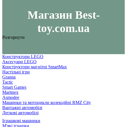
Maгазин Best-
toy.com.ua
Розгорнути
Конструктори LEGO
Аксесуари LEGO
Конструктори магнітні SmartMax
Настільні ігри
Granna
Tactic
Smart Games
Martinex
Asmodee
Машинки та мотоцикли колекційні RMZ City
Вантажні автомобілі
Легкові автомобілі
Іграшкові машинки
М'які іграшки