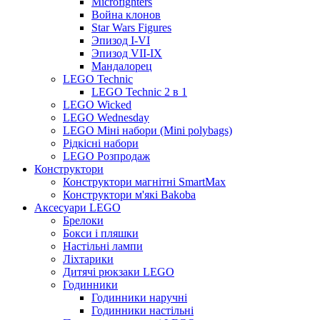
Microfighters
Война клонов
Star Wars Figures
Эпизод I-VI
Эпизод VII-IX
Мандалорец
LEGO Technic
LEGO Technic 2 в 1
LEGO Wicked
LEGO Wednesday
LEGO Міні набори (Mini polybags)
Рідкісні набори
LEGO Розпродаж
Конструктори
Конструктори магнітні SmartMax
Конструктори м'які Bakoba
Аксесуари LEGO
Брелоки
Бокси і пляшки
Настільні лампи
Ліхтарики
Дитячі рюкзаки LEGO
Годинники
Годинники наручні
Годинники настільні