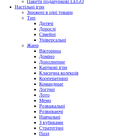
Пакети подарункові LEGO
Настільні ігри
Знижені в ціні товари
Тип
Дитячі
Дорослі
Сімейні
Універсальні
Жанр
Вікторина
Доміно
Дополнение
Карткові ігри
Класична колекція
Кооперативні
Командные
Логічні
Лото
Мемо
Розважальні
Розвиваючі
Навчальні
З кубиками
Стратегічні
Пазл