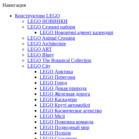
Навигация
Конструктори LEGO
LEGO НОВИНКИ
LEGO Сезонні набори
LEGO Новорічні адвент календарі
LEGO Animal Crossing
LEGO Architecture
LEGO ART
LEGO Bluey
LEGO The Botanical Collection
LEGO City
LEGO Арктика
LEGO Перегони
LEGO Город
LEGO Дикая природа
LEGO Железная дорога
LEGO Каскадери
LEGO Круті автомобілі
LEGO Космическое агенство
LEGO Місії
LEGO Пожежна команда
LEGO Подводный мир
LEGO Поліція
LEGO Спасатели