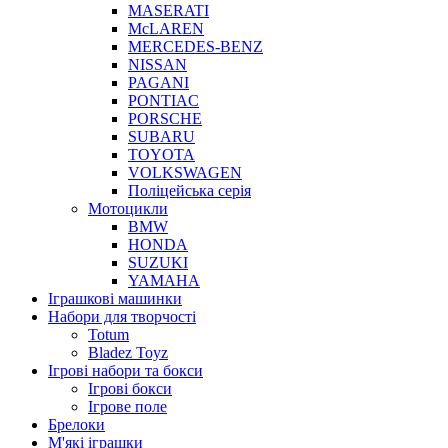
MASERATI
McLAREN
MERCEDES-BENZ
NISSAN
PAGANI
PONTIAC
PORSCHE
SUBARU
TOYOTA
VOLKSWAGEN
Поліцейська серія
Мотоцикли
BMW
HONDA
SUZUKI
YAMAHA
Іграшкові машинки
Набори для творчості
Totum
Bladez Toyz
Ігрові набори та бокси
Ігрові бокси
Ігрове поле
Брелоки
М'які іграшки