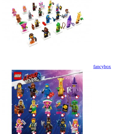
fancybox