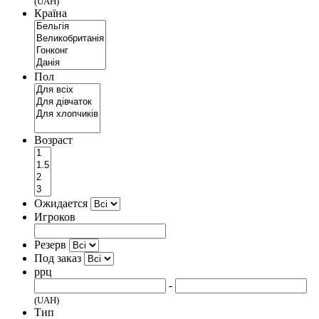
(UAH)
Країна
Пол
Возраст
Ожидается
Игроков
Резерв
Под заказ
ррц
-
(UAH)
Тип