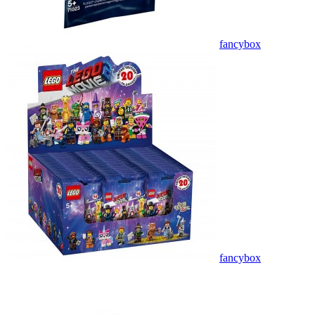
fancybox
fancybox