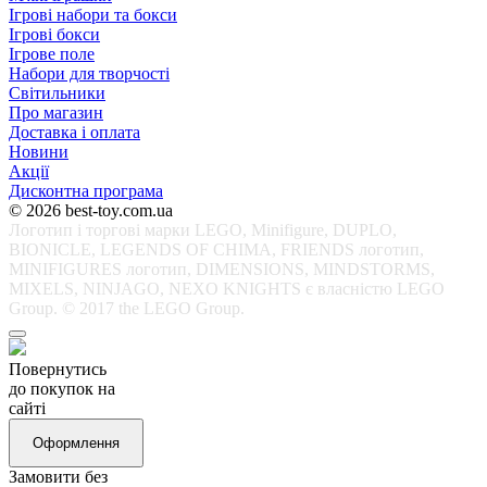
Ігрові набори та бокси
Ігрові бокси
Ігрове поле
Набори для творчості
Світильники
Про магазин
Доставка і оплата
Новини
Акції
Дисконтна програма
© 2026 best-toy.com.ua
Логотип і торгові марки LEGO, Minifigure, DUPLO,
BIONICLE, LEGENDS OF CHIMA, FRIENDS логотип,
MINIFIGURES логотип, DIMENSIONS, MINDSTORMS,
MIXELS, NINJAGO, NEXO KNIGHTS є власністю LEGO
Group. © 2017 the LEGO Group.
Повернутись
до покупок на
сайті
Оформлення
Замовити без