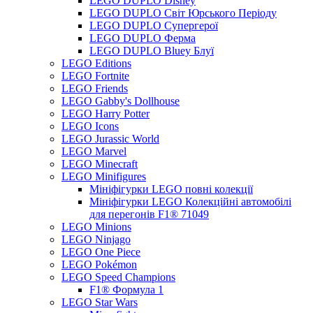
LEGO DUPLO Disney
LEGO DUPLO Світ Юрського Періоду
LEGO DUPLO Супергерої
LEGO DUPLO Ферма
LEGO DUPLO Bluey Блуї
LEGO Editions
LEGO Fortnite
LEGO Friends
LEGO Gabby's Dollhouse
LEGO Harry Potter
LEGO Icons
LEGO Jurassic World
LEGO Marvel
LEGO Minecraft
LEGO Minifigures
Мініфігурки LEGO повні колекції
Мініфігурки LEGO Колекційні автомобілі
для перегонів F1® 71049
LEGO Minions
LEGO Ninjago
LEGO One Piece
LEGO Pokémon
LEGO Speed Champions
F1® Формула 1
LEGO Star Wars