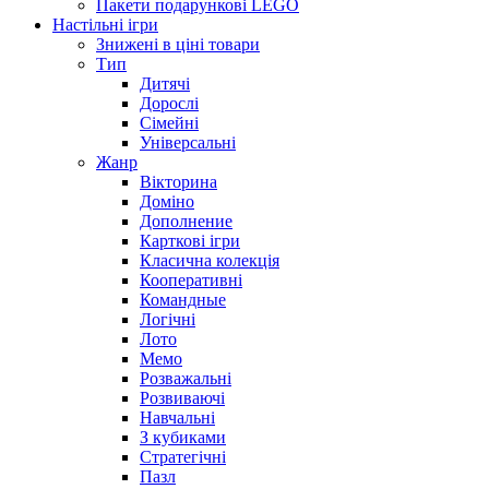
Пакети подарункові LEGO
Настільні ігри
Знижені в ціні товари
Тип
Дитячі
Дорослі
Сімейні
Універсальні
Жанр
Вікторина
Доміно
Дополнение
Карткові ігри
Класична колекція
Кооперативні
Командные
Логічні
Лото
Мемо
Розважальні
Розвиваючі
Навчальні
З кубиками
Стратегічні
Пазл