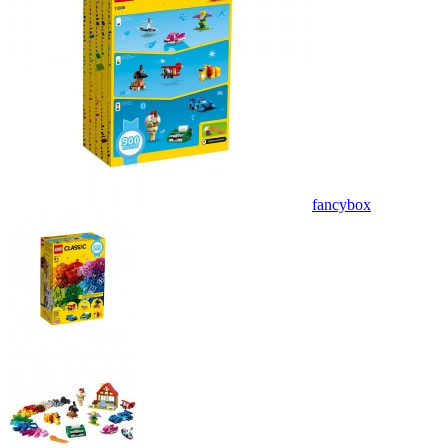
fancybox