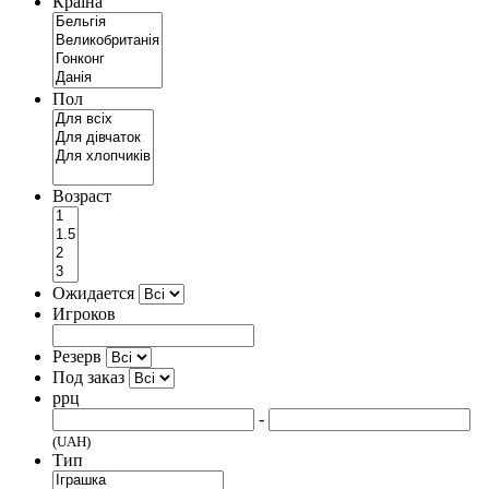
Країна
Пол
Возраст
Ожидается
Игроков
Резерв
Под заказ
ррц
-
(UAH)
Тип