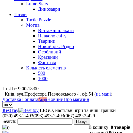
Lumo Stars
Динозаври
Пазли
Tactic Puzzle
Мотив
Вінтажні плакати
Навколо світу
Тварини
Новий рік. Різдво
Особливий
Краєвиди
Фантазія
Кількість елементів
500
1000
Пн-Пт: 9:00-18:00
Київ, вул.Професора Павловського 4, оф.54 (
на мапі
)
Доставка і оплата
Новини
Про магазин
Акції
Best toy
LEGO, настільні ігри та інші іграшки
(050) 493-2-493
(093) 493-2-493
(067) 409-2-429
Search:
Пошук
В кошику:
0 товарів
0
на суму
0,00 грн.