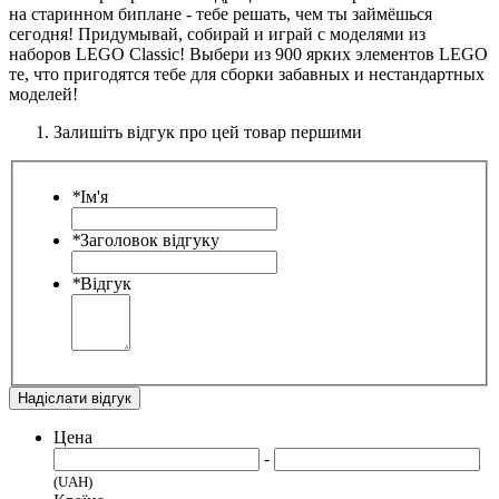
на старинном биплане - тебе решать, чем ты займёшься
сегодня! Придумывай, собирай и играй с моделями из
наборов LEGO Classic! Выбери из 900 ярких элементов LEGO
те, что пригодятся тебе для сборки забавных и нестандартных
моделей!
Залишіть відгук про цей товар першими
*
Ім'я
*
Заголовок відгуку
*
Відгук
Надіслати відгук
Цена
-
(UAH)