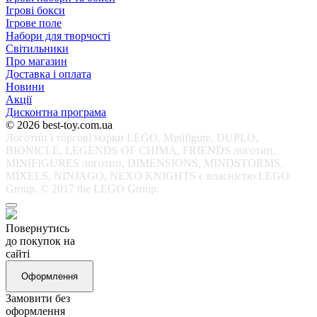
Ігрові бокси
Ігрове поле
Набори для творчості
Світильники
Про магазин
Доставка і оплата
Новини
Акції
Дисконтна програма
© 2026 best-toy.com.ua
Логотип і торгові марки LEGO, Minifigure, DUPLO,
BIONICLE, LEGENDS OF CHIMA, FRIENDS логотип,
MINIFIGURES логотип, DIMENSIONS, MINDSTORMS,
MIXELS, NINJAGO, NEXO KNIGHTS є власністю LEGO
Group. © 2017 the LEGO Group.
Повернутись
до покупок на
сайті
Оформлення
Замовити без
оформлення