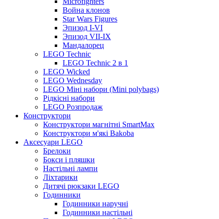
Microfighters
Война клонов
Star Wars Figures
Эпизод I-VI
Эпизод VII-IX
Мандалорец
LEGO Technic
LEGO Technic 2 в 1
LEGO Wicked
LEGO Wednesday
LEGO Міні набори (Mini polybags)
Рідкісні набори
LEGO Розпродаж
Конструктори
Конструктори магнітні SmartMax
Конструктори м'які Bakoba
Аксесуари LEGO
Брелоки
Бокси і пляшки
Настільні лампи
Ліхтарики
Дитячі рюкзаки LEGO
Годинники
Годинники наручні
Годинники настільні