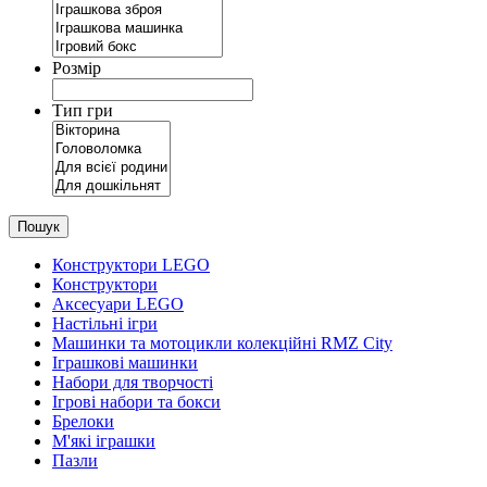
Розмір
Тип гри
Пошук
Конструктори LEGO
Конструктори
Аксесуари LEGO
Настільні ігри
Машинки та мотоцикли колекційні RMZ City
Іграшкові машинки
Набори для творчості
Ігрові набори та бокси
Брелоки
М'які іграшки
Пазли