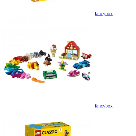
fancybox
fancybox