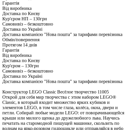
Гарантія
Від виробника
Доставка по Києву
Кур'єром НП – 130грн
Самовивіз – безкоштовно
Доставка по Україні
Доставка компанією "Нова пошта" за тарифами перевізника
Обмін/повернення
Протягом 14 днів
Гарантія
Від виробника
Доставка по Києву
Кур'єром – 130грн
Самовивіз – безкоштовно
Доставка по Україні
Доставка компанією "Нова пошта" за тарифами перевізника
Конструктор LEGO Classic Весёлое творчество 11005
Открой для себя мир творчества с этим набором LEGO®
Classic, в который входит множество ярких кубиков и
элементов LEGO, в том числе глаза, колёса, окна, двери и
петли. Собирай любые модели LEGO: от поворачивающейся
крыши или милого щенка до дружелюбного льва. Научись
печатать на старомодной пишущей машинке, скользить по
волнам на ярко-розовом гидроцикле или отправляйся в небо