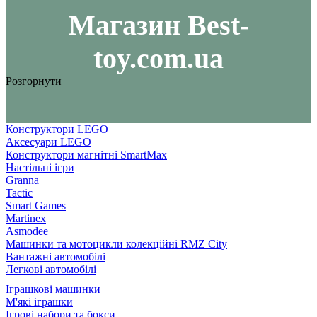
Maгазин Best-
toy.com.ua
Розгорнути
Конструктори LEGO
Аксесуари LEGO
Конструктори магнітні SmartMax
Настільні ігри
Granna
Tactic
Smart Games
Martinex
Asmodee
Машинки та мотоцикли колекційні RMZ City
Вантажні автомобілі
Легкові автомобілі
Іграшкові машинки
М'які іграшки
Ігрові набори та бокси