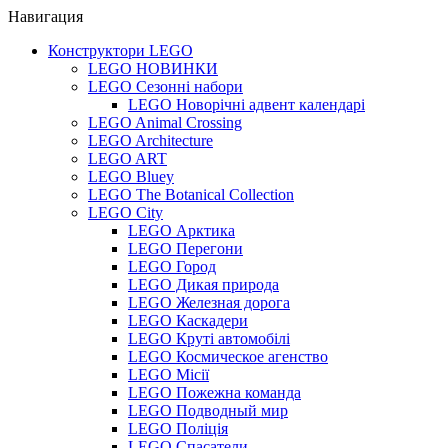
Навигация
Конструктори LEGO
LEGO НОВИНКИ
LEGO Сезонні набори
LEGO Новорічні адвент календарі
LEGO Animal Crossing
LEGO Architecture
LEGO ART
LEGO Bluey
LEGO The Botanical Collection
LEGO City
LEGO Арктика
LEGO Перегони
LEGO Город
LEGO Дикая природа
LEGO Железная дорога
LEGO Каскадери
LEGO Круті автомобілі
LEGO Космическое агенство
LEGO Місії
LEGO Пожежна команда
LEGO Подводный мир
LEGO Поліція
LEGO Спасатели