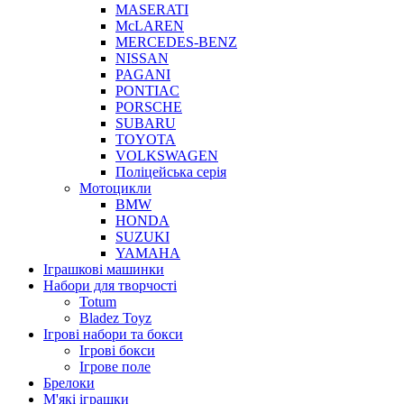
MASERATI
McLAREN
MERCEDES-BENZ
NISSAN
PAGANI
PONTIAC
PORSCHE
SUBARU
TOYOTA
VOLKSWAGEN
Поліцейська серія
Мотоцикли
BMW
HONDA
SUZUKI
YAMAHA
Іграшкові машинки
Набори для творчості
Totum
Bladez Toyz
Ігрові набори та бокси
Ігрові бокси
Ігрове поле
Брелоки
М'які іграшки