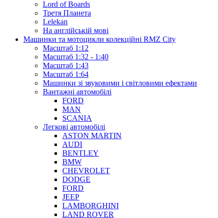
Lord of Boards
Третя Планета
Lelekan
На англійській мові
Машинки та мотоцикли колекційні RMZ City
Масштаб 1:12
Масштаб 1:32 - 1:40
Масштаб 1:43
Масштаб 1:64
Машинки зі звуковими і світловими ефектами
Вантажні автомобілі
FORD
MAN
SCANIA
Легкові автомобілі
ASTON MARTIN
AUDI
BENTLEY
BMW
CHEVROLET
DODGE
FORD
JEEP
LAMBORGHINI
LAND ROVER