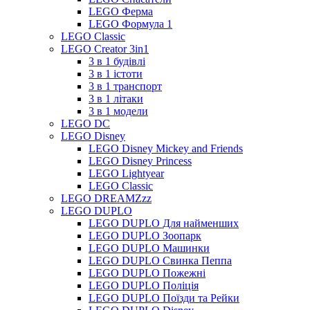
LEGO Ферма
LEGO Формула 1
LEGO Classic
LEGO Creator 3in1
3 в 1 будівлі
3 в 1 істоти
3 в 1 транспорт
3 в 1 літаки
3 в 1 модели
LEGO DC
LEGO Disney
LEGO Disney Mickey and Friends
LEGO Disney Princess
LEGO Lightyear
LEGO Classic
LEGO DREAMZzz
LEGO DUPLO
LEGO DUPLO Для найменших
LEGO DUPLO Зоопарк
LEGO DUPLO Машинки
LEGO DUPLO Свинка Пеппа
LEGO DUPLO Пожежні
LEGO DUPLO Поліція
LEGO DUPLO Поїзди та Рейки