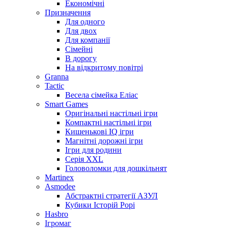
Економічні
Призначення
Для одного
Для двох
Для компанії
Сімейні
В дорогу
На відкритому повітрі
Granna
Tactic
Весела сімейка Еліас
Smart Games
Оригінальні настільні ігри
Компактні настільні ігри
Кишенькові IQ ігри
Магнітні дорожні ігри
Ігри для родини
Серія XXL
Головоломки для дошкільнят
Martinex
Asmodee
Абстрактні стратегії АЗУЛ
Кубики Історій Рорі
Hasbro
Ігромаг