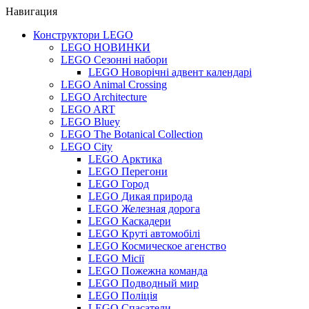
Навигация
Конструктори LEGO
LEGO НОВИНКИ
LEGO Сезонні набори
LEGO Новорічні адвент календарі
LEGO Animal Crossing
LEGO Architecture
LEGO ART
LEGO Bluey
LEGO The Botanical Collection
LEGO City
LEGO Арктика
LEGO Перегони
LEGO Город
LEGO Дикая природа
LEGO Железная дорога
LEGO Каскадери
LEGO Круті автомобілі
LEGO Космическое агенство
LEGO Місії
LEGO Пожежна команда
LEGO Подводный мир
LEGO Поліція
LEGO Спасатели