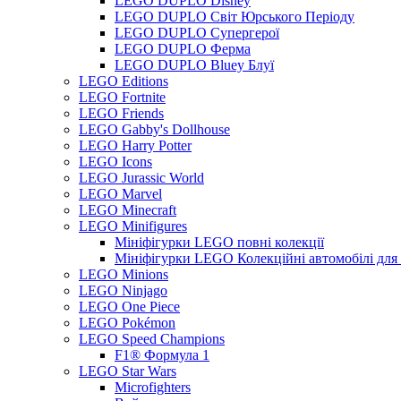
LEGO DUPLO Disney
LEGO DUPLO Світ Юрського Періоду
LEGO DUPLO Супергерої
LEGO DUPLO Ферма
LEGO DUPLO Bluey Блуї
LEGO Editions
LEGO Fortnite
LEGO Friends
LEGO Gabby's Dollhouse
LEGO Harry Potter
LEGO Icons
LEGO Jurassic World
LEGO Marvel
LEGO Minecraft
LEGO Minifigures
Мініфігурки LEGO повні колекції
Мініфігурки LEGO Колекційні автомобілі для
LEGO Minions
LEGO Ninjago
LEGO One Piece
LEGO Pokémon
LEGO Speed Champions
F1® Формула 1
LEGO Star Wars
Microfighters