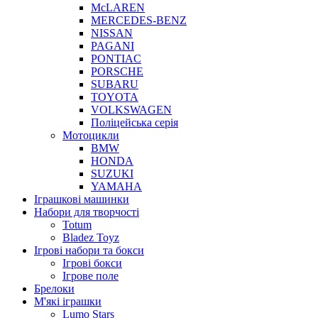
McLAREN
MERCEDES-BENZ
NISSAN
PAGANI
PONTIAC
PORSCHE
SUBARU
TOYOTA
VOLKSWAGEN
Поліцейська серія
Мотоцикли
BMW
HONDA
SUZUKI
YAMAHA
Іграшкові машинки
Набори для творчості
Totum
Bladez Toyz
Ігрові набори та бокси
Ігрові бокси
Ігрове поле
Брелоки
М'які іграшки
Lumo Stars