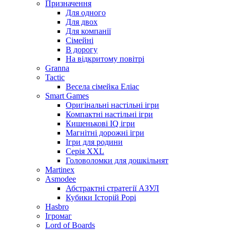
Призначення
Для одного
Для двох
Для компанії
Сімейні
В дорогу
На відкритому повітрі
Granna
Tactic
Весела сімейка Еліас
Smart Games
Оригінальні настільні ігри
Компактні настільні ігри
Кишенькові IQ ігри
Магнітні дорожні ігри
Ігри для родини
Серія XXL
Головоломки для дошкільнят
Martinex
Asmodee
Абстрактні стратегії АЗУЛ
Кубики Історій Рорі
Hasbro
Ігромаг
Lord of Boards