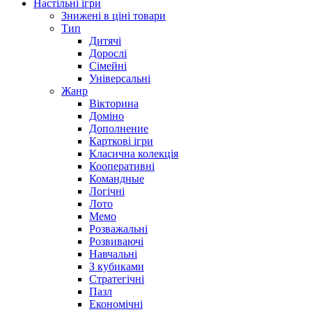
Настільні ігри
Знижені в ціні товари
Тип
Дитячі
Дорослі
Сімейні
Універсальні
Жанр
Вікторина
Доміно
Дополнение
Карткові ігри
Класична колекція
Кооперативні
Командные
Логічні
Лото
Мемо
Розважальні
Розвиваючі
Навчальні
З кубиками
Стратегічні
Пазл
Економічні