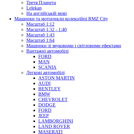
Третя Планета
Lelekan
На англійській мові
Машинки та мотоцикли колекційні RMZ City
Масштаб 1:12
Масштаб 1:32 - 1:40
Масштаб 1:43
Масштаб 1:64
Машинки зі звуковими і світловими ефектами
Вантажні автомобілі
FORD
MAN
SCANIA
Легкові автомобілі
ASTON MARTIN
AUDI
BENTLEY
BMW
CHEVROLET
DODGE
FORD
JEEP
LAMBORGHINI
LAND ROVER
MASERATI