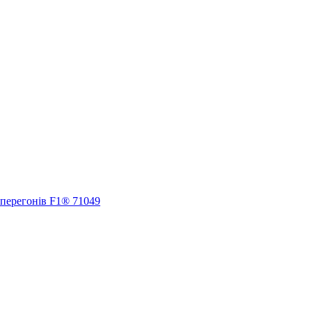
 перегонів F1® 71049