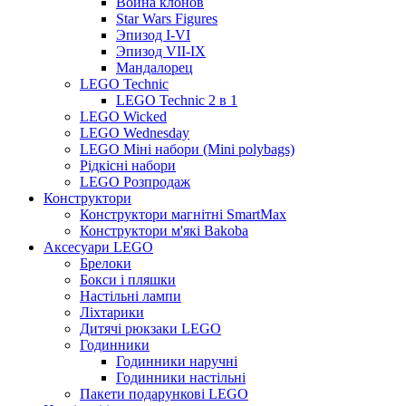
Война клонов
Star Wars Figures
Эпизод I-VI
Эпизод VII-IX
Мандалорец
LEGO Technic
LEGO Technic 2 в 1
LEGO Wicked
LEGO Wednesday
LEGO Міні набори (Mini polybags)
Рідкісні набори
LEGO Розпродаж
Конструктори
Конструктори магнітні SmartMax
Конструктори м'які Bakoba
Аксесуари LEGO
Брелоки
Бокси і пляшки
Настільні лампи
Ліхтарики
Дитячі рюкзаки LEGO
Годинники
Годинники наручні
Годинники настільні
Пакети подарункові LEGO