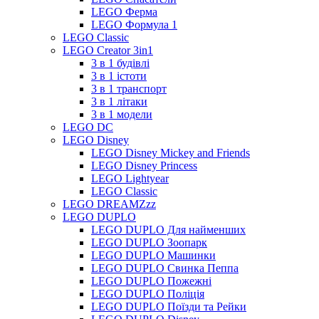
LEGO Ферма
LEGO Формула 1
LEGO Classic
LEGO Creator 3in1
3 в 1 будівлі
3 в 1 істоти
3 в 1 транспорт
3 в 1 літаки
3 в 1 модели
LEGO DC
LEGO Disney
LEGO Disney Mickey and Friends
LEGO Disney Princess
LEGO Lightyear
LEGO Classic
LEGO DREAMZzz
LEGO DUPLO
LEGO DUPLO Для найменших
LEGO DUPLO Зоопарк
LEGO DUPLO Машинки
LEGO DUPLO Свинка Пеппа
LEGO DUPLO Пожежні
LEGO DUPLO Поліція
LEGO DUPLO Поїзди та Рейки