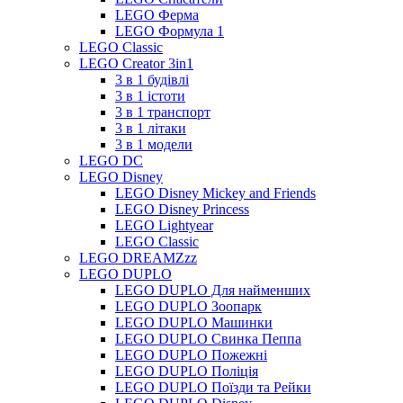
LEGO Ферма
LEGO Формула 1
LEGO Classic
LEGO Creator 3in1
3 в 1 будівлі
3 в 1 істоти
3 в 1 транспорт
3 в 1 літаки
3 в 1 модели
LEGO DC
LEGO Disney
LEGO Disney Mickey and Friends
LEGO Disney Princess
LEGO Lightyear
LEGO Classic
LEGO DREAMZzz
LEGO DUPLO
LEGO DUPLO Для найменших
LEGO DUPLO Зоопарк
LEGO DUPLO Машинки
LEGO DUPLO Свинка Пеппа
LEGO DUPLO Пожежні
LEGO DUPLO Поліція
LEGO DUPLO Поїзди та Рейки