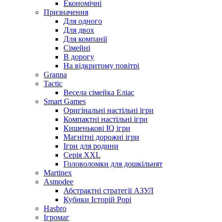
Економічні
Призначення
Для одного
Для двох
Для компанії
Сімейні
В дорогу
На відкритому повітрі
Granna
Tactic
Весела сімейка Еліас
Smart Games
Оригінальні настільні ігри
Компактні настільні ігри
Кишенькові IQ ігри
Магнітні дорожні ігри
Ігри для родини
Серія XXL
Головоломки для дошкільнят
Martinex
Asmodee
Абстрактні стратегії АЗУЛ
Кубики Історій Рорі
Hasbro
Ігромаг