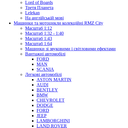
Lord of Boards
Третя Планета
Lelekan
На англійській мові
Машинки та мотоцикли колекційні RMZ City
Масштаб 1:12
Масштаб 1:32 - 1:40
Масштаб 1:43
Масштаб 1:64
Машинки зі звуковими і світловими ефектами
Вантажні автомобілі
FORD
MAN
SCANIA
Легкові автомобілі
ASTON MARTIN
AUDI
BENTLEY
BMW
CHEVROLET
DODGE
FORD
JEEP
LAMBORGHINI
LAND ROVER