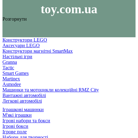
toy.com.ua
Розгорнути
Конструктори LEGO
Аксесуари LEGO
Конструктори магнітні SmartMax
Настільні ігри
Granna
Tactic
Smart Games
Martinex
Asmodee
Машинки та мотоцикли колекційні RMZ City
Вантажні автомобілі
Легкові автомобілі
Іграшкові машинки
М'які іграшки
Ігрові набори та бокси
Ігрові бокси
Ігрове поле
Набори для творчості