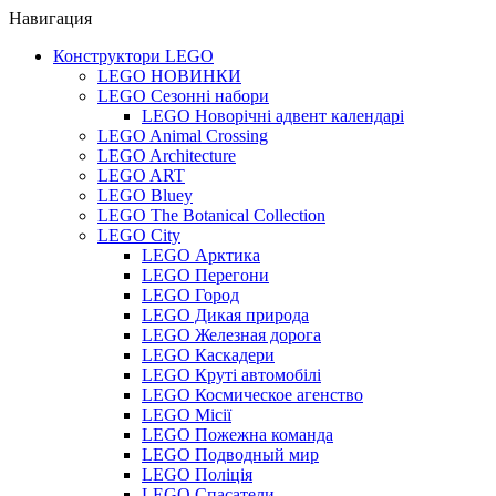
Навигация
Конструктори LEGO
LEGO НОВИНКИ
LEGO Сезонні набори
LEGO Новорічні адвент календарі
LEGO Animal Crossing
LEGO Architecture
LEGO ART
LEGO Bluey
LEGO The Botanical Collection
LEGO City
LEGO Арктика
LEGO Перегони
LEGO Город
LEGO Дикая природа
LEGO Железная дорога
LEGO Каскадери
LEGO Круті автомобілі
LEGO Космическое агенство
LEGO Місії
LEGO Пожежна команда
LEGO Подводный мир
LEGO Поліція
LEGO Спасатели