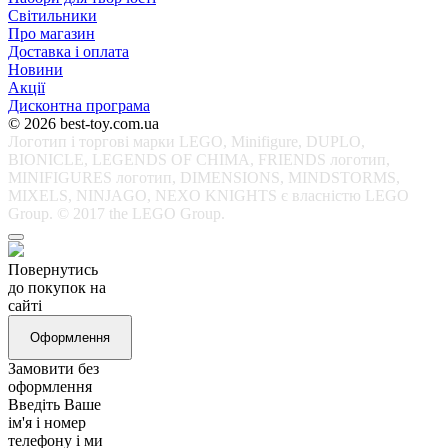
Світильники
Про магазин
Доставка і оплата
Новини
Акції
Дисконтна програма
© 2026 best-toy.com.ua
Логотип і торгові марки LEGO, Minifigure, DUPLO,
BIONICLE, LEGENDS OF CHIMA, FRIENDS логотип,
MINIFIGURES логотип, DIMENSIONS, MINDSTORMS,
MIXELS, NINJAGO, NEXO KNIGHTS є власністю LEGO
Group. © 2017 the LEGO Group.
Повернутись
до покупок на
сайті
Оформлення
Замовити без
оформлення
Введіть Ваше
ім'я і номер
телефону і ми