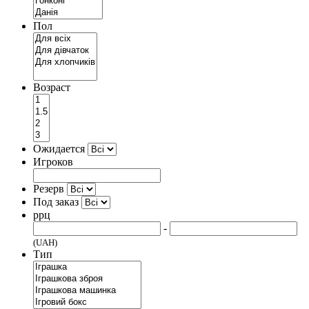
Пол
Возраст
Ожидается
Игроков
Резерв
Под заказ
ррц
-
(UAH)
Тип