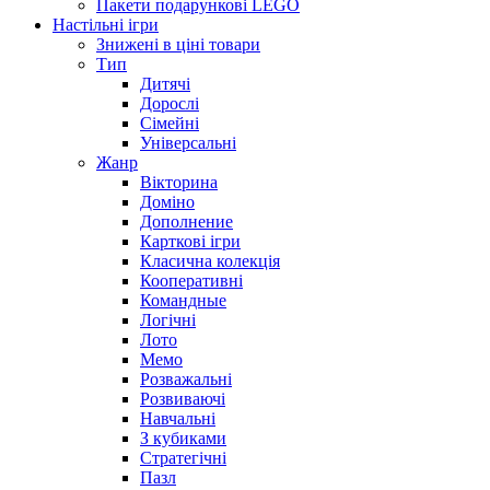
Пакети подарункові LEGO
Настільні ігри
Знижені в ціні товари
Тип
Дитячі
Дорослі
Сімейні
Універсальні
Жанр
Вікторина
Доміно
Дополнение
Карткові ігри
Класична колекція
Кооперативні
Командные
Логічні
Лото
Мемо
Розважальні
Розвиваючі
Навчальні
З кубиками
Стратегічні
Пазл