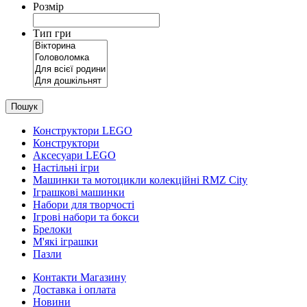
Розмір
Тип гри
Пошук
Конструктори LEGO
Конструктори
Аксесуари LEGO
Настільні ігри
Машинки та мотоцикли колекційні RMZ City
Іграшкові машинки
Набори для творчості
Ігрові набори та бокси
Брелоки
М'які іграшки
Пазли
Контакти Магазину
Доставка і оплата
Новини