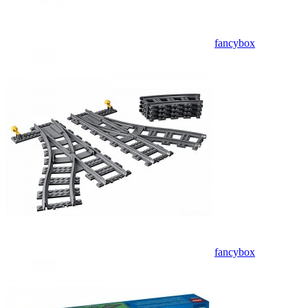
fancybox
fancybox