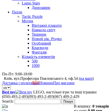
Lumo Stars
Динозаври
Пазли
Tactic Puzzle
Мотив
Вінтажні плакати
Навколо світу
Тварини
Новий рік. Різдво
Особливий
Краєвиди
Фантазія
Кількість елементів
500
1000
Пн-Пт: 9:00-18:00
Київ, вул.Професора Павловського 4, оф.54 (
на мапі
)
Доставка і оплата
Новини
Про магазин
Акції
Best toy
LEGO, настільні ігри та інші іграшки
(050) 493-2-493
(093) 493-2-493
(067) 409-2-429
Search:
Пошук
В кошику:
0 товарів
0
на суму
0,00 грн.