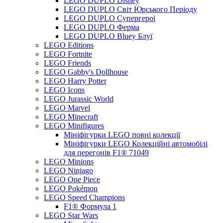
LEGO DUPLO Disney
LEGO DUPLO Світ Юрського Періоду
LEGO DUPLO Супергерої
LEGO DUPLO Ферма
LEGO DUPLO Bluey Блуї
LEGO Editions
LEGO Fortnite
LEGO Friends
LEGO Gabby's Dollhouse
LEGO Harry Potter
LEGO Icons
LEGO Jurassic World
LEGO Marvel
LEGO Minecraft
LEGO Minifigures
Мініфігурки LEGO повні колекції
Мініфігурки LEGO Колекційні автомобілі
для перегонів F1® 71049
LEGO Minions
LEGO Ninjago
LEGO One Piece
LEGO Pokémon
LEGO Speed Champions
F1® Формула 1
LEGO Star Wars