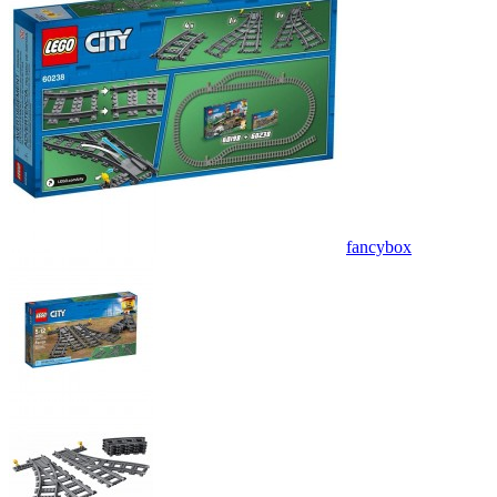
fancybox