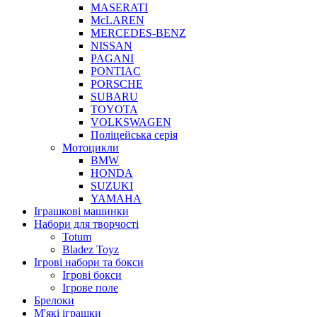
MASERATI
McLAREN
MERCEDES-BENZ
NISSAN
PAGANI
PONTIAC
PORSCHE
SUBARU
TOYOTA
VOLKSWAGEN
Поліцейська серія
Мотоцикли
BMW
HONDA
SUZUKI
YAMAHA
Іграшкові машинки
Набори для творчості
Totum
Bladez Toyz
Ігрові набори та бокси
Ігрові бокси
Ігрове поле
Брелоки
М'які іграшки