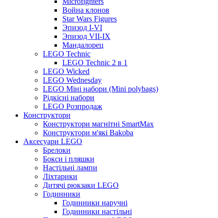
Microfighters
Война клонов
Star Wars Figures
Эпизод I-VI
Эпизод VII-IX
Мандалорец
LEGO Technic
LEGO Technic 2 в 1
LEGO Wicked
LEGO Wednesday
LEGO Міні набори (Mini polybags)
Рідкісні набори
LEGO Розпродаж
Конструктори
Конструктори магнітні SmartMax
Конструктори м'які Bakoba
Аксесуари LEGO
Брелоки
Бокси і пляшки
Настільні лампи
Ліхтарики
Дитячі рюкзаки LEGO
Годинники
Годинники наручні
Годинники настільні