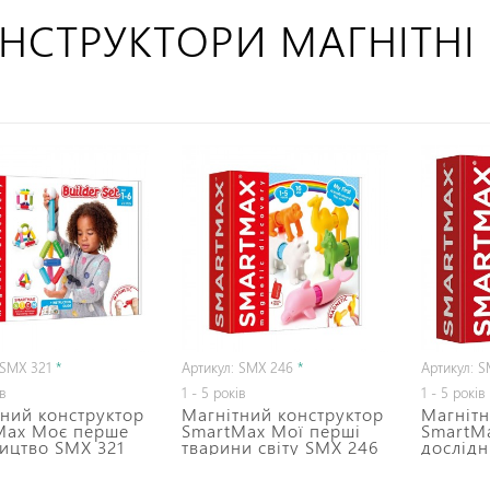
НСТРУКТОРИ МАГНІТНІ
 SMX 321
*
Артикул: SMX 246
*
Артикул: 
ів
1 - 5 років
1 - 5 років
ний конструктор
Магнітний конструктор
Магнітн
Max Моє перше
SmartMax Мої перші
SmartM
ицтво SMX 321
тварини світу SMX 246
дослід