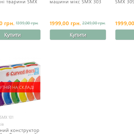
ні тварини SMX
машини мікс SMX 303
SMX 30
0 грн.
1999,00 грн.
1999,00
1399,00 грн.
2249,00 грн.
Купити
Купити
УТНІЙ НА СКЛАДІ
 SMX 101
ків
ний конструктор