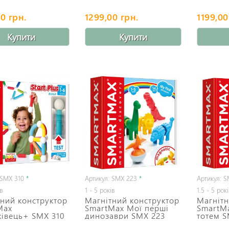
0 грн.
1299,00 грн.
1199,00
Купити
Купити
 SMX 310
*
Артикул: SMX 223
*
Артикул: 
ів
1 - 5 років
1.5 - 5 рок
ний конструктор
Магнітний конструктор
Магнітн
Max
SmartMax Мої перші
SmartM
ківець+ SMX 310
динозаври SMX 223
тотем S