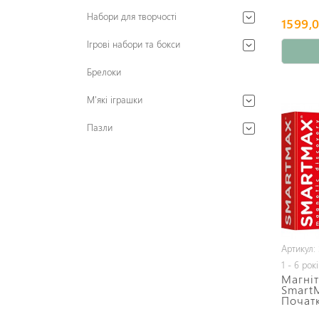
Набори для творчості
1599,0
Ігрові набори та бокси
Брелоки
М'які іграшки
Пазли
Артикул:
1 - 6 рок
Магніт
Smart
Почат