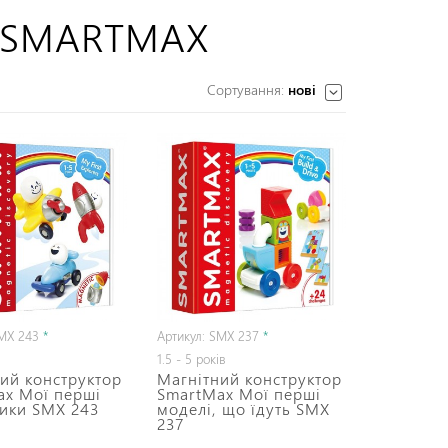
 SMARTMAX
Сортування:
нові
SMX 243
*
Артикул: SMX 237
*
1.5 - 5 років
ий конструктор
Магнітний конструктор
ax Мої перші
SmartMax Мої перші
ники SMX 243
моделі, що їдуть SMX
237