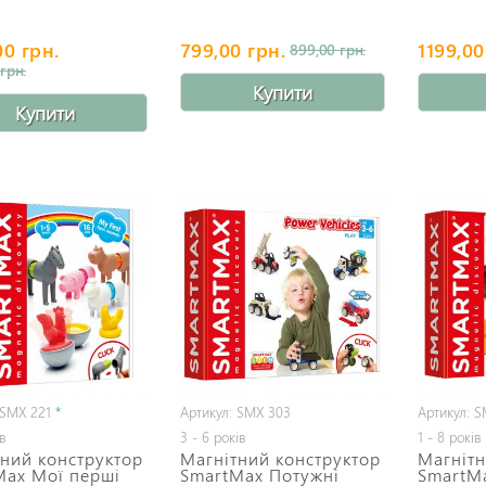
00 грн.
799,00 грн.
1199,00
899,00 грн.
грн.
Купити
Купити
 SMX 221
*
Артикул: SMX 303
Артикул: 
ів
3 - 6 років
1 - 8 років
ний конструктор
Магнітний конструктор
Магнітн
Max Мої перші
SmartMax Потужні
SmartM