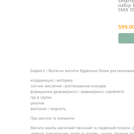
Smart
набір 
SMX 10
599,00
Барвисті і безпечні магнітні будівельні блоки для малень
координацію і моторику
логічне мислення і розпізнавання кольорів
формування двовимірного і тривимірного сприйняття
гру в групах
рахунок
фантазію і творчість
Про магніти та елементи
Магніти мають магнітний північний та південний полюси. Де
червоні, помаранчеві, жовті та рожеві - мають південні п