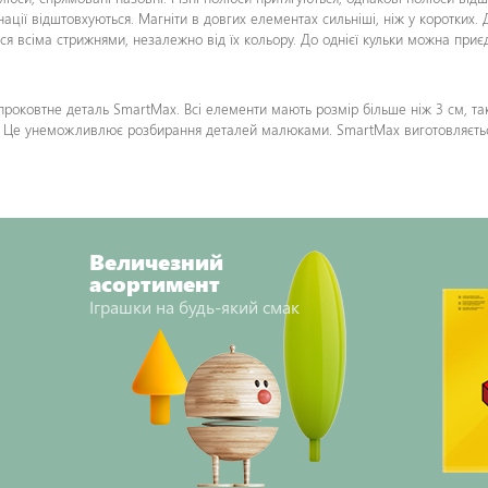
інації відштовхуються. Магніти в довгих елементах сильніші, ніж у коротких.
ся всіма стрижнями, незалежно від їх кольору. До однієї кульки можна приє
проковтне деталь SmartMax. Всі елементи мають розмір більше ніж 3 см, та
 Це унеможливлює розбирання деталей малюками. SmartMax виготовляється з
Величезний
асортимент
Іграшки на будь-який смак