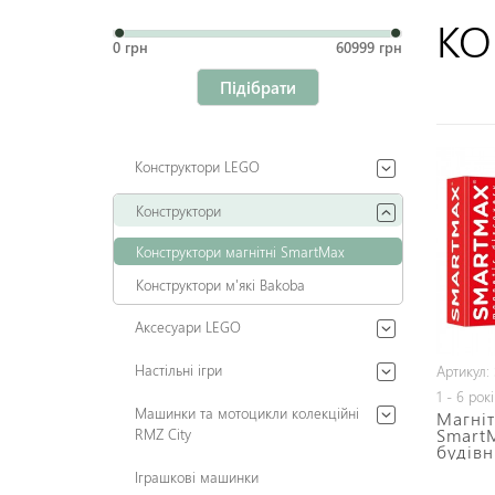
КО
0 грн
60999 грн
Підібрати
Конструктори LEGO
Конструктори
Конструктори магнітні SmartMax
Конструктори м'які Bakoba
Аксесуари LEGO
Настільні ігри
Артикул:
1 - 6 рок
Машинки та мотоцикли колекційні
Магніт
Smart
RMZ City
будівн
Іграшкові машинки