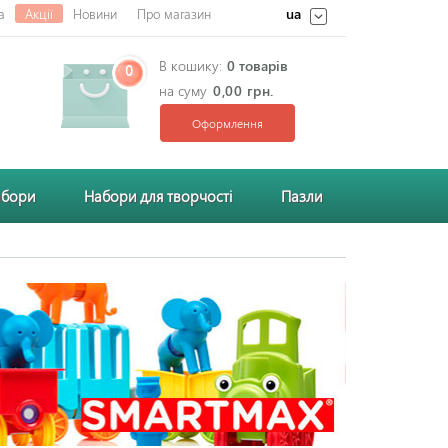
ua
а
Акції
Новини
Про магазин
В кошику:
0 товарів
0
на суму
0,00 грн.
Оформлення
абори
Набори для творчості
Пазли