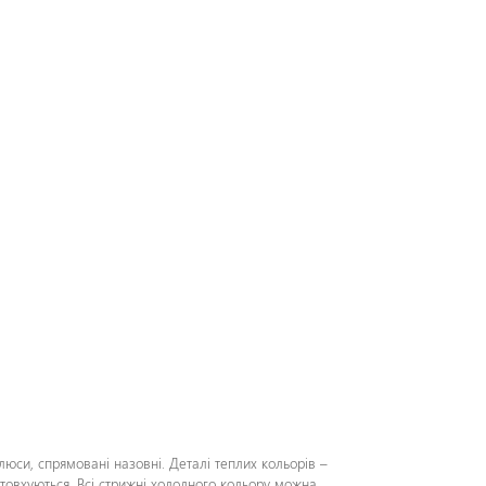
олюси, спрямовані назовні. Деталі теплих кольорів –
штовхуються. Всі стрижні холодного кольору можна