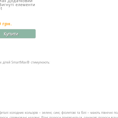
Max Додатковий
Вигнуті елементи
1
 грн.
Купити
ких дітей SmartMax® стимулюють:
талі холодних кольорів – зелені, сині, фіолетові та білі – мають північні п
олюси, спрямовані назовні. Різні полюси притягуються, однакові полюси від