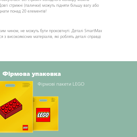
 Довгі стрижні (палички) можуть підняти більшу вагу або
днати понад 20 елементів!
ким чином, не можуть бути проковтнуті. Деталі SmartMax
 високоякісних матеріалів, які роблять деталі справді
Фірмова упаковка
Фірмові пакети LEGO