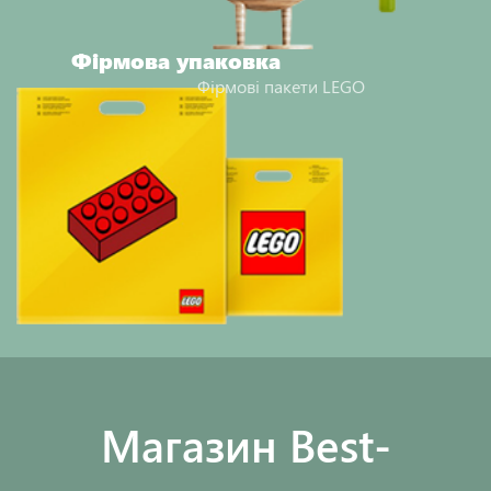
Фірмова упаковка
Фірмові пакети LEGO
Maгазин Best-