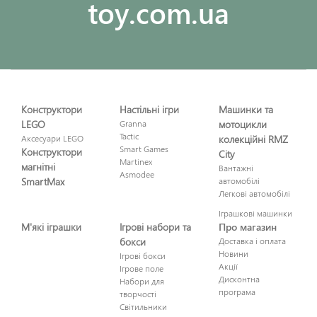
toy.com.ua
Конструктори
Настільні ігри
Машинки та
LEGO
Granna
мотоцикли
Tactic
Аксесуари LEGO
колекційні RMZ
Smart Games
Конструктори
City
Martinex
магнітні
Вантажні
Asmodee
SmartMax
автомобілі
Легкові автомобілі
Іграшкові машинки
М'які іграшки
Ігрові набори та
Про магазин
бокси
Доставка і оплата
Новини
Ігрові бокси
Акції
Ігрове поле
Дисконтна
Набори для
програма
творчості
Світильники