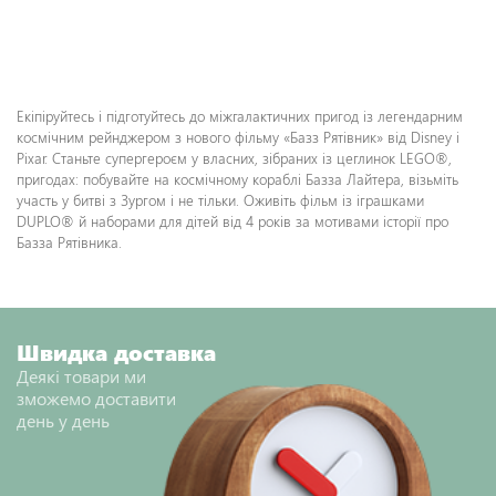
Екіпіруйтесь і підготуйтесь до міжгалактичних пригод із легендарним
космічним рейнджером з нового фільму «Базз Рятівник» від Disney і
Pixar. Станьте супергероєм у власних, зібраних із цеглинок LEGO®,
пригодах: побувайте на космічному кораблі Базза Лайтера, візьміть
участь у битві з Зургом і не тільки. Оживіть фільм із іграшками
DUPLO® й наборами для дітей від 4 років за мотивами історії про
Базза Рятівника.
Швидка доставка
Деякі товари ми
зможемо доставити
день у день