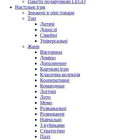
Пакети подарункові LEGO
Настільні ігри
Знижені в ціні товари
Тип
Дитячі
Дорослі
Сімейні
Універсальні
Жанр
Вікторина
Доміно
Дополнение
Карткові ігри
Класична колекція
Кооперативні
Командные
Логічні
Лото
Мемо
Розважальні
Розвиваючі
Навчальні
З кубиками
Стратегічні
Пазл