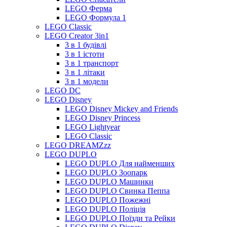
LEGO Ферма
LEGO Формула 1
LEGO Classic
LEGO Creator 3in1
3 в 1 будівлі
3 в 1 істоти
3 в 1 транспорт
3 в 1 літаки
3 в 1 модели
LEGO DC
LEGO Disney
LEGO Disney Mickey and Friends
LEGO Disney Princess
LEGO Lightyear
LEGO Classic
LEGO DREAMZzz
LEGO DUPLO
LEGO DUPLO Для найменших
LEGO DUPLO Зоопарк
LEGO DUPLO Машинки
LEGO DUPLO Свинка Пеппа
LEGO DUPLO Пожежні
LEGO DUPLO Поліція
LEGO DUPLO Поїзди та Рейки