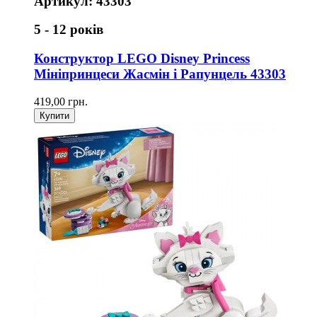
Артикул: 43303
5 - 12 років
Конструктор LEGO Disney Princess
Мініпринцеси Жасмін і Рапунцель 43303
419,00 грн.
Купити