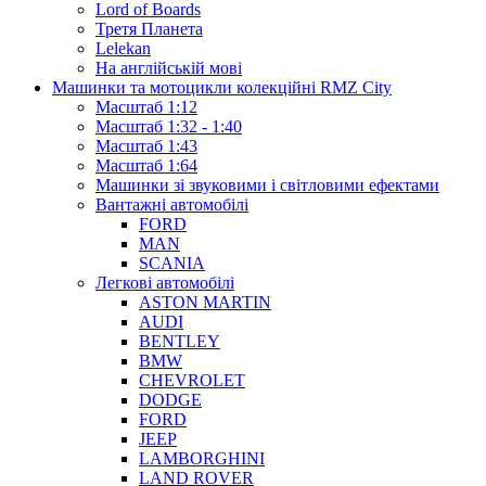
Lord of Boards
Третя Планета
Lelekan
На англійській мові
Машинки та мотоцикли колекційні RMZ City
Масштаб 1:12
Масштаб 1:32 - 1:40
Масштаб 1:43
Масштаб 1:64
Машинки зі звуковими і світловими ефектами
Вантажні автомобілі
FORD
MAN
SCANIA
Легкові автомобілі
ASTON MARTIN
AUDI
BENTLEY
BMW
CHEVROLET
DODGE
FORD
JEEP
LAMBORGHINI
LAND ROVER