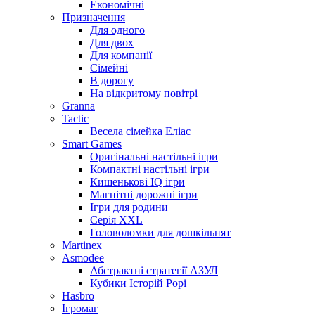
Економічні
Призначення
Для одного
Для двох
Для компанії
Сімейні
В дорогу
На відкритому повітрі
Granna
Tactic
Весела сімейка Еліас
Smart Games
Оригінальні настільні ігри
Компактні настільні ігри
Кишенькові IQ ігри
Магнітні дорожні ігри
Ігри для родини
Серія XXL
Головоломки для дошкільнят
Martinex
Asmodee
Абстрактні стратегії АЗУЛ
Кубики Історій Рорі
Hasbro
Ігромаг