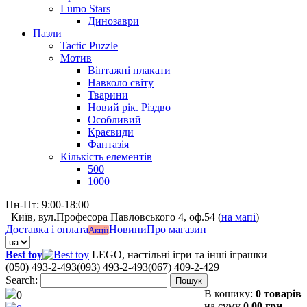
Lumo Stars
Динозаври
Пазли
Tactic Puzzle
Мотив
Вінтажні плакати
Навколо світу
Тварини
Новий рік. Різдво
Особливий
Краєвиди
Фантазія
Кількість елементів
500
1000
Пн-Пт: 9:00-18:00
Київ, вул.Професора Павловського 4, оф.54 (
на мапі
)
Доставка і оплата
Новини
Про магазин
Акції
Best toy
LEGO, настільні ігри та інші іграшки
(050) 493-2-493
(093) 493-2-493
(067) 409-2-429
Search:
Пошук
В кошику:
0 товарів
0
на суму
0,00 грн.