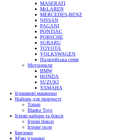
MASERATI
McLAREN
MERCEDES-BENZ
NISSAN
PAGANI
PONTIAC
PORSCHE
SUBARU
TOYOTA
VOLKSWAGEN
Поліцейська серія
Мотоцикли
BMW
HONDA
SUZUKI
YAMAHA
Іграшкові машинки
Набори для творчості
Totum
Bladez Toyz
Ігрові набори та бокси
Ігрові бокси
Ігрове поле
Брелоки
М'які іграшки