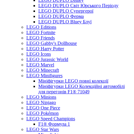
LEGO DUPLO Disney
LEGO DUPLO Світ Юрського Періоду
LEGO DUPLO Супергерої
LEGO DUPLO Ферма
LEGO DUPLO Bluey Блуї
LEGO Editions
LEGO Fortnite
LEGO Friends
LEGO Gabby's Dollhouse
LEGO Harry Potter
LEGO Icons
LEGO Jurassic World
LEGO Marvel
LEGO Minecraft
LEGO Minifigures
Мініфігурки LEGO повні колекції
Мініфігурки LEGO Колекційні автомобілі
для перегонів F1® 71049
LEGO Minions
LEGO Ninjago
LEGO One Piece
LEGO Pokémon
LEGO Speed Champions
F1® Формула 1
LEGO Star Wars