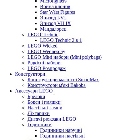
Microfighters
Война клонов
Star Wars Figures
Эпизод I-VI
Эпизод VII-IX
Мандалорец
LEGO Technic
LEGO Technic 2 в 1
LEGO Wicked
LEGO Wednesday
LEGO Міні набори (Mini polybags)
Рідкісні набори
LEGO Розпродаж
Конструктори
Конструктори магнітні SmartMax
Конструктори м'які Bakoba
Аксесуари LEGO
Брелоки
Бокси і пляшки
Настільні лампи
Ліхтарики
Дитячі рюкзаки LEGO
Годинники
Годинники наручні
Годинники настільні