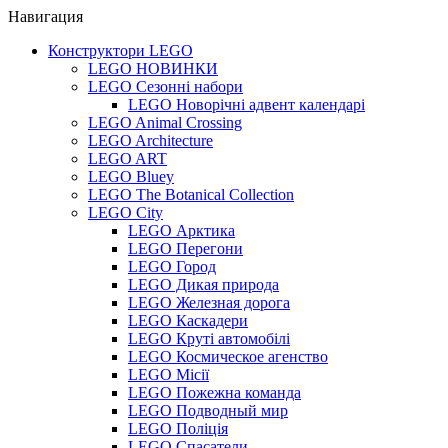
Навигация
Конструктори LEGO
LEGO НОВИНКИ
LEGO Сезонні набори
LEGO Новорічні адвент календарі
LEGO Animal Crossing
LEGO Architecture
LEGO ART
LEGO Bluey
LEGO The Botanical Collection
LEGO City
LEGO Арктика
LEGO Перегони
LEGO Город
LEGO Дикая природа
LEGO Железная дорога
LEGO Каскадери
LEGO Круті автомобілі
LEGO Космическое агенство
LEGO Місії
LEGO Пожежна команда
LEGO Подводный мир
LEGO Поліція
LEGO Спасатели