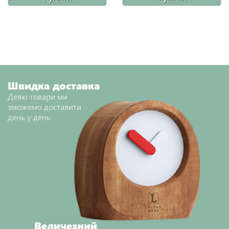
Швидка доставка
Деякі товари ми
зможемо доставити
день у день
Величезний