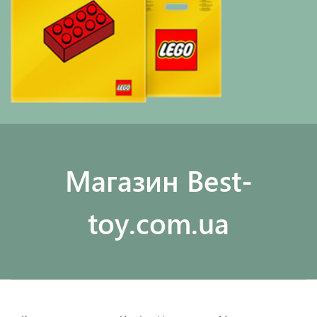
Maгазин Best-
toy.com.ua