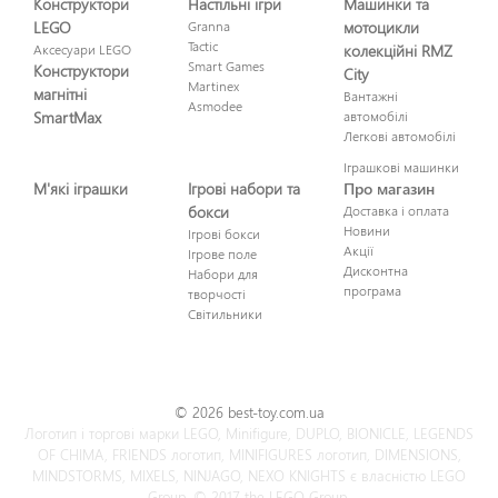
Конструктори
Настільні ігри
Машинки та
LEGO
Granna
мотоцикли
Tactic
Аксесуари LEGO
колекційні RMZ
Smart Games
Конструктори
City
Martinex
магнітні
Вантажні
Asmodee
SmartMax
автомобілі
Легкові автомобілі
Іграшкові машинки
М'які іграшки
Ігрові набори та
Про магазин
бокси
Доставка і оплата
Новини
Ігрові бокси
Акції
Ігрове поле
Дисконтна
Набори для
програма
творчості
Світильники
© 2026 best-toy.com.ua
Логотип і торгові марки LEGO, Minifigure, DUPLO, BIONICLE, LEGENDS
OF CHIMA, FRIENDS логотип, MINIFIGURES логотип, DIMENSIONS,
MINDSTORMS, MIXELS, NINJAGO, NEXO KNIGHTS є власністю LEGO
Group. © 2017 the LEGO Group.